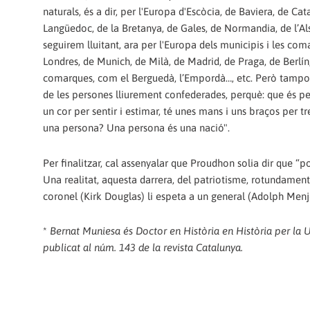
naturals, és a dir, per l'Europa d'Escòcia, de Baviera, de Ca
Langüedoc, de la Bretanya, de Gales, de Normandia, de l’A
seguirem lluitant, ara per l'Europa dels municipis i les com
Londres, de Munich, de Milà, de Madrid, de Praga, de Berlín
comarques, com el Berguedà, l’Empordà…, etc. Però tampoc es
de les persones lliurement confederades, perquè: que és per
un cor per sentir i estimar, té unes mans i uns braços per t
una persona? Una persona és una nació".
Per finalitzar, cal assenyalar que Proudhon solia dir que “po
Una realitat, aquesta darrera, del patriotisme, rotundament
coronel (Kirk Douglas) li espeta a un general (Adolph Menjou
*
Bernat Muniesa és Doctor en Història en Història per la UB
publicat al núm. 143 de la revista Catalunya.