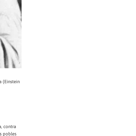
a (Einstein
a, contra
ls pobles