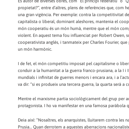
Es autor de diverses obres, com “El principi federatiu” o “Q
propietat?”, entre d’altres, plens de referències que, com h
una gran vigència. Per exemple: contra la competitivitat d
capitalista o liberal, dominant aleshores, mantenia el coop
món cooperatiu és un món humà, mentre que el món comp
violent. En aquest tema fou influenciat per Robert Owen, so
cooperativista anglès, i tanmateix per Charles Fourier, que
un món harmònic.
I de fet, el món competitiu imposat pel capitalisme o libe
conduir a la humanitat a la guerra franco-prusiana, a la I i I
mundials i infinitat de guerres menors i encara ara, i a l’ac
va dir: “si es produeix una tercera guerra, la quarta serà a 
Mentre el marxisme partia sociològicament del grup per ana
protagonista. I ho va manifestar en una famosa paràbola q
Deia així: “Nosaltres, els anarquistes, lluitarem contra les 
Prusia… Quan derrotem a aquestes aberracions nacionalistes 