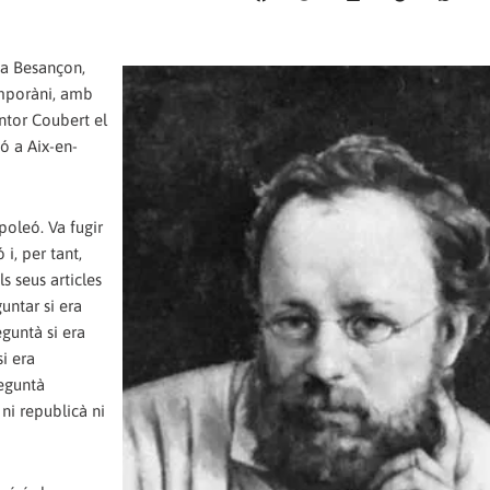
 a Besançon,
emporàni, amb
intor Coubert el
ió a Aix-en-
poleó. Va fugir
 i, per tant,
s seus articles
guntar si era
eguntà si era
i era
eguntà
 ni republicà ni