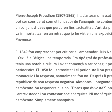
Pierre-Joseph Proudhon (1809-1865), fill d’artesans, nascut
pot ser considerat com el fundador de l’anarquisme cont
un conjunt d’idees que perduren fins l’actualitat. L’artista p
va immortalitzar en un retrat que jo he vist en una exposic
Provence.
El 1849 fou empresonat per criticar a l’emperador Lluis Na
i s’exilià a Bèlgica una temporada. Era tipógraf de professió
tenia una notable cultura i aviat començà a ser conegut pel
periodístics. El 1858 fou entrevistat i el periodista li va pre
monàrquic i la resposta, naturalment, fou no. Després li pr
republicà: de nou resposta negativa. Aleshores li preguntà s
demòcrata. Va respondre que no. “Doncs que és vostè?” pr
l’entrevistador. I va contestar: soc anarquista. Ni monàrquic
demòcrata. Simplement: anarquista.