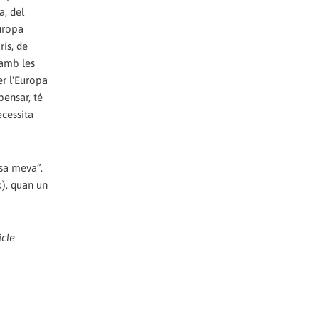
a, del
uropa
rís, de
 amb les
er l'Europa
pensar, té
ecessita
asa meva”.
k), quan un
icle