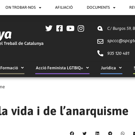
ON TROBAR-NOS
AFILIACIÓ
DOCUMENTS
RE
C/ Burgos 59, 
spccc@
spcgt
935 120 481
Formació
Acció Feminista LGTBIQ+
Jurídica
sme
a vida i de l’anarquisme