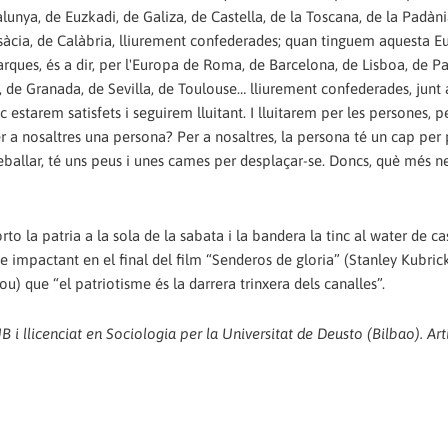
talunya, de Euzkadi, de Galiza, de Castella, de la Toscana, de la Padàni
lsàcia, de Calàbria, lliurement confederades; quan tinguem aquesta E
arques, és a dir, per l'Europa de Roma, de Barcelona, de Lisboa, de Pa
, de Granada, de Sevilla, de Toulouse… lliurement confederades, junt
tarem satisfets i seguirem lluitant. I lluitarem per les persones, p
 a nosaltres una persona? Per a nosaltres, la persona té un cap per 
reballar, té uns peus i unes cames per desplaçar-se. Doncs, què més n
rto la patria a la sola de la sabata i la bandera la tinc al water de c
e impactant en el final del film “Senderos de gloria” (Stanley Kubric
) que “el patriotisme és la darrera trinxera dels canalles”.
 i llicenciat en Sociologia per la Universitat de Deusto (Bilbao). Art