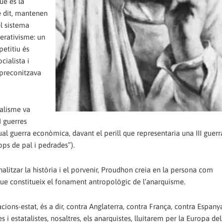
ué és la
e dit, mantenen
el sistema
erativisme: un
etitiu és
cialista i
 preconitzava
ralisme va
I guerres
tual guerra econòmica, davant el perill que representaria una III guerr
cops de pal i pedrades”).
litzar la història i el porvenir, Proudhon creia en la persona com
ue constitueix el fonament antropològic de l’anarquisme.
nacions-estat, és a dir, contra Anglaterra, contra França, contra Espany
i estatalistes, nosaltres, els anarquistes, lluitarem per la Europa de