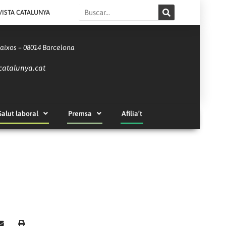
Search
VISTA CATALUNYA
Baixos – 08014 Barcelona
catalunya.cat
Salut laboral
Premsa
Afilia’t