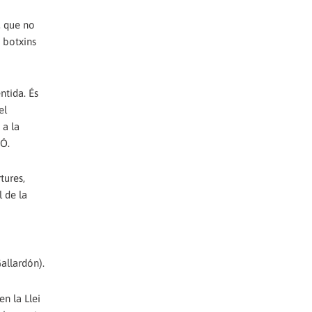
, que no
 botxins
ntida. És
el
 a la
IÓ.
tures,
l de la
Gallardón).
n la Llei