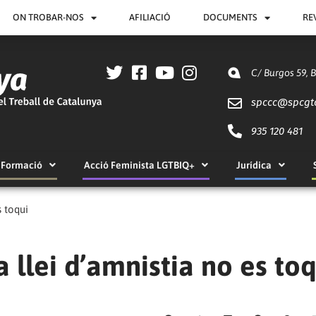
ON TROBAR-NOS
AFILIACIÓ
DOCUMENTS
RE
C/ Burgos 59, 
spccc@
spcgt
935 120 481
Formació
Acció Feminista LGTBIQ+
Jurídica
s toqui
 llei d’amnistia no es toq