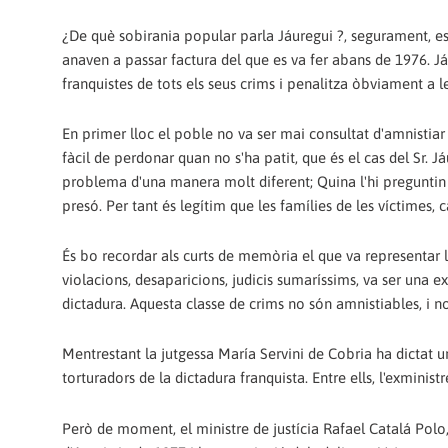
¿De què sobirania popular parla Jáuregui ?, segurament, es 
anaven a passar factura del que es va fer abans de 1976. Já
franquistes de tots els seus crims i penalitza òbviament a le
En primer lloc el poble no va ser mai consultat d'amnistiar
fàcil de perdonar quan no s'ha patit, que és el cas del Sr. J
problema d'una manera molt diferent; Quina l'hi preguntin 
presó. Per tant és legítim que les famílies de les víctime
És bo recordar als curts de memòria el que va representar l
violacions, desaparicions, judicis sumaríssims, va ser una ex
dictadura. Aquesta classe de crims no són amnistiables, i
Mentrestant la jutgessa María Servini de Cobria ha dictat u
torturadors de la dictadura franquista. Entre ells, l'exminis
Però de moment, el ministre de justícia Rafael Catalá Polo