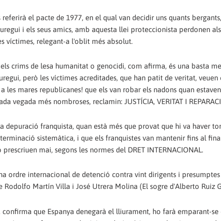
referirà el pacte de 1977, en el qual van decidir uns quants bergants
uregui i els seus amics, amb aquesta llei proteccionista perdonen als
s víctimes, relegant-a l'oblit més absolut.
 els crims de lesa humanitat o genocidi, com afirma, és una basta me
áuregui, però les víctimes acreditades, que han patit de veritat, veuen 
a les mares republicanes! que els van robar els nadons quan estaven
s, cada vegada més nombroses, reclamin: JUSTÍCIA, VERITAT I REPARAC
a depuració franquista, quan està més que provat que hi va haver tor
terminació sistemàtica, i que els franquistes van mantenir fins al fina
 no prescriuen mai, segons les normes del DRET INTERNACIONAL.
na ordre internacional de detenció contra vint dirigents i presumptes
tre Rodolfo Martín Villa i José Utrera Molina (El sogre d'Alberto Ruiz 
, confirma que Espanya denegarà el lliurament, ho farà emparant-se e