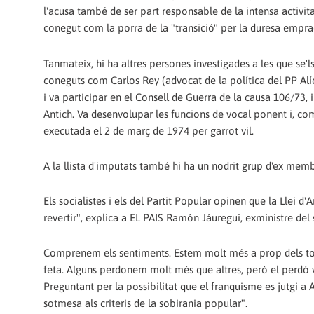
l'acusa també de ser part responsable de la intensa activi
conegut com la porra de la "transició" per la duresa emprad
Tanmateix, hi ha altres persones investigades a les que se'l
coneguts com Carlos Rey (advocat de la política del PP Alíc
i va participar en el Consell de Guerra de la causa 106/73, 
Antich. Va desenvolupar les funcions de vocal ponent i, co
executada el 2 de març de 1974 per garrot vil.
A la llista d'imputats també hi ha un nodrit grup d'ex membr
Els socialistes i els del Partit Popular opinen que la Llei d
revertir", explica a EL PAIS Ramón Jáuregui, exministre de
Comprenem els sentiments. Estem molt més a prop dels tort
feta. Alguns perdonem molt més que altres, però el perdó va 
Preguntant per la possibilitat que el franquisme es jutgi a 
sotmesa als criteris de la sobirania popular".