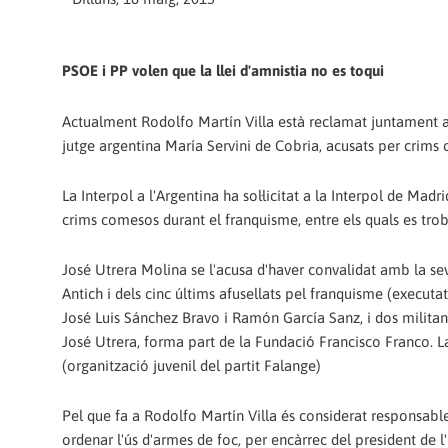
PSOE i PP volen que la llei d'amnistia no es toqui
Actualment Rodolfo Martín Villa està reclamat juntament a
jutge argentina María Servini de Cobria, acusats per crims c
La Interpol a l'Argentina ha sol·licitat a la Interpol de Madr
crims comesos durant el franquisme, entre els quals es trob
José Utrera Molina se l'acusa d'haver convalidat amb la sev
Antich i dels cinc últims afusellats pel franquisme (execut
José Luis Sánchez Bravo i Ramón García Sanz, i dos militant
José Utrera, forma part de la Fundació Francisco Franco. L
(organització juvenil del partit Falange)
Pel que fa a Rodolfo Martín Villa és considerat responsab
ordenar l'ús d'armes de foc, per encàrrec del president de l'