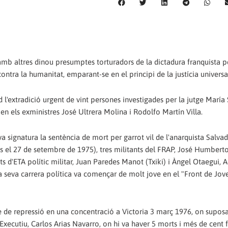
mb altres dinou presumptes torturadors de la dictadura franquista p
ontra la humanitat, emparant-se en el principi de la justícia universa
id l'extradició urgent de vint persones investigades per la jutge María 
en els exministres José Ultrera Molina i Rodolfo Martín Villa.
a signatura la sentència de mort per garrot vil de l'anarquista Salva
ats el 27 de setembre de 1975), tres militants del FRAP, José Humbert
s d'ETA polític militar, Juan Paredes Manot (Txiki) i Àngel Otaegui, 
a seva carrera política va començar de molt jove en el "Front de Jov
le de repressió en una concentració a Victoria 3 març 1976, on supo
Executiu, Carlos Arias Navarro, on hi va haver 5 morts i més de cent f