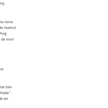
79)
i ha noms
e l'exèrcit
 Puig
a de mort
ent
star ben
liada ".
de ser