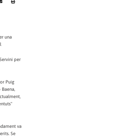
er una
l
Servini per
dor Puig
o Baena,
Actualment,
entuts"
sadament va
erits. Se