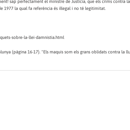
ment! sap perfectament el ministre de Justícia, que els crims contra 
 1977 la qual fa referència és il·legal i no té legitimitat.
quets-sobre-la-llei-damnistia.html
unya (pàgina 16-17). "Els maquis som els grans oblidats contra la llu