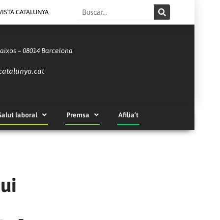
Search
VISTA CATALUNYA
Baixos – 08014 Barcelona
catalunya.cat
Salut laboral
Premsa
Afilia’t
ui