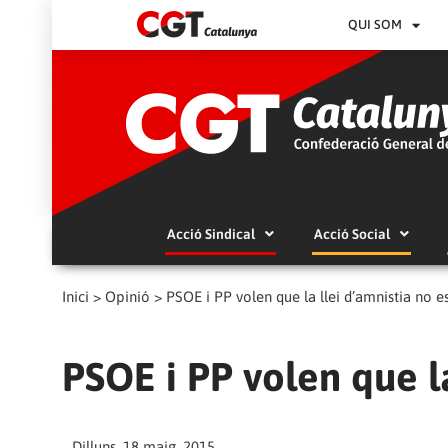
QUI SOM
Acció Sindical
Acció Social
Inici
>
Opinió
>
PSOE i PP volen que la llei d’amnistia no e
PSOE i PP volen que la
Dilluns, 18 maig, 2015