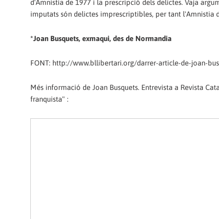
d'Amnistia de 1977 i la prescripció dels delictes. Vaja argu
imputats són delictes imprescriptibles, per tant l'Amnistia de
*Joan Busquets, exmaqui, des de Normandia
FONT: http://www.bllibertari.org/darrer-article-de-joan-bus
Més informació de Joan Busquets. Entrevista a Revista Catal
franquista" :