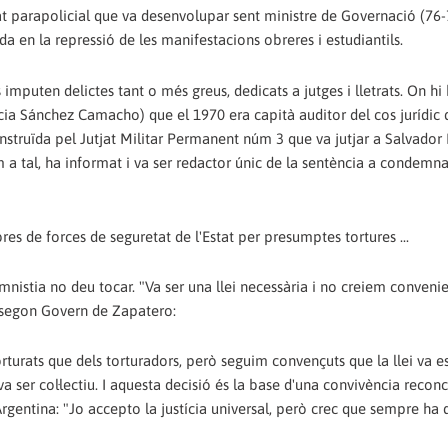
tat parapolicial que va desenvolupar sent ministre de Governació (76-
a en la repressió de les manifestacions obreres i estudiantils.
s imputen delictes tant o més greus, dedicats a jutges i lletrats. On h
ia Sánchez Camacho) que el 1970 era capità auditor del cos jurídic d
instruïda pel Jutjat Militar Permanent núm 3 que va jutjar a Salvador
m a tal, ha informat i va ser redactor únic de la sentència a condemn
es de forces de seguretat de l'Estat per presumptes tortures ...
'Amnistia no deu tocar. "Va ser una llei necessària i no creiem conveni
l segon Govern de Zapatero:
urats que dels torturadors, però seguim convençuts que la llei va e
ser col·lectiu. I aquesta decisió és la base d'una convivència reconci
Argentina: "Jo accepto la justícia universal, però crec que sempre ha 