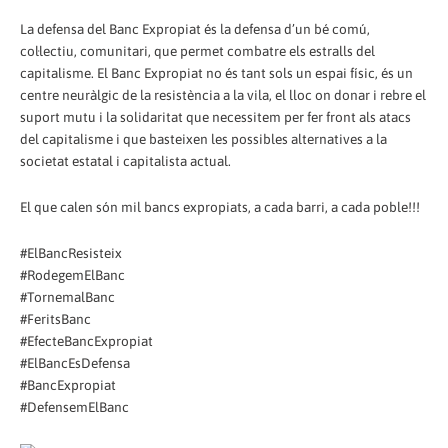
La defensa del Banc Expropiat és la defensa d’un bé comú,
col·lectiu, comunitari, que permet combatre els estralls del
capitalisme. El Banc Expropiat no és tant sols un espai físic, és un
centre neuràlgic de la resistència a la vila, el lloc on donar i rebre el
suport mutu i la solidaritat que necessitem per fer front als atacs
del capitalisme i que basteixen les possibles alternatives a la
societat estatal i capitalista actual.
El que calen són mil bancs expropiats, a cada barri, a cada poble!!!
#ElBancResisteix
#RodegemElBanc
#TornemalBanc
#FeritsBanc
#EfecteBancExpropiat
#ElBancEsDefensa
#BancExpropiat
#DefensemElBanc