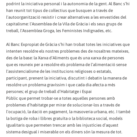
podrint la iniciativa personal i la autonomia de la gent. Al Banc s’hi
han reunit tot tipus de col·lectius que busquen a través de
l’autoorganització resistir i crear alternatives a les envestides del
capitalisme: l’Assemblea de la Vila de Gràcia i els seus grups de
treball, l’Assemblea Groga, les Feministes Indignades, etc.
Al Banc Expropiat de Gràcia s’hi han trobat totes les iniciatives que
intenten resoldre els nostres problemes des de nosaltres mateixes,
des de la base: la Xarxa d’Aliments que és una xarxa de persones
que es reuneix per a resoldre els problema de l’alimentació sense
l’assistencialisme de les institucions religioses o estatals,
participant, prenent la iniciativa, discutint i debatin la manera de
resoldre un problema gravíssim i que cada dia afecta a més
persones; el grup de treball d’Habitatge i Espai
Públic que permet trobar-se a totes aquelles persones amb
problemes d’habitatge per mirar de solucionar-los a través de
l’ocupació, la dació en pagament, la masoveria urbana, etc. I també
la botiga de roba i llibres gratuïta o la biblioteca social, models
igualitaris que permeten trencar amb les injustícies d’aquest
sistema desigual i miserable on els diners són la mesura de tot.