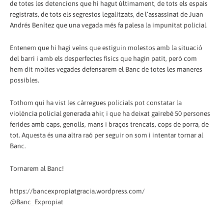
de totes les detencions que hi hagut últimament, de tots els espais
registrats, de tots els segrestos legalitzats, de l’assassinat de Juan
Andrés Benítez que una vegada més fa palesa la impunitat policial.
Entenem que hi hagi veïns que estiguin molestos amb la situació
del barri i amb els desperfectes físics que hagin patit, però com
hem dit moltes vegades defensarem el Banc de totes les maneres
possibles.
Tothom qui ha vist les càrregues policials pot constatar la
violència policial generada ahir, i que ha deixat gairebé 50 persones
ferides amb caps, genolls, mans i braços trencats, cops de porra, de
tot. Aquesta és una altra raó per seguir on som i intentar tornar al
Banc.
Tornarem al Banc!
https://bancexpropiatgracia.wordpress.com/
@Banc_Expropiat