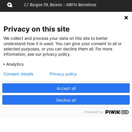
C/ Burgos 59, Baixos – 08014 Barcelona
spccc@
spcgtcatalunya.cat
Privacy on this site
935 120 481
We collect and process your data on this site to better
understand how it is used. You can give your consent to all or
selected purposes, or you can decline them all. For more
@CGTCatalunya
information, see our privacy policy.
Analytics
cgtcatalunya
Consent details
Privacy policy
CGTCatalunya
cgtcatalunya
Accept all
Decline all
Desenvolupat per
Powered by