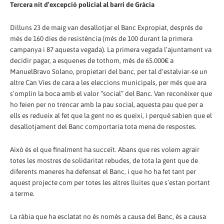
Tercera nit d’excepció policial al barri de Gràcia
Dilluns 23 de maig van desallotjar el Banc Expropiat, després de
més de 160 dies de resistència (més de 100 durant la primera
campanya i 87 aquesta vegada). La primera vegada l’ajuntament va
decidir pagar, a esquenes de tothom, més de 65.000€ a
ManuelBravo Solano, propietari del banc, per tal d’estalviar-se un
altre Can Vies de cara a les eleccions municipals, per més que ara
s’omplin la boca amb el valor “social” del Banc. Van reconèixer que
ho feien per no trencar amb la pau social, aquesta pau que per a
ells es redueix al fet que la gent no es queixi, i perquè sabien que el
desallotjament del Banc comportaria tota mena de respostes.
Això és el que finalment ha succeït. Abans que res volem agrair
totes les mostres de solidaritat rebudes, de tota la gent que de
diferents maneres ha defensat el Banc, i que ho ha fet tant per
aquest projecte com per totes les altres lluites que s’estan portant
a terme.
La ràbia que ha esclatat no és només a causa del Banc, és a causa