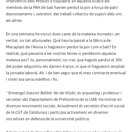
intervenció dels Mossos d’Esquadra. En aquesta ocasió els
membres de la PAH de Salt havien perdut la por a força de patir
desnonaments i, sobretot, del treball col·lectiu de suport dels uns
als altres.
En una setmana he viscut dues cares de la mateixa moneda i, en
veritat, no tan allunyades. Què hauria passat a la fàbrica de
Mecaplast de l’Anoia si haguessin perdut la por com a Salt? En
realitat, què passaria a les nostres feines si perdéssim aquesta
mateixa por? Jo, personalment, no crec que hagués perdut el 30%
del poder adquisitiu els darrers 4 anys, ni que m’haguessin ampliat
la jornada laboral. Ah, i de ben segur que el meu contracte eventual
i interí ara seria indefinit i fix.
*
Ermengol Gassiot Ballbè. Veí de Vilobí, és arqueòleg i professor i
secretari del Departament de Prehistòria de la UAB. Ha militat en
diversos moviments socials. Actualment és secretari d’acció social
de la CGT de Catalunya i participa activament en diverses
iniciatives en defensa de la universitat pública.