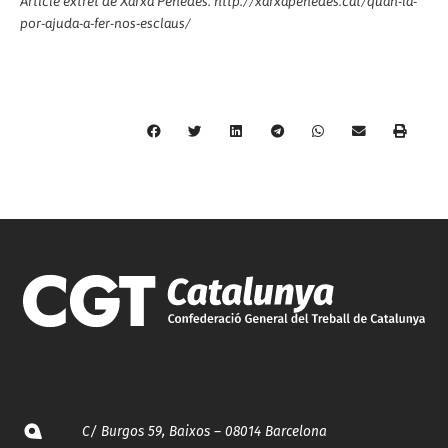
Article extret de Xarxa Penedès: http://xarxapenedes.cat/quan-la-
por-ajuda-a-fer-nos-esclaus/
C/ Burgos 59, Baixos – 08014 Barcelona