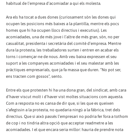
habitual de l’empresa d’acomiadar a qui els molesta.
Ara els ha tocat a dues dones (curiosament són les dones qui
ocupen les posicions més baixes a la plantilla, mentre els pocs
homes que hi ha ocupen llocs directius i executius). Les
acomiadades, una de més jove i l’altre de més gran, són, no per
casualitat, presidenta i secretària del comitè d’empresa. Mentre
dura la protesta, les treballadores surten i entren en acabar els
torns i començar-ne de nous. Amb veu baixa expressen el seu
suport a les companyes acomiadades i el seu malestar amb les
pràctiques empresarials, que ja fa massa que duren. “No pot ser,
ens tracten com gossos”, sento.
Entre els que protesten hi ha una dona gran, del sindicat, amb cara
d’haver viscut molt i d’haver vist moltes situacions com aquesta.
Com a resposta no es cansa de dir que, si les que es queixen
s’afegissin a la protesta, no quedaria ningú a la fàbrica, tret dels
directius. Que si això passés l’empresari no podria fer fora a tothom
de cop i no tindria altra opció que acceptar readmetre a les
acomiadades. I el que encara seria millor: hauria de prendre nota