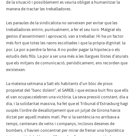
de la situació i possiblement es veuria obligat a humanitzar la
manera de tractar les treballadores.
Les paraules de la sindicalista no serveixen per evitar que les
treballadores entrin, puntualment, a fer el seu torn. Malgrat els
gestos d’assentiment i aprovació, van a treballar. Hi ha un factor
més fort que totes les raons escoltades i que la pròpia dignitat: la
por. La por a perdre la feina. A no poder pagar la hipoteca o els
estudis dels fills. La por a ser una més a les llargues llistes d’aturats
que els mitjans de comunicació, periòdicament, ens recorden que
existeixen.
La mateixa setmana a Salt els habitants d’un bloc de pisos
propietat del “banc dolent”, el SAREB, i que estava buit fins que ells
el van ocupar,celebren una victòria. La seva pressió constant, dia a
dia, i la solidaritat massiva, ha fet que el Tribunal d’Estrasburg hagi
suspès l’ordre de desallotjament que un jutjat de Girona havia
dictat per aquell mateix matí. Per si la sentència no arribava a
temps, centenars de veïns i companys, inclosos desenes de
bombers, s’havien concentrat per mirar de frenar una hipotètica