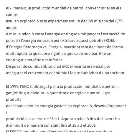
Així mateix, la producció mundial de petroli convencional en els
camps
avui en explotació està experimentant un declivi mitjana del 6,7%
anual.
A més la relació entre l'energia obtinguda mitjançant l'extracció de
petroli i l'energia emprada per extreure aquest petroli (EROEI,
d'Energia Retornada vs. Energia Invertida) està declinant de forma
molt ràpida, la qual cosa significa que cada nou barril té un
contingut energètic net inferior.
Disposar de combustibles d'alt EROEI resulta essencial per
assegurar el creixement econòmic i la productivitat d'una societat.
El 1999, l'EROEI obtingut per a la producció mundial de petroli i
gas (obtingut dividint la quantitat d'energia de petroli i gas
produïts
per l'equivalent en energia gastats en exploració, desenvolupament
i
producció) va ser era de 35 a 1. Aquesta relació des de llavors ha
disminuït de manera constant fins al 18 a 1 el 2006.
Si l'EROEI mundial per a l'extracció de petroli i gas contínua