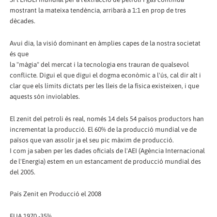
mostrant la mateixa tendència, arribarà a 1:1 en prop de tres
dècades.
Avui dia, la visió dominant en àmplies capes de la nostra societat
és que
la "màgia" del mercat i la tecnologia ens trauran de qualsevol
conflicte. Digui el que digui el dogma econòmic a l'ús, cal dir alt i
clar que els límits dictats per les lleis de la física existeixen, i que
aquests són inviolables.
El zenit del petroli és real, només 14 dels 54 països productors han
incrementat la producció. El 60% de la producció mundial ve de
països que van assolir ja el seu pic màxim de producció.
I com ja saben per les dades oficials de l'AEI (Agència Internacional
de l'Energia) estem en un estancament de producció mundial des
del 2005.
País Zenit en Producció el 2008
EUA 1970 -35%