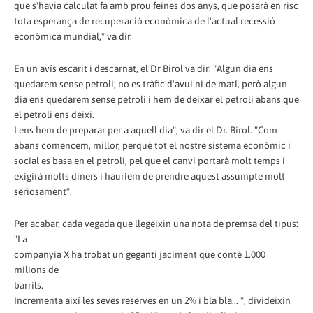
que s'havia calculat fa amb prou feines dos anys, que posarà en risc
tota esperança de recuperació econòmica de l'actual recessió
econòmica mundial," va dir.
En un avís escarit i descarnat, el Dr Birol va dir: "Algun dia ens
quedarem sense petroli; no es tràfic d'avui ni de matí, però algun
dia ens quedarem sense petroli i hem de deixar el petroli abans que
el petroli ens deixi.
I ens hem de preparar per a aquell dia", va dir el Dr. Birol. "Com
abans comencem, millor, perquè tot el nostre sistema econòmic i
social es basa en el petroli, pel que el canvi portarà molt temps i
exigirà molts diners i hauríem de prendre aquest assumpte molt
seriosament".
Per acabar, cada vegada que llegeixin una nota de premsa del tipus:
"La
companyia X ha trobat un gegantí jaciment que conté 1.000
milions de
barrils.
Incrementa així les seves reserves en un 2% i bla bla... ", divideixin