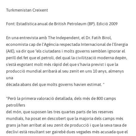
Turkmenistan Creixent
Font: Estadística anual de British Petroleum (BP). Edició 2009
En una entrevista amb The Independent, el Dr. Fatih Birol,
economista cap de l'Agència respectada Internacional de l'Energia
(AIE), va dir que "els ciutadans i molts governs semblen ignorar el
perill del fet que el petroli, del qual la civilització moderna depèn,
s'està esgotant molt més ràpid del que s'havia previst i que la
producció mundial arribarà al seu zenit en uns 10 anys, almenys
una
dècada abans del que molts governs havien estimat. "
"Però la primera valoració detallada, dels més de 800 camps
petrolífers
del món, que suposen les tres quartes parts de les reserves
mundials, ha posat en descobert que la majoria dels camps més
grans ja han arribat al seu zenit de producció i que la seva taxa de
declivi està resultant ser gairebé dues vegades més acusada que el