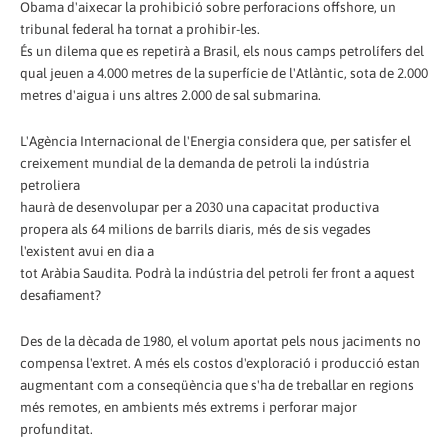
Obama d'aixecar la prohibició sobre perforacions offshore, un
tribunal federal ha tornat a prohibir-les.
És un dilema que es repetirà a Brasil, els nous camps petrolífers del
qual jeuen a 4.000 metres de la superfície de l'Atlàntic, sota de 2.000
metres d'aigua i uns altres 2.000 de sal submarina.
L'Agència Internacional de l'Energia considera que, per satisfer el
creixement mundial de la demanda de petroli la indústria
petroliera
haurà de desenvolupar per a 2030 una capacitat productiva
propera als 64 milions de barrils diaris, més de sis vegades
l'existent avui en dia a
tot Aràbia Saudita. Podrà la indústria del petroli fer front a aquest
desafiament?
Des de la dècada de 1980, el volum aportat pels nous jaciments no
compensa l'extret. A més els costos d'exploració i producció estan
augmentant com a conseqüència que s'ha de treballar en regions
més remotes, en ambients més extrems i perforar major
profunditat.