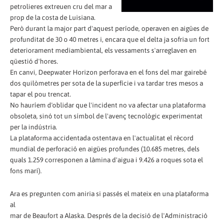
petrolieres extreuen cru del mar a
prop de la costa de Luisiana.
Però durant la major part d'aquest període, operaven en aigües de
profunditat de 30 o 40 metres i, encara que el delta ja sofria un fort
deteriorament mediambiental, els vessaments s'arreglaven en
qüestió d'hores.
En canvi, Deepwater Horizon perforava en el fons del mar gairebé
dos quilòmetres per sota de la superfície i va tardar tres mesos a
tapar el pou trencat.
No hauríem d'oblidar que l'incident no va afectar una plataforma
obsoleta, sinó tot un símbol de l'avenç tecnològic experimentat
per la indústria.
La plataforma accidentada ostentava en l'actualitat el rècord
mundial de perforació en aigües profundes (10.685 metres, dels
quals 1.259 corresponen a làmina d'aigua i 9.426 a roques sota el
fons marí).
Ara es pregunten com aniria si passés el mateix en una plataforma
al
mar de Beaufort a Alaska. Després de la decisió de l'Administració