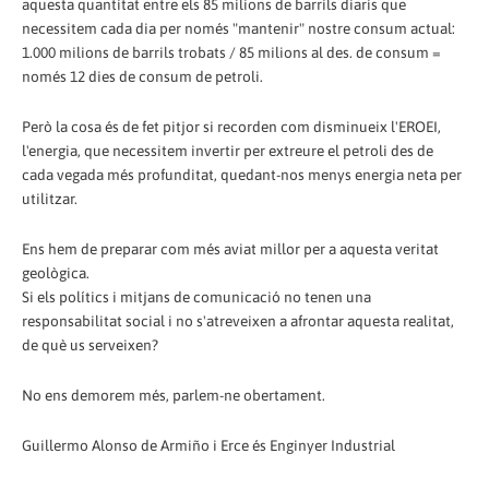
aquesta quantitat entre els 85 milions de barrils diaris que
necessitem cada dia per només "mantenir" nostre consum actual:
1.000 milions de barrils trobats / 85 milions al des. de consum =
només 12 dies de consum de petroli.
Però la cosa és de fet pitjor si recorden com disminueix l'EROEI,
l'energia, que necessitem invertir per extreure el petroli des de
cada vegada més profunditat, quedant-nos menys energia neta per
utilitzar.
Ens hem de preparar com més aviat millor per a aquesta veritat
geològica.
Si els polítics i mitjans de comunicació no tenen una
responsabilitat social i no s'atreveixen a afrontar aquesta realitat,
de què us serveixen?
No ens demorem més, parlem-ne obertament.
Guillermo Alonso de Armiño i Erce és Enginyer Industrial