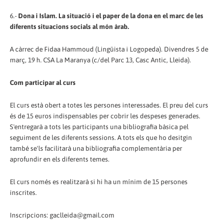
6.-
Dona i Islam. La situació i el paper de la dona en el marc de les
diferents situacions socials al món àrab.
A càrrec de Fidaa Hammoud (Lingüista i Logopeda). Divendres 5 de
març, 19 h. CSA La Maranya (c/del Parc 13, Casc Antic, Lleida).
Com participar al curs
El curs està obert a totes les persones interessades. El preu del curs
és de 15 euros indispensables per cobrir les despeses generades.
S'entregarà a tots les participants una bibliografia bàsica pel
seguiment de les diferents sessions. A tots els que ho desitgin
també se'ls facilitarà una bibliografia complementària per
aprofundir en els diferents temes.
El curs només es realitzarà si hi ha un mínim de 15 persones
inscrites.
Inscripcions: gaclleida@gmail.com