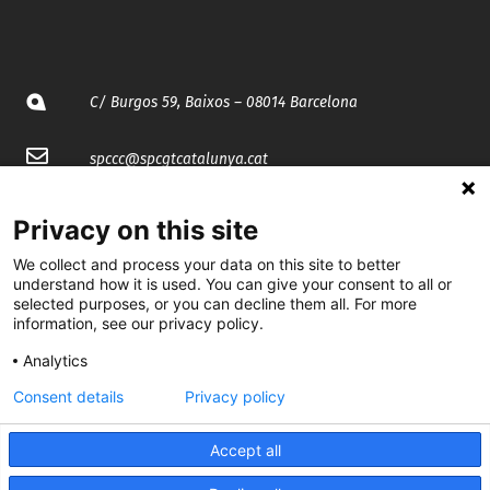
C/ Burgos 59, Baixos – 08014 Barcelona
spccc@
spcgtcatalunya.cat
935 120 481
Privacy on this site
We collect and process your data on this site to better
@CGTCatalunya
understand how it is used. You can give your consent to all or
selected purposes, or you can decline them all. For more
cgtcatalunya
information, see our privacy policy.
Analytics
CGTCatalunya
Consent details
Privacy policy
cgtcatalunya
Accept all