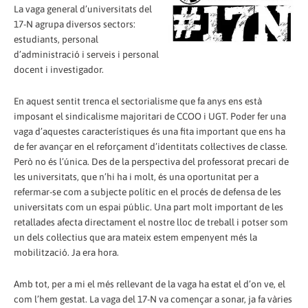
La vaga general d’universitats del
17-N agrupa diversos sectors:
estudiants, personal
d’administració i serveis i personal
docent i investigador.
En aquest sentit trenca el sectorialisme que fa anys ens està
imposant el sindicalisme majoritari de CCOO i UGT. Poder fer una
vaga d’aquestes característiques és una fita important que ens ha
de fer avançar en el reforçament d’identitats col·lectives de classe.
Però no és l’única. Des de la perspectiva del professorat precari de
les universitats, que n’hi ha i molt, és una oportunitat per a
refermar-se com a subjecte polític en el procés de defensa de les
universitats com un espai públic. Una part molt important de les
retallades afecta directament el nostre lloc de treball i potser som
un dels col·lectius que ara mateix estem empenyent més la
mobilització. Ja era hora.
Amb tot, per a mi el més rellevant de la vaga ha estat el d’on ve, el
com l’hem gestat. La vaga del 17-N va començar a sonar, ja fa vàries