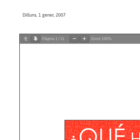
Dilluns, 1 gener, 2007
Pàgina
1
/
11
Zoom
100%