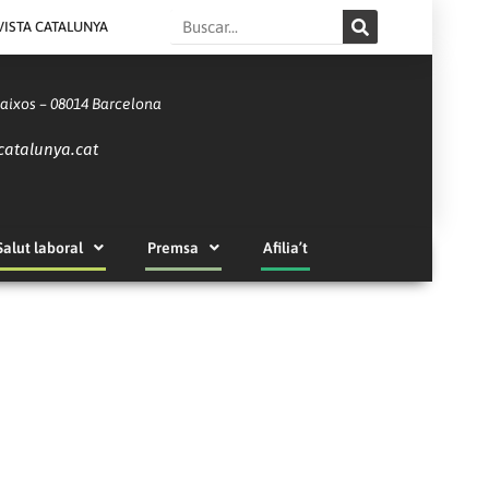
Search
VISTA CATALUNYA
Baixos – 08014 Barcelona
catalunya.cat
Salut laboral
Premsa
Afilia’t