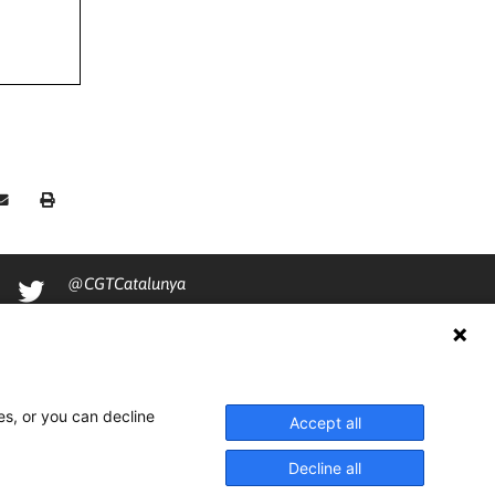
@CGTCatalunya
cgtcatalunya
CGTCatalunya
cgtcatalunya
es, or you can decline
Accept all
Decline all