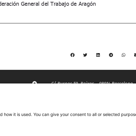
C/ Burgos 59, Baixos – 08014 Barcelona
spccc@
spcgtcatalunya.cat
d how it is used. You can give your consent to all or selected purpos
935 120 481