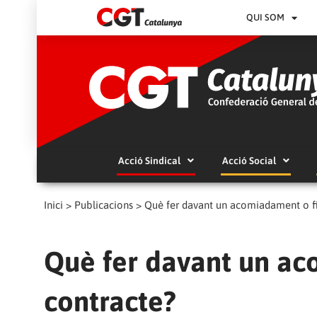
QUI SOM
Acció Sindical
Acció Social
Inici
>
Publicacions
>
Què fer davant un acomiadament o fi
Què fer davant un ac
contracte?