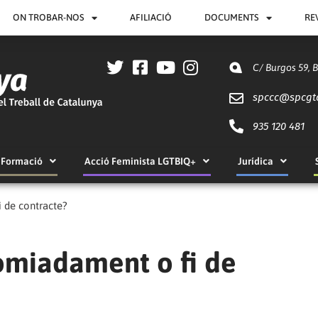
ON TROBAR-NOS
AFILIACIÓ
DOCUMENTS
RE
C/ Burgos 59, 
spccc@
spcgt
935 120 481
Formació
Acció Feminista LGTBIQ+
Jurídica
 de contracte?
omiadament o fi de