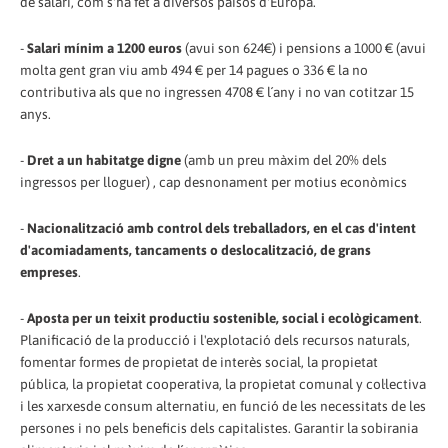
de salari, com s'ha fet a diversos països d'Europa.
-
Salari mínim a 1200 euros
(avui son 624€) i pensions a 1000 € (avui
molta gent gran viu amb 494 € per 14 pagues o 336 € la no
contributiva als que no ingressen 4708 € l´any i no van cotitzar 15
anys.
-
Dret a un habitatge digne
(amb un preu màxim del 20% dels
ingressos per lloguer) , cap desnonament per motius econòmics
-
Nacionalització amb control dels treballadors, en el cas d'intent
d'acomiadaments, tancaments o deslocalització, de grans
empreses
.
-
Aposta per un teixit productiu sostenible, social i ecològicament
.
Planificació de la producció i l'explotació dels recursos naturals,
fomentar formes de propietat de interès social, la propietat
pública, la propietat cooperativa, la propietat comunal y col·lectiva
i les xarxesde consum alternatiu, en funció de les necessitats de les
persones i no pels beneficis dels capitalistes. Garantir la sobirania