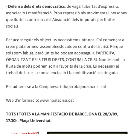
-
Defensa dels drets democràtics
, de vaga, llibertat d'expressió,
associació i manifestació. Prou repressió als moviments i persones
que lluiten contra la crisi Absolució dels imputats per lluites
socials
Per aconseguir els objectius necessitem unir-nos. Cal començar a
crear plataformes- assembleeslocals en contra de la crisi. Perquè
sols som febles, però units ho podem aconseguir. PARTICIPA,
ORGANITZA'T PELS TEUS DRETS, CONTRA LA CRISI. Només amb la
lluita de molts podrem sortir favorits de la crisi. Es necessari el
treball de base, la conscienciació i la mobilització sostinguda.
Per adherir-se a la Campanya: info(arroba)noalacrisi.cat
Web d’informació:
www.noalacrisi.cat
TOTS I TOTES A LA MANIFESTACIO DE BARCELONA EL 28/3/09,
17.30h. Plaça Universitat.