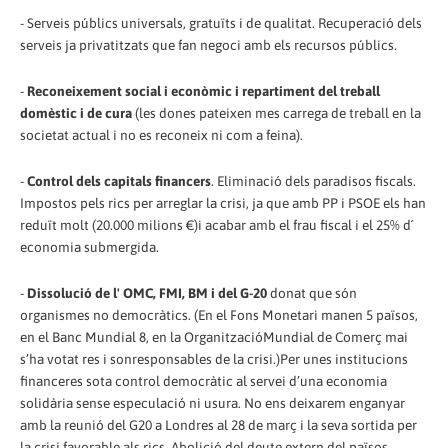
- Serveis públics universals, gratuïts i de qualitat. Recuperació dels
serveis ja privatitzats que fan negoci amb els recursos públics.
-
Reconeixement social i econòmic i repartiment del treball
domèstic i de cura
(les dones pateixen mes carrega de treball en la
societat actual i no es reconeix ni com a feina).
-
Control dels capitals financers
. Eliminació dels paradisos fiscals.
Impostos pels rics per arreglar la crisi, ja que amb PP i PSOE els han
reduït molt (20.000 milions €)i acabar amb el frau fiscal i el 25% d´
economia submergida.
-
Dissolució de l' OMC, FMI, BM i del G-20
donat que són
organismes no democràtics. (En el Fons Monetari manen 5 països,
en el Banc Mundial 8, en la OrganitzacióMundial de Comerç mai
s’ha votat res i sonresponsables de la crisi.)Per unes institucions
financeres sota control democràtic al servei d’una economia
solidària sense especulació ni usura. No ens deixarem enganyar
amb la reunió del G20 a Londres al 28 de març i la seva sortida per
la crisi favorable als rics. Abolició del deute extern del països