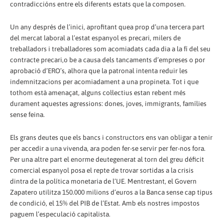
contradiccións entre els diferents estats que la composen.
Un any després de l’inici, aprofitant quea prop d’una tercera part
del mercat laboral a l’estat espanyol es precari, milers de
treballadors i treballadores som acomiadats cada dia a la fí del seu
contracte precari,o be a causa dels tancaments d’empreses o por
aprobació d’ERO’s, alhora que la patronal intenta reduir les
indemnitzacions per acomiadament a una propineta. Tot i que
tothom està amenaçat, alguns col·lectius estan rebent més
durament aquestes agressions: dones, joves, immigrants, famílies
sense feina.
Els grans deutes que els bancs i constructors ens van obligar a tenir
per accedir a una vivenda, ara poden fer-se servir per fer-nos fora.
Per una altre part el enorme deutegenerat al torn del greu déficit
comercial espanyol posa el repte de trovar sortidas a la crisis
dintra de la política monetaria de l’UE. Mentrestant, el Govern
Zapatero utilitza 150.000 milions d’euros a la Banca sense cap tipus
de condició, el 15% del PIB de l’Estat. Amb els nostres impostos
paguem l’especulació capitalista.