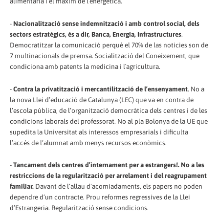
alimentaria i el màxim de l´energètica.
-
Nacionalització sense indemnització i amb control social, dels
sectors estratègics, és a dir, Banca, Energia, Infrastructures
.
Democratitzar la comunicació perquè el 70% de las noticies son de
7 multinacionals de premsa. Socialització del Coneixement, que
condiciona amb patents la medicina i l´agricultura.
-
Contra la privatització i mercantilització de l’ensenyament
. No a
la nova Llei d’educació de Catalunya (LEC) que va en contra de
l’escola pública, de l’organització democràtica dels centres i de les
condicions laborals del professorat. No al pla Bolonya de la UE que
supedita la Universitat als interessos empresarials i dificulta
l’accés de l’alumnat amb menys recursos econòmics.
-
Tancament dels centres d’internament per a estrangers!. No a les
restriccions de la regularització per arrelament i del reagrupament
familiar.
Davant de l’allau d’acomiadaments, els papers no poden
dependre d’un contracte. Prou reformes regressives de la Llei
d’Estrangeria. Regularització sense condicions.