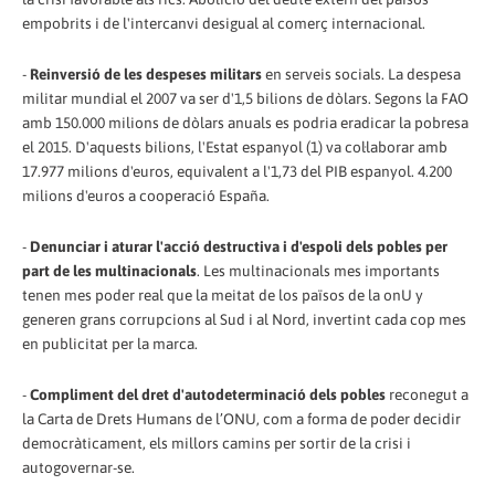
empobrits i de l'intercanvi desigual al comerç internacional.
-
Reinversió de les despeses militars
en serveis socials. La despesa
militar mundial el 2007 va ser d'1,5 bilions de dòlars. Segons la FAO
amb 150.000 milions de dòlars anuals es podria eradicar la pobresa
el 2015. D'aquests bilions, l'Estat espanyol (1) va col·laborar amb
17.977 milions d'euros, equivalent a l'1,73 del PIB espanyol. 4.200
milions d'euros a cooperació España.
-
Denunciar i aturar l'acció destructiva i d'espoli dels pobles per
part de les multinacionals
. Les multinacionals mes importants
tenen mes poder real que la meitat de los països de la o­nU y
generen grans corrupcions al Sud i al Nord, invertint cada cop mes
en publicitat per la marca.
-
Compliment del dret d'autodeterminació dels pobles
reconegut a
la Carta de Drets Humans de l’ONU, com a forma de poder decidir
democràticament, els millors camins per sortir de la crisi i
autogovernar-se.