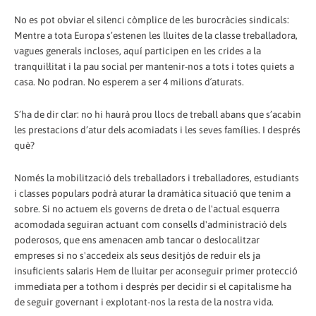
No es pot obviar el silenci còmplice de les burocràcies sindicals:
Mentre a tota Europa s’estenen les lluites de la classe treballadora,
vagues generals incloses, aquí participen en les crides a la
tranquil·litat i la pau social per mantenir-nos a tots i totes quiets a
casa. No podran. No esperem a ser 4 milions d´aturats.
S’ha de dir clar: no hi haurà prou llocs de treball abans que s’acabin
les prestacions d’atur dels acomiadats i les seves famílies. I després
què?
Només la mobilització dels treballadors i treballadores, estudiants
i classes populars podrà aturar la dramàtica situació que tenim a
sobre. Si no actuem els governs de dreta o de l'actual esquerra
acomodada seguiran actuant com consells d'administració dels
poderosos, que ens amenacen amb tancar o deslocalitzar
empreses si no s'accedeix als seus desitjós de reduir els ja
insuficients salaris Hem de lluitar per aconseguir primer protecció
immediata per a tothom i després per decidir si el capitalisme ha
de seguir governant i explotant-nos la resta de la nostra vida.