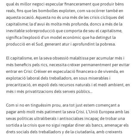
qual és millor negoci especular financerament que produir béns
reals, fins que les bombolles exploten, com va ocórrer també en
aquesta ocasió. Aquesta no és una més de les crisis cícliques del
capitalisme; la d'avui és molta més profunda, doncs a més de la
inevitable sobreproducció que comporta de seu el capitalisme,
significa l'explosió d'un model econòmic que ha detingut la
producció en el Sud, generant atur i aprofundint la pobresa.
El capitalisme, en la seva obsessió malaltissa per acumular més i
més beneficis pels rics, necessita créixer permanentment per evitar
entrar en Crisi: Créixer en especulació financera o de vivenda, en
explotació laboral dels treballadors, en sous miserables i
precarització, en espoli dels recursos naturals i el medi ambient, en
més i més privatitzacions dels serveis públics...
Com si no en tinguéssim prou, ara tot just estem començant a
pagar amb molt més patiment la seva Crisi. L’Unió Europea amb las
sevas políticas ultraliberals i antisocialses incapaç de trobar una
sortida a la crisis que no sigui regalar diner als bancs, amenaçar els
drets socials dels treballadors y de la ciutadanía, amb creixents