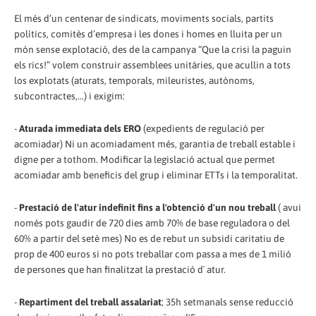
El més d’un centenar de sindicats, moviments socials, partits
polítics, comitès d’empresa i les dones i homes en lluita per un
món sense explotació, des de la campanya “Que la crisi la paguin
els rics!” volem construir assemblees unitàries, que acullin a tots
los explotats (aturats, temporals, mileuristes, autònoms,
subcontractes,...) i exigim:
-
Aturada immediata dels ERO
(expedients de regulació per
acomiadar) Ni un acomiadament més, garantia de treball estable i
digne per a tothom. Modificar la legislació actual que permet
acomiadar amb beneficis del grup i eliminar ETTs i la temporalitat.
-
Prestació de l'atur indefinit fins a l'obtenció d'un nou treball
( avui
només pots gaudir de 720 dies amb 70% de base reguladora o del
60% a partir del setè mes) No es de rebut un subsidi caritatiu de
prop de 400 euros si no pots treballar com passa a mes de 1 milió
de persones que han finalitzat la prestació d´ atur.
-
Repartiment del treball assalariat
; 35h setmanals sense reducció