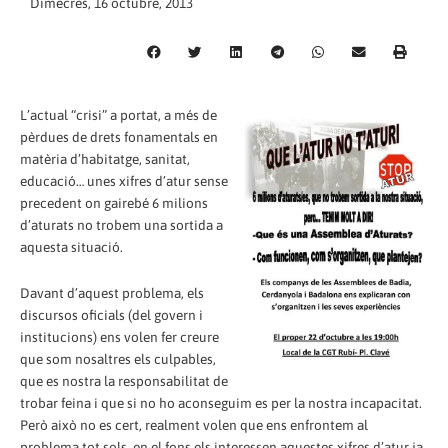
Dimecres, 16 octubre, 2013
L’actual “crisi” a portat, a més de
pèrdues de drets fonamentals en
matèria d’habitatge, sanitat,
educació… unes xifres d’atur sense
precedent on gairebé 6 milions
d’aturats no trobem una sortida a
aquesta situació.
Davant d’aquest problema, els
discursos oficials (del govern i
institucions) ens volen fer creure
que som nosaltres els culpables,
que es nostra la responsabilitat de
trobar feina i que si no ho aconseguim es per la nostra incapacitat.
Però això no es cert, realment volen que ens enfrontem al
problema tot sols, en el fons els interessen aquestes xifres d’atur ja