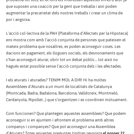
que suposen una coacció per la gent que treballa i així poden
augmentar la precarietat dels nostres treballs i crear un clima de
por i angoixa.
L’acció col•lectiva de la PAH (Plataforma d’Afectats per la Hipoteca)
ens mostra com amb l’acció conjunta de persones que pateixen el
mateix problema que nosaltres, es poden aconseguir coses. Les
dacions en pagament, els lloguers socials, els desnonaments que
s’han aconseguit aturar, obrir tot un debat públic… tot això no
hagués estat possible sense l’acció conjunta dels i les afectades.
I els aturats i aturades? TENIM MOL A DIR! Hi ha moltes
Assemblees d’Aturats a un munt de localitats de Catalunya
(Montcada, Badia, Badalona, Barcelona, Valldoreix, Montmeló,
Cerdanyola, Ripollet…) que s’organitzen i es coordinen mútuament.
Com funcionen? Que plantegen aquestes assemblees? Que podem
aconseguir si en ajuntem i afrontem el problema amb altres
companys i companyes? Que pot aconseguir una Assemblea
d’Aturats? Totes aquestes preguntes tindran resposta
el proper 22