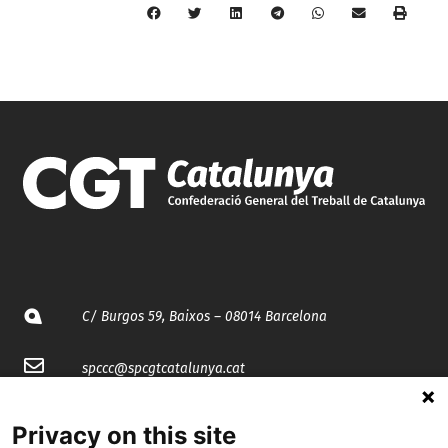
C/ Burgos 59, Baixos – 08014 Barcelona
spccc@
spcgtcatalunya.cat
935 120 481
Privacy on this site