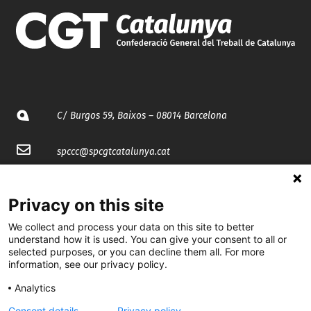
C/ Burgos 59, Baixos – 08014 Barcelona
spccc@
spcgtcatalunya.cat
935 120 481
Privacy on this site
@CGTCatalunya
We collect and process your data on this site to better
understand how it is used. You can give your consent to all or
selected purposes, or you can decline them all. For more
cgtcatalunya
information, see our privacy policy.
CGTCatalunya
Analytics
cgtcatalunya
Consent details
Privacy policy