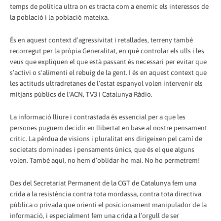
temps de política ultra on es tracta com a enemic els interessos de
la població i la població mateixa.
És en aquest context d’agressivitat i retallades, terreny també
recorregut per la pròpia Generalitat, en què controlar els ulls i les
veus que expliquen el que està passant és necessari per evitar que
s’activi o s'alimenti el rebuig de la gent. I és en aquest context que
les actituds ultradretanes de l’estat espanyol volen intervenir els
mitjans públics de l'ACN, TV3 i Catalunya Ràdio.
La informació lliure i contrastada és essencial per a que les
persones puguem decidir en llibertat en base al nostre pensament
crític. La pèrdua de visions i pluralitat ens dirigeixen pel camí de
societats dominades i pensaments únics, que és el que alguns
volen. També aquí, no hem d’oblidar-ho mai. No ho permetrem!
Des del Secretariat Permanent de la CGT de Catalunya fem una
crida a la resistència contra tota mordassa, contra tota directiva
pública o privada que orienti el posicionament manipulador de la
informació, i especialment fem una crida a l’orgull de ser