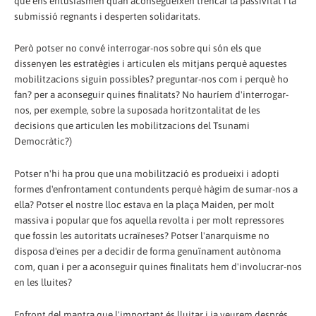
que ens entusiasmen quan aconsegueixen trencar la passivitat i la
submissió regnants i desperten solidaritats.
Però potser no convé interrogar-nos sobre qui són els que
dissenyen les estratègies i articulen els mitjans perquè aquestes
mobilitzacions siguin possibles? preguntar-nos com i perquè ho
fan? per a aconseguir quines finalitats? No hauríem d'interrogar-
nos, per exemple, sobre la suposada horitzontalitat de les
decisions que articulen les mobilitzacions del Tsunami
Democràtic?)
Potser n'hi ha prou que una mobilització es produeixi i adopti
formes d'enfrontament contundents perquè hàgim de sumar-nos a
ella? Potser el nostre lloc estava en la plaça Maiden, per molt
massiva i popular que fos aquella revolta i per molt repressores
que fossin les autoritats ucraïneses? Potser l'anarquisme no
disposa d'eines per a decidir de forma genuïnament autònoma
com, quan i per a aconseguir quines finalitats hem d'involucrar-nos
en les lluites?
Enfront del mantra que l'important és lluitar i ja veurem després