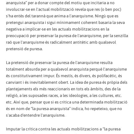
anarquista” per a donar compte del motiu que incitaria a no
involucrar-se en l'actual mobilització revela que res (o ben poc)
s'ha entès del tarannà que anima a l'anarquisme. Ningú que es
pretengui anarquista i sigui mínimament coherent basaria la seva
negativa a implicar-se en les actuals mobilitzacions en la
preocupació per preservar la puresa de l'anarquisme, per la senzilla
raó que l'anarquisme és radicalment antitètic amb qualsevol
pretensió de puresa.
La pretensió de preservar la puresa de l'anarquisme resulta
totalment absurda per a qualsevol anarquista perquè l'anarquisme
és constitutivament impur. És mestís, és divers, és polifacètic, és
canviant i és inevitablement obert. La idea de puresa és pròpia dels
plantejaments els més reaccionaris en tots els àmbits, des de la
religió, a les suposades races, a les ideologies, a les cultures, etc.
etc. Així que, pensar que si es critica una determinada mobilització
és en nom de “la puresa anarquista” indica, ho repeteixo, que no
s'acaba d'entendre l'anarquisme.
Imputar la crítica contra les actuals mobilitzacions a “la puresa