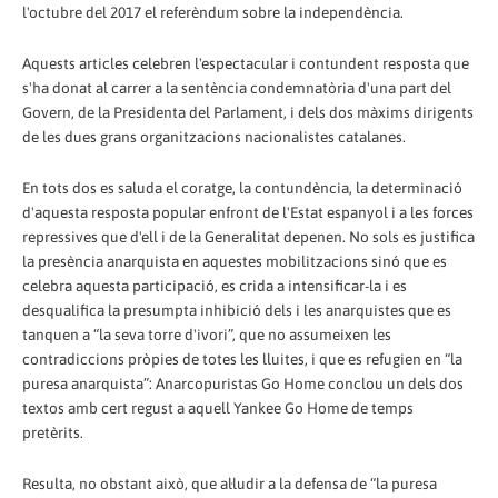
l'octubre del 2017 el referèndum sobre la independència.
Aquests articles celebren l'espectacular i contundent resposta que
s'ha donat al carrer a la sentència condemnatòria d'una part del
Govern, de la Presidenta del Parlament, i dels dos màxims dirigents
de les dues grans organitzacions nacionalistes catalanes.
En tots dos es saluda el coratge, la contundència, la determinació
d'aquesta resposta popular enfront de l'Estat espanyol i a les forces
repressives que d'ell i de la Generalitat depenen. No sols es justifica
la presència anarquista en aquestes mobilitzacions sinó que es
celebra aquesta participació, es crida a intensificar-la i es
desqualifica la presumpta inhibició dels i les anarquistes que es
tanquen a “la seva torre d'ivori”, que no assumeixen les
contradiccions pròpies de totes les lluites, i que es refugien en “la
puresa anarquista”: Anarcopuristas Go Home conclou un dels dos
textos amb cert regust a aquell Yankee Go Home de temps
pretèrits.
Resulta, no obstant això, que al·ludir a la defensa de “la puresa