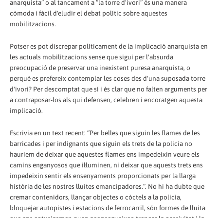
anarquista” o al tancament a “la torre d'ivori” és una manera
còmoda i fàcil d'eludir el debat polític sobre aquestes
mobilitzacions.
Potser es pot discrepar políticament de la implicació anarquista en
les actuals mobilitzacions sense que sigui per l'absurda
preocupació de preservar una inexistent puresa anarquista, o
perquè es prefereix contemplar les coses des d'una suposada torre
d'ivori? Per descomptat que sí i és clar que no falten arguments per
a contraposar-los als qui defensen, celebren i encoratgen aquesta
implicació.
Escrivia en un text recent: “Per belles que siguin les flames de les
barricades i per indignants que siguin els trets de la policia no
hauríem de deixar que aquestes flames ens impedeixin veure els
camins enganyosos que il·luminen, ni deixar que aquests trets ens
impedeixin sentir els ensenyaments proporcionats per la llarga
història de les nostres lluites emancipadores.”. No hi ha dubte que
cremar contenidors, llançar objectes o còctels a la policia,
bloquejar autopistes i estacions de ferrocarril, són formes de lluita