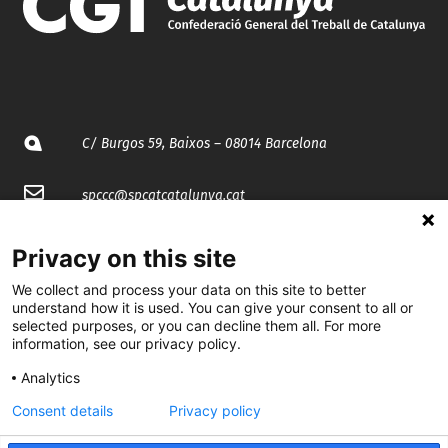
C/ Burgos 59, Baixos – 08014 Barcelona
spccc@
spcgtcatalunya.cat
935 120 481
Privacy on this site
We collect and process your data on this site to better
@CGTCatalunya
understand how it is used. You can give your consent to all or
selected purposes, or you can decline them all. For more
information, see our privacy policy.
cgtcatalunya
Analytics
CGTCatalunya
Consent details
Privacy policy
cgtcatalunya