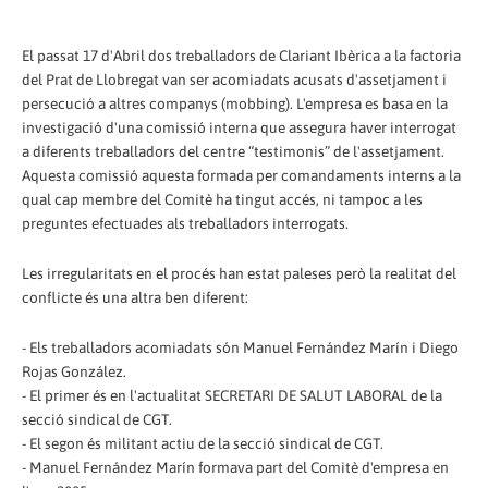
El passat 17 d'Abril dos treballadors de Clariant Ibèrica a la factoria
del Prat de Llobregat van ser acomiadats acusats d'assetjament i
persecució a altres companys (mobbing). L'empresa es basa en la
investigació d'una comissió interna que assegura haver interrogat
a diferents treballadors del centre “testimonis” de l'assetjament.
Aquesta comissió aquesta formada per comandaments interns a la
qual cap membre del Comitè ha tingut accés, ni tampoc a les
preguntes efectuades als treballadors interrogats.
Les irregularitats en el procés han estat paleses però la realitat del
conflicte és una altra ben diferent:
- Els treballadors acomiadats són Manuel Fernández Marín i Diego
Rojas González.
- El primer és en l'actualitat SECRETARI DE SALUT LABORAL de la
secció sindical de CGT.
- El segon és militant actiu de la secció sindical de CGT.
- Manuel Fernández Marín formava part del Comitè d'empresa en