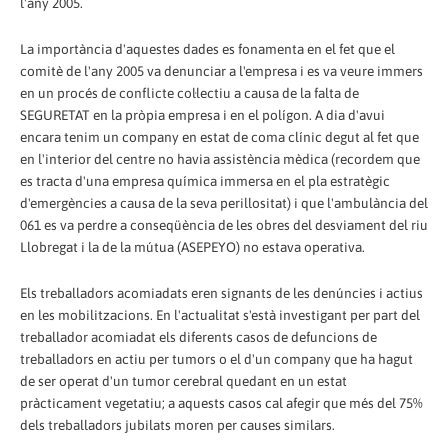
l'any 2005.
La importància d'aquestes dades es fonamenta en el fet que el
comitè de l'any 2005 va denunciar a l'empresa i es va veure immers
en un procés de conflicte col·lectiu a causa de la falta de
SEGURETAT en la pròpia empresa i en el polígon. A dia d'avui
encara tenim un company en estat de coma clínic degut al fet que
en l'interior del centre no havia assistència mèdica (recordem que
es tracta d'una empresa química immersa en el pla estratègic
d'emergències a causa de la seva perillositat) i que l'ambulància del
061 es va perdre a conseqüència de les obres del desviament del riu
Llobregat i la de la mútua (ASEPEYO) no estava operativa.
Els treballadors acomiadats eren signants de les denúncies i actius
en les mobilitzacions. En l'actualitat s'està investigant per part del
treballador acomiadat els diferents casos de defuncions de
treballadors en actiu per tumors o el d'un company que ha hagut
de ser operat d'un tumor cerebral quedant en un estat
pràcticament vegetatiu; a aquests casos cal afegir que més del 75%
dels treballadors jubilats moren per causes similars.