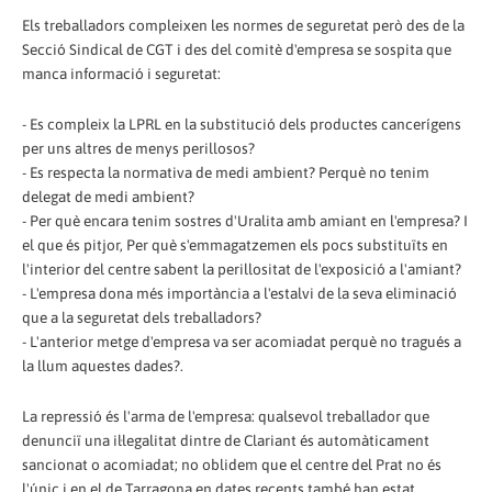
Els treballadors compleixen les normes de seguretat però des de la
Secció Sindical de CGT i des del comitè d'empresa se sospita que
manca informació i seguretat:
- Es compleix la LPRL en la substitució dels productes cancerígens
per uns altres de menys perillosos?
- Es respecta la normativa de medi ambient? Perquè no tenim
delegat de medi ambient?
- Per què encara tenim sostres d'Uralita amb amiant en l'empresa? I
el que és pitjor, Per què s'emmagatzemen els pocs substituïts en
l'interior del centre sabent la perillositat de l'exposició a l'amiant?
- L'empresa dona més importància a l'estalvi de la seva eliminació
que a la seguretat dels treballadors?
- L'anterior metge d'empresa va ser acomiadat perquè no tragués a
la llum aquestes dades?.
La repressió és l'arma de l'empresa: qualsevol treballador que
denunciï una il·legalitat dintre de Clariant és automàticament
sancionat o acomiadat; no oblidem que el centre del Prat no és
l'únic i en el de Tarragona en dates recents també han estat