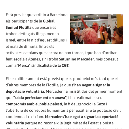
Està previst que arribin a Barcelona
els participants de la
Global
Sumud Flotilla
que encara es
troben detinguts il·legalment a
Israel, entre la nit d’aquest dilluns i
el matí de dimarts. Entre els
activistes catalans que encara no han tornat, i que han d’arribar
fent escala a Atenes, s’hi troba
Saturnino Mercader
, més conegut
com a ‘
Merca
’, sindic
alista de la CGT.
El seu alliberament està previst que es produeixi més tard que el
d’altres membres de la Flotilla, ja que
s’han negat a signar la
deportació voluntària
. Mercader ha insistit des del primer moment
que
“sabia perfectament on anava”
, i ha reafirmat el seu
c
ompromís amb el poble palestí
, la fi del genocidi a Gaza i
l’obertura de corredors humanitaris per auxiliar a la població civil
condemnada a la fam.
Mercader s’ha negat a signar la deportació
voluntària
perquè no reconeix la legitimitat de l’estat sionista