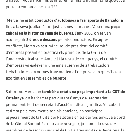
d’Israel i “vol arribar fins al final” en la missió humanitària que el va
portar a embarcar-se a la GSF.
‘Merca’ ha estat
conductor d’autobusos a Transports de Barcelona
fins a la seva jubilació, tot just fa unes setmanes. Va ser una
peça
cabdal en la històrica vaga de buseros
, l’any 2008, on es van
aconseguir
2 dies de descans
per als conductors. En aquest
conflicte, Merca va assumir el rol de president del comitè
d’empresa posant en pràctica els principis de la CGT i de
l’anarcosindicalisme. Amb ell i la resta de companys, el comitè
d’empresa va esdevenir una eina al servei dels treballadors i
treballadores, on només transmetien a l’empresa allò que s’havia
acordat en l’assemblea de buseros.
Saturnino Mercader
també ha estat una peça important a la CGT de
Catalunya
, on ha format part durant 8 anys del secretariat
permanent, fent de secretari d’acció sindical i jurídica. Vinculat i
estimat pels moviments socials catalans, ha participat
especialment de la lluita per Palestina en els darrers anys. Ja a bord
de la Global Sumud Flotilla va aconseguir, junt amb la resta de
membres de la secció sindical de CGT a Transports de Barcelona, la