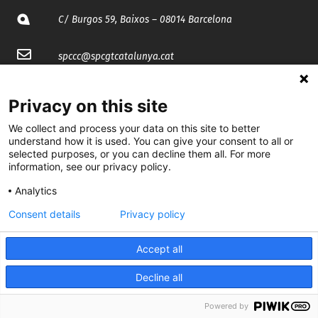
C/ Burgos 59, Baixos – 08014 Barcelona
spccc@
spcgtcatalunya.cat
935 120 481
Privacy on this site
We collect and process your data on this site to better
@CGTCatalunya
understand how it is used. You can give your consent to all or
selected purposes, or you can decline them all. For more
cgtcatalunya
information, see our privacy policy.
CGTCatalunya
Analytics
Consent details
Privacy policy
cgtcatalunya
Accept all
Decline all
Desenvolupat per
Powered by