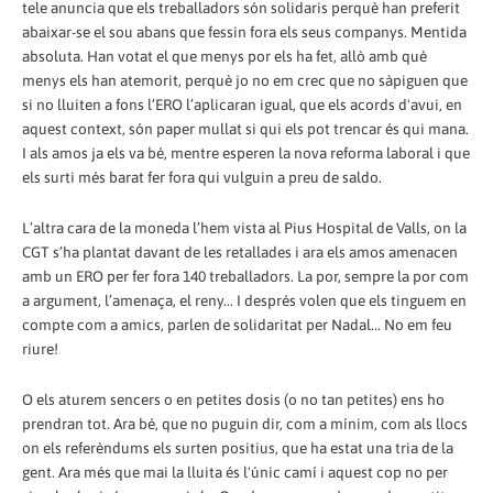
tele anuncia que els treballadors són solidaris perquè han preferit
abaixar-se el sou abans que fessin fora els seus companys. Mentida
absoluta. Han votat el que menys por els ha fet, allò amb què
menys els han atemorit, perquè jo no em crec que no sàpiguen que
si no lluiten a fons l’ERO l’aplicaran igual, que els acords d'avui, en
aquest context, són paper mullat si qui els pot trencar és qui mana.
I als amos ja els va bé, mentre esperen la nova reforma laboral i que
els surti més barat fer fora qui vulguin a preu de saldo.
L’altra cara de la moneda l’hem vista al Pius Hospital de Valls, on la
CGT s’ha plantat davant de les retallades i ara els amos amenacen
amb un ERO per fer fora 140 treballadors. La por, sempre la por com
a argument, l’amenaça, el reny... I després volen que els tinguem en
compte com a amics, parlen de solidaritat per Nadal... No em feu
riure!
O els aturem sencers o en petites dosis (o no tan petites) ens ho
prendran tot. Ara bé, que no puguin dir, com a mínim, com als llocs
on els referèndums els surten positius, que ha estat una tria de la
gent. Ara més que mai la lluita és l'únic camí i aquest cop no per