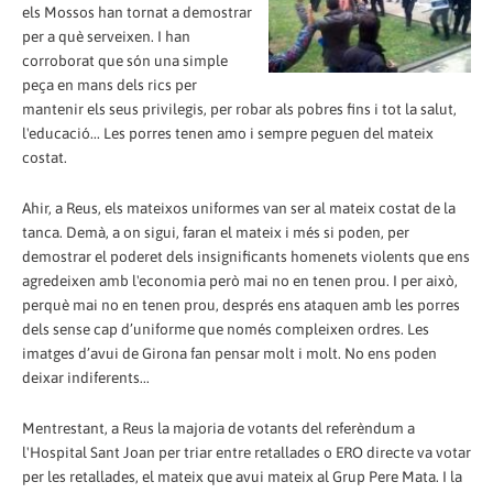
els Mossos han tornat a demostrar
per a què serveixen. I han
corroborat que són una simple
peça en mans dels rics per
mantenir els seus privilegis, per robar als pobres fins i tot la salut,
l'educació... Les porres tenen amo i sempre peguen del mateix
costat.
Ahir, a Reus, els mateixos uniformes van ser al mateix costat de la
tanca. Demà, a on sigui, faran el mateix i més si poden, per
demostrar el poderet dels insignificants homenets violents que ens
agredeixen amb l'economia però mai no en tenen prou. I per això,
perquè mai no en tenen prou, després ens ataquen amb les porres
dels sense cap d’uniforme que només compleixen ordres. Les
imatges d’avui de Girona fan pensar molt i molt. No ens poden
deixar indiferents...
Mentrestant, a Reus la majoria de votants del referèndum a
l'Hospital Sant Joan per triar entre retallades o ERO directe va votar
per les retallades, el mateix que avui mateix al Grup Pere Mata. I la