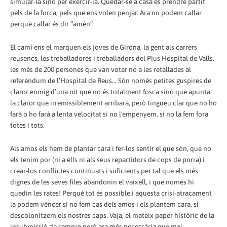
simular-la sinó per exercir-la. Quedar-se a casa és prendre partit
pels de la forca, pels que ens volen penjar. Ara no podem callar
perquè callar és dir “amén”.
El camí ens el marquen els joves de Girona, la gent als carrers
reusencs, les treballadores i treballadors del Pius Hospital de Valls,
les més de 200 persones que van votar no a les retallades al
referèndum de l’Hospital de Reus... Són només petites guspires de
claror enmig d’una nit que no és totalment fosca sinó que apunta
la claror que irremissiblement arribarà, però tingueu clar que no ho
farà o ho farà a lenta velocitat si no l'empenyem, si no la fem fora
totes i tots.
Als amos els hem de plantar cara i fer-los sentir el que són, que no
els tenim por (ni a ells ni als seus repartidors de cops de porra) i
crear-los conflictes continuats i suficients per tal que els més
dignes de les seves files abandonin el vaixell, i que només hi
quedin les rates! Perquè tot és possible i aquesta crisi-atracament
la podem vèncer si no fem cas dels amos i els plantem cara, si
descolonitzem els nostres caps. Vaja, el mateix paper històric de la
insubmissió de sempre però ara més necessària que mai.