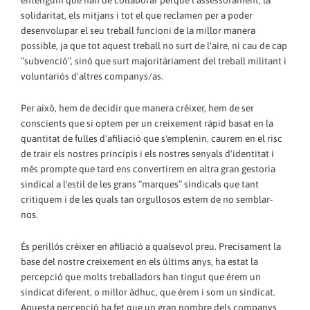
entenguin que han de col·laborar perquè l'assessorament, la
solidaritat, els mitjans i tot el que reclamen per a poder
desenvolupar el seu treball funcioni de la millor manera
possible, ja que tot aquest treball no surt de l'aire, ni cau de cap
“subvenció”, sinó que surt majoritàriament del treball militant i
voluntariós d'altres companys/as.
Per això, hem de decidir que manera créixer, hem de ser
conscients que si optem per un creixement ràpid basat en la
quantitat de fulles d'afiliació que s'emplenin, caurem en el risc
de trair els nostres principis i els nostres senyals d'identitat i
més prompte que tard ens convertirem en altra gran gestoria
sindical a l'estil de les grans “marques” sindicals que tant
critiquem i de les quals tan orgullosos estem de no semblar-
nos.
És perillós créixer en afiliació a qualsevol preu. Precisament la
base del nostre creixement en els últims anys, ha estat la
percepció que molts treballadors han tingut que érem un
sindicat diferent, o millor àdhuc, que érem i som un sindicat.
Aquesta percepció ha fet que un gran nombre dels companys