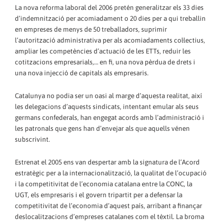
La nova reforma laboral del 2006 pretén generalitzar els 33 dies
d’indemnització per acomiadament o 20 dies per a qui treballin
en empreses de menys de 50 treballadors, suprimir
l’autorització administrativa per als acomiadaments col·lectius,
ampliar les competències d’actuació de les ETTs, reduir les
cotitzacions empresarials,… en fi, una nova pèrdua de drets i
una nova injecció de capitals als empresaris.
Catalunya no podia ser un oasi al marge d’aquesta realitat, així
les delegacions d’aquests sindicats, intentant emular als seus
germans confederals, han engegat acords amb l’administració i
les patronals que gens han d’envejar als que aquells vénen
subscrivint.
Estrenat el 2005 ens van despertar amb la signatura de l’Acord
estratègic per a la internacionalització, la qualitat de l’ocupació
i la competitivitat de l’economia catalana entre la CONC, la
UGT, els empresaris i el govern tripartit per a defensar la
competitivitat de l’economia d’aquest país, arribant a finançar
deslocalitzacions d’empreses catalanes com el tèxtil. La broma