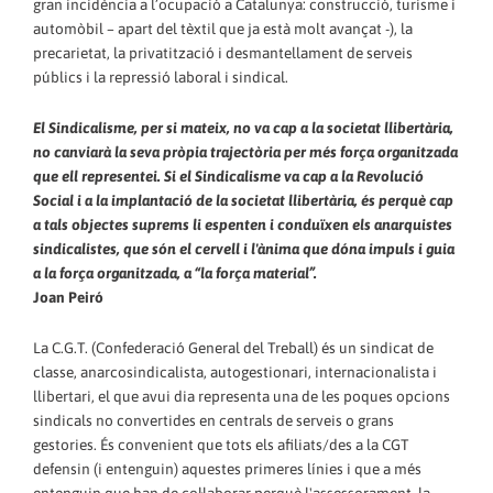
gran incidència a l’ocupació a Catalunya: construcció, turisme i
automòbil – apart del tèxtil que ja està molt avançat -), la
precarietat, la privatització i desmantellament de serveis
públics i la repressió laboral i sindical.
El Sindicalisme, per si mateix, no va cap a la societat llibertària,
no canviarà la seva pròpia trajectòria per més força organitzada
que ell representei. Si el Sindicalisme va cap a la Revolució
Social i a la implantació de la societat llibertària, és perquè cap
a tals objectes suprems li espenten i conduïxen els anarquistes
sindicalistes, que són el cervell i l'ànima que dóna impuls i guia
a la força organitzada, a “la força material”.
Joan Peiró
La C.G.T. (Confederació General del Treball) és un sindicat de
classe, anarcosindicalista, autogestionari, internacionalista i
llibertari, el que avui dia representa una de les poques opcions
sindicals no convertides en centrals de serveis o grans
gestories. És convenient que tots els afiliats/des a la CGT
defensin (i entenguin) aquestes primeres línies i que a més