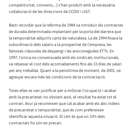
competitivitat, convenis,...) s’han produït amb la necessària
col·laboració de les direccions de CCOO i UGT.
Basti recordar que la reforma de 1984 va introduir els contractes
de durada determinada implantant per la porta del darrera que
la temporalitat adquirís carta de naturalesa. La de 1994 fixava la
subordinació dels salaris a la prosperitat de l’empresa, les
famoses clàusules de despengi i les arxiconegudes ETTs. En
1997, l'única no consensuada amb els sindicats institucionals,
va rebaixar el cost dels acomiadaments fins als 33 dies de salari
per any treballat. Quant a la penúltima de moment, de 2001, va
agreujar encara més les condicions de la contractació.
Totes elles es van justificar per a millorar l’ocupació i acabar
amb la precarietat; no obstant això, el resultat ha estat tot el
contrari. Avui ja reconeixen que cal acabar amb els alts índexs
de precarietat o temporalitat, que és com prefereixen
identificar aquesta situació. El cert és que un 33% dels
contractats ho són en precari.