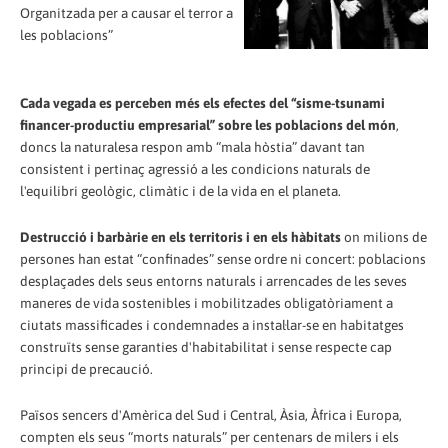
Organitzada per a causar el terror a
les poblacions”
Cada vegada es perceben més els efectes del “sisme-tsunami
financer-productiu empresarial” sobre les poblacions del món
,
doncs la naturalesa respon amb “mala hòstia” davant tan
consistent i pertinaç agressió a les condicions naturals de
l'equilibri geològic, climàtic i de la vida en el planeta.
Destrucció i barbàrie en els territoris i en els hàbitats
on milions de
persones han estat “confinades” sense ordre ni concert: poblacions
desplaçades dels seus entorns naturals i arrencades de les seves
maneres de vida sostenibles i mobilitzades obligatòriament a
ciutats massificades i condemnades a instal·lar-se en habitatges
construïts sense garanties d'habitabilitat i sense respecte cap
principi de precaució.
Països sencers d'Amèrica del Sud i Central, Àsia, Àfrica i Europa,
compten els seus “morts naturals” per centenars de milers i els