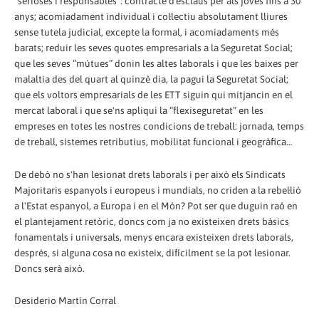
“serioses i responsables”: contracte d'esclaus per als joves fins a 30
anys; acomiadament individual i col·lectiu absolutament lliures
sense tutela judicial, excepte la formal, i acomiadaments més
barats; reduir les seves quotes empresarials a la Seguretat Social;
que les seves “mútues” donin les altes laborals i que les baixes per
malaltia des del quart al quinzè dia, la pagui la Seguretat Social;
que els voltors empresarials de les ETT siguin qui mitjancin en el
mercat laboral i que se'ns apliqui la “flexiseguretat” en les
empreses en totes les nostres condicions de treball: jornada, temps
de treball, sistemes retributius, mobilitat funcional i geogràfica…
De debò no s'han lesionat drets laborals i per això els Sindicats
Majoritaris espanyols i europeus i mundials, no criden a la rebel·lió
a l'Estat espanyol, a Europa i en el Món? Pot ser que duguin raó en
el plantejament retòric, doncs com ja no existeixen drets bàsics
fonamentals i universals, menys encara existeixen drets laborals,
després, si alguna cosa no existeix, difícilment se la pot lesionar.
Doncs serà això.
Desiderio Martín Corral