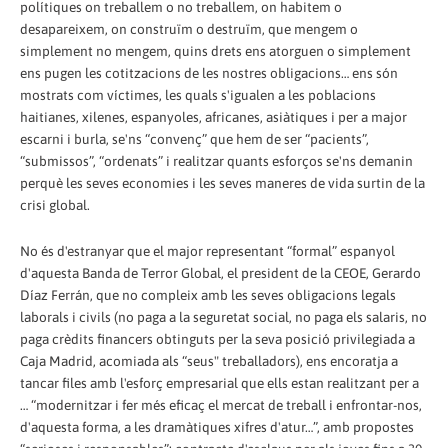
polítiques on treballem o no treballem, on habitem o
desapareixem, on construïm o destruïm, que mengem o
simplement no mengem, quins drets ens atorguen o simplement
ens pugen les cotitzacions de les nostres obligacions… ens són
mostrats com víctimes, les quals s'igualen a les poblacions
haitianes, xilenes, espanyoles, africanes, asiàtiques i per a major
escarni i burla, se'ns “convenç” que hem de ser “pacients”,
“submissos”, “ordenats” i realitzar quants esforços se'ns demanin
perquè les seves economies i les seves maneres de vida surtin de la
crisi global.
No és d'estranyar que el major representant “formal” espanyol
d'aquesta Banda de Terror Global, el president de la CEOE, Gerardo
Díaz Ferrán, que no compleix amb les seves obligacions legals
laborals i civils (no paga a la seguretat social, no paga els salaris, no
paga crèdits financers obtinguts per la seva posició privilegiada a
Caja Madrid, acomiada als “seus" treballadors), ens encoratja a
tancar files amb l'esforç empresarial que ells estan realitzant per a
… “modernitzar i fer més eficaç el mercat de treball i enfrontar-nos,
d'aquesta forma, a les dramàtiques xifres d'atur…”, amb propostes