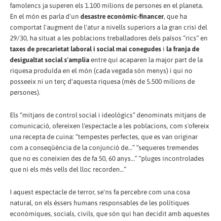
famolencs ja superen els 1.100 milions de persones en el planeta.
En el món es parla d'un
desastre econòmic-financer
, que ha
comportat l'augment de l'atur a nivells superiors a la gran crisi del
29/30, ha situat a les poblacions treballadores dels països “rics” en
taxes de precarietat laboral i social mai conegudes
i
la franja de
desigualtat social s'amplia
entre qui acaparen la major part de la
riquesa produïda en el món (cada vegada són menys) i qui no
posseeix ni un terç d'aquesta riquesa (més de 5.500 milions de
persones).
Els “mitjans de control social i ideològics” denominats mitjans de
comunicació, ofereixen l'espectacle a les poblacions, com s'ofereix
una recepta de cuina: “tempestes perfectes, que es van originar
com a conseqüència de la conjunció de…” “sequeres tremendes
que no es coneixien des de fa 50, 60 anys…” “pluges incontrolades
que ni els més vells del lloc recorden…”
I aquest espectacle de terror, se'ns fa percebre com una cosa
natural, on els éssers humans responsables de les polítiques
econòmiques, socials, civils, que són qui han decidit amb aquestes