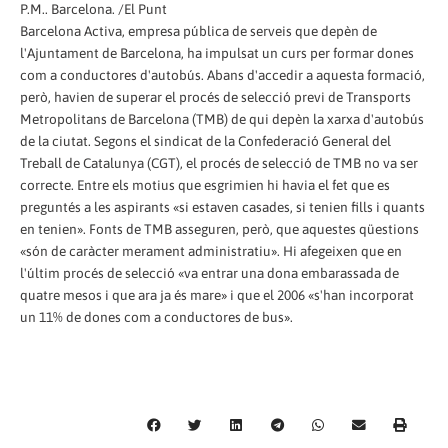
P.M.. Barcelona. /El Punt
Barcelona Activa, empresa pública de serveis que depèn de
l'Ajuntament de Barcelona, ha impulsat un curs per formar dones
com a conductores d'autobús. Abans d'accedir a aquesta formació,
però, havien de superar el procés de selecció previ de Transports
Metropolitans de Barcelona (TMB) de qui depèn la xarxa d'autobús
de la ciutat. Segons el sindicat de la Confederació General del
Treball de Catalunya (CGT), el procés de selecció de TMB no va ser
correcte. Entre els motius que esgrimien hi havia el fet que es
preguntés a les aspirants «si estaven casades, si tenien fills i quants
en tenien». Fonts de TMB asseguren, però, que aquestes qüestions
«són de caràcter merament administratiu». Hi afegeixen que en
l'últim procés de selecció «va entrar una dona embarassada de
quatre mesos i que ara ja és mare» i que el 2006 «s'han incorporat
un 11% de dones com a conductores de bus».