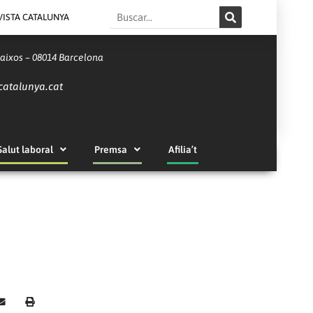
Search
VISTA CATALUNYA
Baixos – 08014 Barcelona
catalunya.cat
Salut laboral
Premsa
Afilia’t