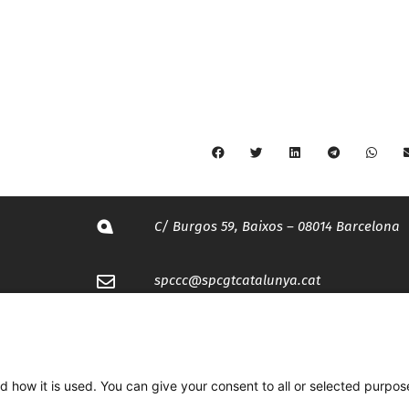
C/ Burgos 59, Baixos – 08014 Barcelona
spccc@
spcgtcatalunya.cat
935 120 481
d how it is used. You can give your consent to all or selected purpos