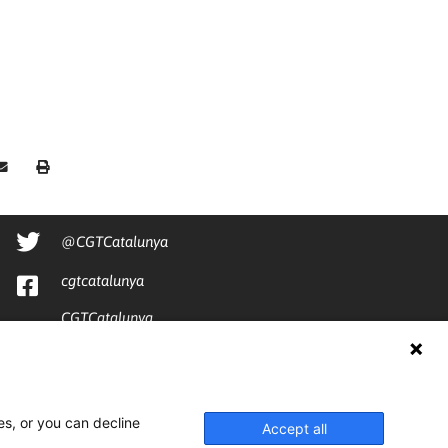
@CGTCatalunya
cgtcatalunya
CGTCatalunya
cgtcatalunya
es, or you can decline
Accept all