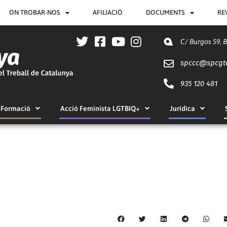
ON TROBAR-NOS
AFILIACIÓ
DOCUMENTS
RE
C/ Burgos 59, 
spccc@
spcgt
935 120 481
Formació
Acció Feminista LGTBIQ+
Jurídica