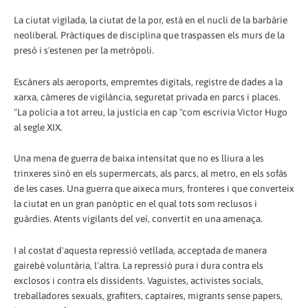
La ciutat vigilada, la ciutat de la por, està en el nucli de la barbàrie
neoliberal. Pràctiques de disciplina que traspassen els murs de la
presó i s'estenen per la metròpoli.
Escàners als aeroports, empremtes digitals, registre de dades a la
xarxa, càmeres de vigilància, seguretat privada en parcs i places.
"La policia a tot arreu, la justícia en cap "com escrivia Victor Hugo
al segle XIX.
Una mena de guerra de baixa intensitat que no es lliura a les
trinxeres sinó en els supermercats, als parcs, al metro, en els sofàs
de les cases. Una guerra que aixeca murs, fronteres i que converteix
la ciutat en un gran panòptic en el qual tots som reclusos i
guàrdies. Atents vigilants del veí, convertit en una amenaça.
I al costat d'aquesta repressió vetllada, acceptada de manera
gairebé voluntària, l'altra. La repressió pura i dura contra els
exclosos i contra els dissidents. Vaguistes, activistes socials,
treballadores sexuals, grafiters, captaires, migrants sense papers,