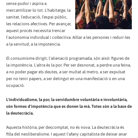
sense pudor i aspira a
mercantilizar-lo tot. L'habitatge, la
sanitat, l'educació, l'espai públic,
les relacions afectives. Per avançar,
aquest procés necessita trencar
l'autonomia individual i col·lectiva. Aïllar a les persones i reduir-les
a la servitud, a la impotencia.
El consumisme dirigit, l'alienació programada, són això: figures de
la impotència. L'altra és la por. Per ser desnonat, a perdre una feina,
a no poder pagar els deutes, a ser multat al metro, a ser expulsat
per no tenir papers, a ser detingut en una manifestació o en una
ocupació.
L'individualisme, la por, la servidumbre voluntària e involuntària,
són formes d'impotència que es donen la mà. Totes són a la base de
la deutecràcia.
Aquesta història, per descomptat, no és nova. La deutecràcia és
filla del neoliberalisme. I aquest l'afany capitalista de deixar anar