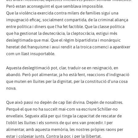
Però estan aconseguint el que semblava impossible.
Que la violència exercida contra milers de famílies sigui una
impugnació eficaç, socialment compartida, de la criminal aliança
entre política i diners que l'ha fet factible. Que la classe política
que ha gestionat la deutecràcia, la cleptocràcia, estigui més
deslegitimada que mai. Que el règim bipartidista i monàrquic
heretat del franquisme i avui rendit a la troica comenci a aparèixer
com un llast insuportable.
Aquesta deslegitimació pot, clar, traduir-se en resignació, en
abandó. Però pot alimentar, ja ho està fent, reaccions d'indignació
que muten en lluites per la dignitat, per la constitució d'una cosa
nova.
Que això passi no depèn de cap llei divina. Depèn de nosaltres.
Perquè el que no ha succeït mai-com va escriure Schiller-no
envelleix. Segueix allà per qui tinga la capacitat de rescatar de
l'oblit les lluites i els somnis de qui ens van precedir. I per
alimentar, amb aquesta memòria, les nostres pròpies raons per
estar i colpejar junts. Contra la por, i per la llibertat.