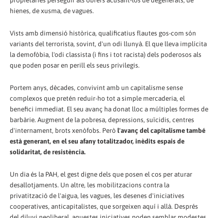
propietàries perseguir als obrers acusant-los de degenerats, de
hienes, de xusma, de vagues.
Vists amb dimensió històrica, qualificatius flautes gos-com són
variants del terrorista, sovint, d'un odi llunyà. El que lleva implícita
la demofòbia, l'odi classista (i fins i tot racista) dels poderosos als
que poden posar en perill els seus privilegis.
Portem anys, dècades, convivint amb un capitalisme sense
complexos que pretén reduir-ho tot a simple mercaderia, el
benefici immediat. El seu avanç ha donat lloc a múltiples formes de
barbàrie. Augment de la pobresa, depressions, suïcidis, centres
d'internament, brots xenòfobs. Però
l'avanç del capitalisme també
està generant, en el seu afany totalitzador, inèdits espais de
solidaritat, de resistència.
Un dia és la PAH, el gest digne dels que posen el cos per aturar
desallotjaments. Un altre, les mobilitzacions contra la
privatització de l'aigua, les vagues, les desenes d'iniciatives
cooperatives, anticapitalistes, que sorgeixen aquí i allà. Després
del diluvi neoliberal, aquestes iniciatives poden semblar modestes.