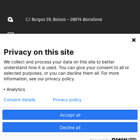
C/ Burgos 59, Baixos – 08014 Barcelona
spccc@
spcgtcatalunya.cat
935 120 481
Privacy on this site
We collect and process your data on this site to better
understand how it is used. You can give your consent to all or
@CGTCatalunya
selected purposes, or you can decline them all. For more
information, see our privacy policy.
cgtcatalunya
Analytics
CGTCatalunya
Consent details
Privacy policy
cgtcatalunya
Accept all
Decline all
Desenvolupat per