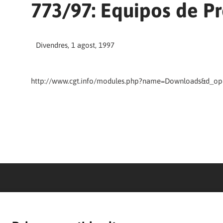
773/97: Equipos de Pr
Divendres, 1 agost, 1997
http://www.cgt.info/modules.php?name=Downloads&d_op=