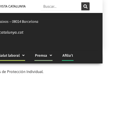
Search
VISTA CATALUNYA
Baixos – 08014 Barcelona
catalunya.cat
Salut laboral
Premsa
Afilia’t
de Protección Individual.