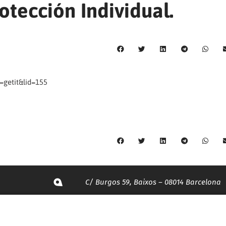
otección Individual.
getit&lid=155
C/ Burgos 59, Baixos – 08014 Barcelona
spccc@
spcgtcatalunya.cat