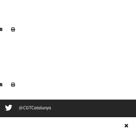
@CGTCatalunya
cgtcatalunya
CGTCatalunya