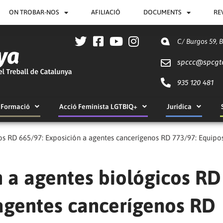
ON TROBAR-NOS
AFILIACIÓ
DOCUMENTS
RE
C/ Burgos 59, 
spccc@
spcgt
935 120 481
Formació
Acció Feminista LGTBIQ+
Jurídica
os RD 665/97: Exposición a agentes cancerígenos RD 773/97: Equipos 
n a agentes biológicos RD
 agentes cancerígenos RD