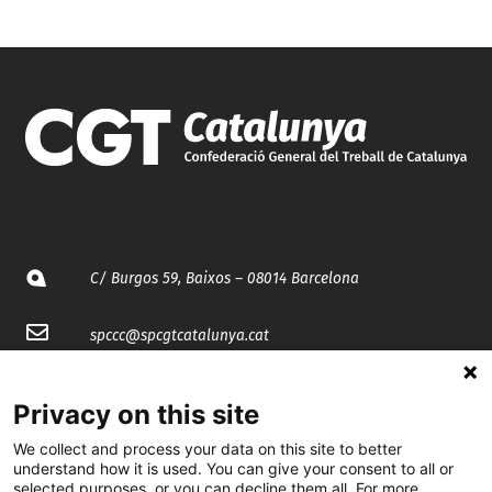
C/ Burgos 59, Baixos – 08014 Barcelona
spccc@
spcgtcatalunya.cat
935 120 481
Privacy on this site
We collect and process your data on this site to better
@CGTCatalunya
understand how it is used. You can give your consent to all or
selected purposes, or you can decline them all. For more