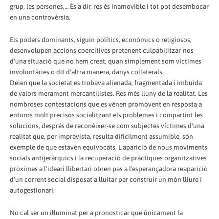
grup, les persones,… És a dir, res és inamovible i tot pot desembocar
en una controvèrsia.
Els poders dominants, siguin polítics, econòmics o religiosos,
desenvolupen accions coercitives pretenent culpabilitzar-nos
d'una situació que no hem creat, quan simplement som víctimes
involuntàries o dit d'altra manera, danys col·laterals.
Deien que la societat es trobava alienada, fragmentada i imbuïda
de valors merament mercantilistes. Res més lluny de la realitat. Les
nombroses contestacions que es vénen promovent en resposta a
entorns molt precisos socialitzant els problemes i compartint les
solucions, després de reconèixer-se com subjectes víctimes d'una
realitat que, per imprevista, resulta difícilment assumible, són
exemple de que estaven equivocats. L'aparició de nous moviments
socials antijeràrquics i la recuperació de pràctiques organitzatives
pròximes a l'ideari llibertari obren pas a l'esperançadora reaparició
d'un corrent social disposat a lluitar per construir un món lliure i
autogestionari.
No cal ser un il·luminat per a pronosticar que únicament la