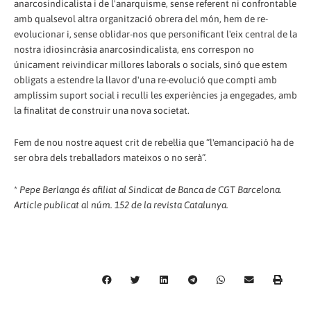
anarcosindicalista i de l'anarquisme, sense referent ni confrontable
amb qualsevol altra organització obrera del món, hem de re-
evolucionar i, sense oblidar-nos que personificant l'eix central de la
nostra idiosincràsia anarcosindicalista, ens correspon no
únicament reivindicar millores laborals o socials, sinó que estem
obligats a estendre la llavor d'una re-evolució que compti amb
amplíssim suport social i reculli les experiències ja engegades, amb
la finalitat de construir una nova societat.
Fem de nou nostre aquest crit de rebel·lia que “l'emancipació ha de
ser obra dels treballadors mateixos o no serà”.
*
Pepe Berlanga és afiliat al Sindicat de Banca de CGT Barcelona.
Article publicat al núm. 152 de la revista Catalunya.