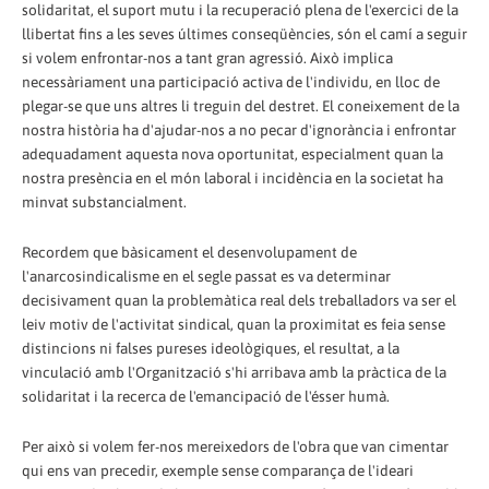
solidaritat, el suport mutu i la recuperació plena de l'exercici de la
llibertat fins a les seves últimes conseqüències, són el camí a seguir
si volem enfrontar-nos a tant gran agressió. Això implica
necessàriament una participació activa de l'individu, en lloc de
plegar-se que uns altres li treguin del destret. El coneixement de la
nostra història ha d'ajudar-nos a no pecar d'ignorància i enfrontar
adequadament aquesta nova oportunitat, especialment quan la
nostra presència en el món laboral i incidència en la societat ha
minvat substancialment.
Recordem que bàsicament el desenvolupament de
l'anarcosindicalisme en el segle passat es va determinar
decisivament quan la problemàtica real dels treballadors va ser el
leiv motiv de l'activitat sindical, quan la proximitat es feia sense
distincions ni falses pureses ideològiques, el resultat, a la
vinculació amb l'Organització s'hi arribava amb la pràctica de la
solidaritat i la recerca de l'emancipació de l'ésser humà.
Per això si volem fer-nos mereixedors de l'obra que van cimentar
qui ens van precedir, exemple sense comparança de l'ideari