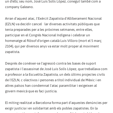
un d'ells; seu nom, José Luis Solís López, conegut també com a
company Galeano.
Arran d'aquest atac, l'Exèrcit Zapatista d'Alliberament Nacional
(EZLN) va decidir cancel · lar diverses activitats públiques que
tenia preparades per a les pròximes setmanes, entre elles,
participar en el Congrés Nacional Indígena i celebrar un
homenatge al filòsof d'origen català Luis Villoro (mort el 5 març
2104), qui per diversos anys va estar molt proper al moviment
zapatista.
Després de conèixer-se l'agressió contra les bases de suport
zapatista i l'assassinat de José Luis Solís López, que treballava com
a professor a la Escuelita Zapatista, un dels últims projectes civils
de l'EZLN, c olectivos i persones a títol individual de Mèxic i en
altres països han condemnat l'atac paramilitar i exigeixen al
govern mexicà que es faci justícia.
El míting realitzat a Barcelona forma part d'aquestes denúncies per
exigir justícia i en solidaritat amb els pobles zapatistes. En la