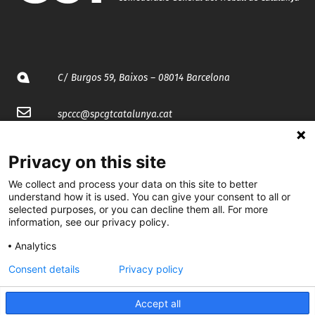
C/ Burgos 59, Baixos – 08014 Barcelona
spccc@
spcgtcatalunya.cat
935 120 481
Privacy on this site
We collect and process your data on this site to better
@CGTCatalunya
understand how it is used. You can give your consent to all or
selected purposes, or you can decline them all. For more
cgtcatalunya
information, see our privacy policy.
CGTCatalunya
Analytics
Consent details
Privacy policy
cgtcatalunya
Accept all