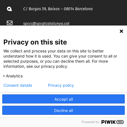
C/ Burgos 59, Baixos – 08014 Barcelona
spccc@
spcgtcatalunya.cat
935 120 481
Privacy on this site
We collect and process your data on this site to better
@CGTCatalunya
understand how it is used. You can give your consent to all or
selected purposes, or you can decline them all. For more
cgtcatalunya
information, see our privacy policy.
Analytics
CGTCatalunya
Consent details
Privacy policy
cgtcatalunya
Accept all
Decline all
Desenvolupat per
Powered by