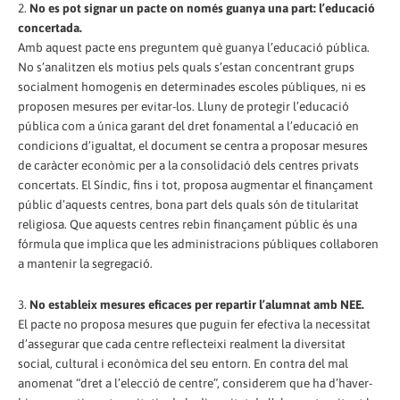
2.
No es pot signar un pacte on només guanya una part: l’educació
concertada.
Amb aquest pacte ens preguntem què guanya l’educació pública.
No s’analitzen els motius pels quals s’estan concentrant grups
socialment homogenis en determinades escoles públiques, ni es
proposen mesures per evitar-los. Lluny de protegir l’educació
pública com a única garant del dret fonamental a l’educació en
condicions d’igualtat, el document se centra a proposar mesures
de caràcter econòmic per a la consolidació dels centres privats
concertats. El Síndic, fins i tot, proposa augmentar el finançament
públic d’aquests centres, bona part dels quals són de titularitat
religiosa. Que aquests centres rebin finançament públic és una
fórmula que implica que les administracions públiques col·laboren
a mantenir la segregació.
3.
No estableix mesures eficaces per repartir l’alumnat amb NEE.
El pacte no proposa mesures que puguin fer efectiva la necessitat
d’assegurar que cada centre reflecteixi realment la diversitat
social, cultural i econòmica del seu entorn. En contra del mal
anomenat “dret a l’elecció de centre”, considerem que ha d’haver-