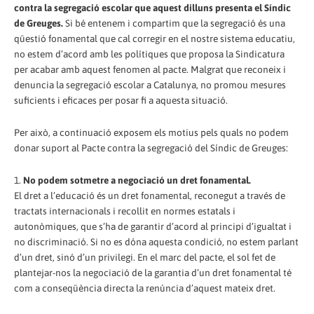
contra la segregació escolar que aquest dilluns presenta el Síndic
de Greuges.
Si bé entenem i compartim que la segregació és una
qüestió fonamental que cal corregir en el nostre sistema educatiu,
no estem d’acord amb les polítiques que proposa la Sindicatura
per acabar amb aquest fenomen al pacte. Malgrat que reconeix i
denuncia la segregació escolar a Catalunya, no promou mesures
suficients i eficaces per posar fi a aquesta situació.
Per això, a continuació exposem els motius pels quals no podem
donar suport al Pacte contra la segregació del Síndic de Greuges:
1.
No podem sotmetre a negociació un dret fonamental.
El dret a l’educació és un dret fonamental, reconegut a través de
tractats internacionals i recollit en normes estatals i
autonòmiques, que s’ha de garantir d’acord al principi d’igualtat i
no discriminació. Si no es dóna aquesta condició, no estem parlant
d’un dret, sinó d’un privilegi. En el marc del pacte, el sol fet de
plantejar-nos la negociació de la garantia d’un dret fonamental té
com a conseqüència directa la renúncia d’aquest mateix dret.