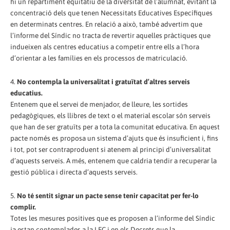
hi un repartiment equitatiu de la diversitat de l’alumnat, evitant la
concentració dels que tenen Necessitats Educatives Específiques
en determinats centres. En relació a això, també advertim que
l’informe del Síndic no tracta de revertir aquelles pràctiques que
indueixen als centres educatius a competir entre ells a l’hora
d’orientar a les famílies en els processos de matriculació.
4.
No contempla la universalitat i gratuïtat d’altres serveis
educatius.
Entenem que el servei de menjador, de lleure, les sortides
pedagògiques, els llibres de text o el material escolar són serveis
que han de ser gratuïts per a tota la comunitat educativa. En aquest
pacte només es proposa un sistema d’ajuts que és insuficient i, fins
i tot, pot ser contraproduent si atenem al principi d’universalitat
d’aquests serveis. A més, entenem que caldria tendir a recuperar la
gestió pública i directa d’aquests serveis.
5.
No té sentit signar un pacte sense tenir capacitat per fer-lo
complir.
Totes les mesures positives que es proposen a l’informe del Síndic
ja estan contemplades a la LEC i en els Decrets que la