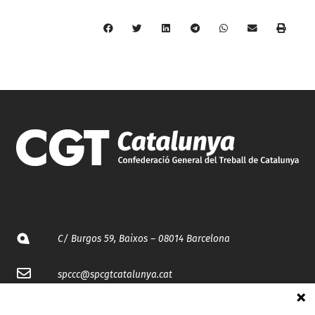
C/ Burgos 59, Baixos – 08014 Barcelona
spccc@
spcgtcatalunya.cat
935 120 481