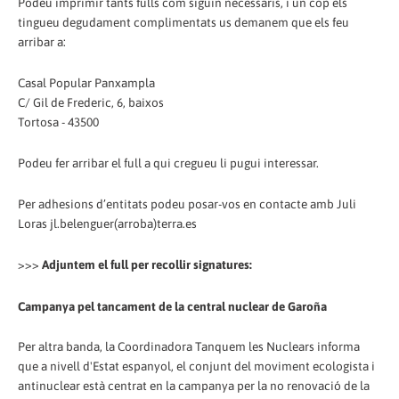
Podeu imprimir tants fulls com siguin necessaris, i un cop els
tingueu degudament complimentats us demanem que els feu
arribar a:
Casal Popular Panxampla
C/ Gil de Frederic, 6, baixos
Tortosa - 43500
Podeu fer arribar el full a qui cregueu li pugui interessar.
Per adhesions d’entitats podeu posar-vos en contacte amb Juli
Loras jl.belenguer(arroba)terra.es
>>>
Adjuntem el full per recollir signatures:
Campanya pel tancament de la central nuclear de Garoña
Per altra banda, la Coordinadora Tanquem les Nuclears informa
que a nivell d'Estat espanyol, el conjunt del moviment ecologista i
antinuclear està centrat en la campanya per la no renovació de la