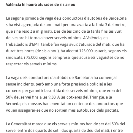
València hi haurà aturades de sis a nou
La segona jornada de vaga dels conductors d'autobús de Barcelona
s'ha vist agreujada de bon matí per una avaria a la línia 3 del metro,
que s'ha resolt a mig matí. Des de les cinc de la tarda fins les vuit
del vespre hi torna a haver serveis mínims. A València, els
treballadors d'EMT també fan vaga avui; l'aturada del matí, que ha
durat tres hores (de sis a nou), ha afectat 125.000 usuaris, segons els
sindicats, i 75.000, segons l'empresa, que acusa els vaguistes de no
respectar els serveis mínims.
La vaga dels conductors d'autobús de Barcelona ha començat
sense incidents, però amb una forta presència policial a les
cotxeres per garantir la sortida dels serveis mínims, que eren del
50% del servei fins a les 9.30. A les cotxeres del Triangle, a la
Verneda, els mossos han envoltat un centenar de conductors que
volien assegurar-se que no sortien més autobusos dels pactats.
La Generalitat marca que els serveis mínims han de ser del 50% del
servei entre dos quarts de set i dos quarts de deu del matí, i entre