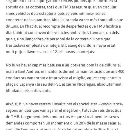
seguiment massiu que garanteixen els piquets que controlen la
sortida de les cotxeres, tot i que TMB assegura que van circular
«més vehicles dels establerts pels serveis mínims», sense
concretar-ne la quantitat. Ahir, la jornada va ser més tranquil·la que
dilluns. En l'habitual recompte de desperfectes que TMB facilita a
diari, ahir hi constaven dos vehicles amb vidres trencats, un dels
quals, una llançadora de personal de la cotxera d'Horta que
traslladava empleats de neteja. El balanç de dilluns havia estat
molt pitjor: llavors van ser 12, els busos sabotejats.
No hi va haver cap més batussa a les cotxeres com la de dilluns al
matí a Sant Andreu, ni incidents durant la manifestació que uns 400
conductors van tornar a improvisar al migdia, aquest cop entre la
plaça d'Espanya i la seu del PSC al carrer Nicaragua, absolutament
blindada pels antiavalots.
Això sí, hi va haver retrets i insults per als socialistes –«
socialistos
»,
segons un dels que van agafar el megàfon–, l'alcalde i els directius
de TMB. L'argument dels conductors és que si realment les seves
demandes comporten un increment d'un 20% de la massa salarial,
com diu l'empresa, el que cal és reduir el nombre de directius, el