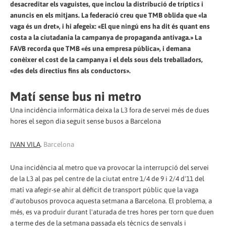
desacreditar els vaguistes, que inclou la distribució de tríptics i
anuncis en els mitjans. La federació creu que TMB oblida que «la
vaga és un dret», i hi afegeix: «El que ningú ens ha dit és quant ens
costa a la ciutadania la campanya de propaganda antivaga.» La
FAVB recorda que TMB «és una empresa pública», i demana
conèixer el cost de la campanya i el dels sous dels treballadors,
«des dels directius fins als conductors».
Matí sense bus ni metro
Una incidència informàtica deixa la L3 fora de servei més de dues
hores el segon dia seguit sense busos a Barcelona
IVAN VILA
.
Barcelona
Una incidència al metro que va provocar la interrupció del servei
de la L3 al pas pel centre de la ciutat entre 1/4 de 9 i 2/4 d'11 del
matí va afegir-se ahir al dèficit de transport públic que la vaga
d'autobusos provoca aquesta setmana a Barcelona. El problema, a
més, es va produir durant l'aturada de tres hores per torn que duen
a terme des de la setmana passada els tècnics de senyals i