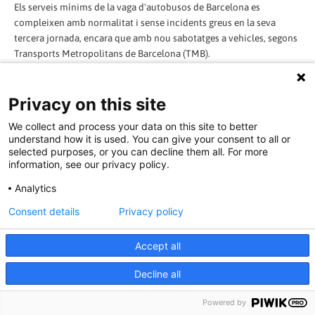
Els serveis mínims de la vaga d'autobusos de Barcelona es
compleixen amb normalitat i sense incidents greus en la seva
tercera jornada, encara que amb nou sabotatges a vehicles, segons
Transports Metropolitans de Barcelona (TMB).
El president del comitè d'empresa d'Autobusos de Barcelona,
Privacy on this site
Saturnino Mercader, ha dit que el seguiment de la vaga avui és, una
altra vegada, "gairebé total", i que han sortit de les cotxeres només
We collect and process your data on this site to better
vuit vehicles més dels que no estaven afectats pels serveis mínims.
understand how it is used. You can give your consent to all or
selected purposes, or you can decline them all. For more
information, see our privacy policy.
Un portaveu de TMB ha indicat, per la seva part, que la jornada ha
començat amb tranquil·litat a les cotxeres, excepte a la del Triangle
Analytics
(Sant Andreu), on els piquets han intentat "maniobres dilatòries" en
la sortida dels autobusos afectats pels serveis mínims.
Consent details
Privacy policy
També ha informat que aquest matí s'han registrat nou sabotatges
Accept all
a vehicles, amb un atac amb pedres --a un autobús de la línia 24 al
Decline all
barri del Carmel, que ha resultat amb un vidre trencat--, dues rodes
punxades, tres pintades i tres miralls retrovisors trencats.
Powered by