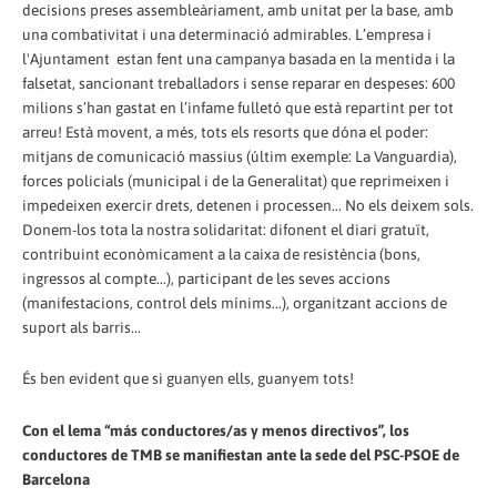
decisions preses assembleàriament, amb unitat per la base, amb
una combativitat i una determinació admirables. L’empresa i
l'Ajuntament estan fent una campanya basada en la mentida i la
falsetat, sancionant treballadors i sense reparar en despeses: 600
milions s’han gastat en l’infame fulletó que està repartint per tot
arreu! Està movent, a més, tots els resorts que dóna el poder:
mitjans de comunicació massius (últim exemple: La Vanguardia),
forces policials (municipal i de la Generalitat) que reprimeixen i
impedeixen exercir drets, detenen i processen... No els deixem sols.
Donem-los tota la nostra solidaritat: difonent el diari gratuït,
contribuint econòmicament a la caixa de resistència (bons,
ingressos al compte...), participant de les seves accions
(manifestacions, control dels mínims...), organitzant accions de
suport als barris...
És ben evident que si guanyen ells, guanyem tots!
Con el lema “más conductores/as y menos directivos”, los
conductores de TMB se manifiestan ante la sede del PSC-PSOE de
Barcelona