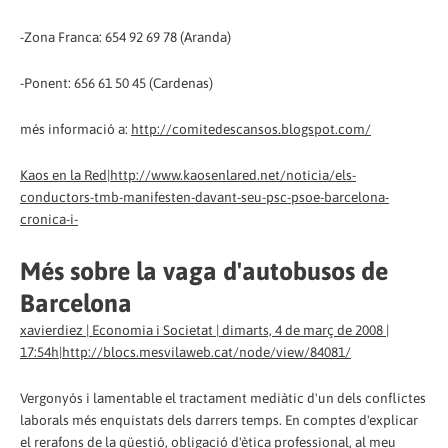
-Zona Franca: 654 92 69 78 (Aranda)
-Ponent: 656 61 50 45 (Cardenas)
més informació a:
http://comitedescansos.blogspot.com/
Kaos en la Red|http://www.kaosenlared.net/noticia/els-
conductors-tmb-manifesten-davant-seu-psc-psoe-barcelona-
cronica-i-
Més sobre la vaga d'autobusos de
Barcelona
xavierdiez | Economia i Societat | dimarts, 4 de març de 2008 |
17:54h|http://blocs.mesvilaweb.cat/node/view/84081/
Vergonyós i lamentable el tractament mediàtic d'un dels conflictes
laborals més enquistats dels darrers temps. En comptes d'explicar
el rerafons de la qüestió, obligació d'ètica professional, al meu