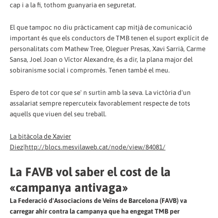
cap i a la fi, tothom guanyaria en seguretat.
El que tampoc no diu pràcticament cap mitjà de comunicació
important és que els conductors de TMB tenen el suport explícit de
personalitats com Mathew Tree, Oleguer Presas, Xavi Sarrià, Carme
Sansa, Joel Joan o Víctor Alexandre, és a dir, la plana major del
sobiranisme social i compromès. Tenen també el meu.
Espero de tot cor que se' n surtin amb la seva. La victòria d'un
assalariat sempre repercuteix favorablement respecte de tots
aquells que viuen del seu treball.
La bitàcola de Xavier
Diez|http://blocs.mesvilaweb.cat/node/view/84081/
La FAVB vol saber el cost de la
«campanya antivaga»
La Federació d'Associacions de Veïns de Barcelona (FAVB) va
carregar ahir contra la campanya que ha engegat TMB per