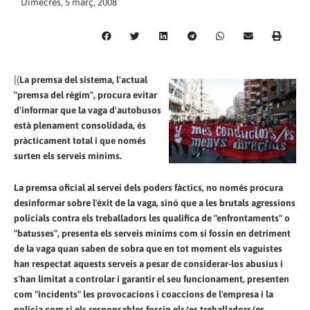
Dimecres, 5 març, 2008
[(
La premsa del sistema, l'actual
"premsa del règim", procura evitar
d'informar que la vaga d'autobusos
està plenament consolidada, és
pràcticament total i que només
surten els serveis mínims.
La premsa oficial al servei dels poders fàctics, no només procura
desinformar sobre l'èxit de la vaga, sinó que a les brutals agressions
policials contra els treballadors les qualifica de "enfrontaments" o
"batusses", presenta els serveis mínims com si fossin en detriment
de la vaga quan saben de sobra que en tot moment els vaguistes
han respectat aquests serveis a pesar de considerar-los abusius i
s'han limitat a controlar i garantir el seu funcionament, presenten
com "incidents" les provocacions i coaccions de l'empresa i la
policia com si els responsables fossin els/es treballadors/es,