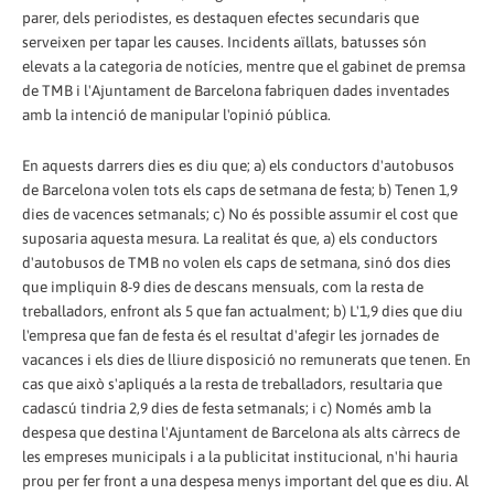
parer, dels periodistes, es destaquen efectes secundaris que
serveixen per tapar les causes. Incidents aïllats, batusses són
elevats a la categoria de notícies, mentre que el gabinet de premsa
de TMB i l'Ajuntament de Barcelona fabriquen dades inventades
amb la intenció de manipular l'opinió pública.
En aquests darrers dies es diu que; a) els conductors d'autobusos
de Barcelona volen tots els caps de setmana de festa; b) Tenen 1,9
dies de vacences setmanals; c) No és possible assumir el cost que
suposaria aquesta mesura. La realitat és que, a) els conductors
d'autobusos de TMB no volen els caps de setmana, sinó dos dies
que impliquin 8-9 dies de descans mensuals, com la resta de
treballadors, enfront als 5 que fan actualment; b) L'1,9 dies que diu
l'empresa que fan de festa és el resultat d'afegir les jornades de
vacances i els dies de lliure disposició no remunerats que tenen. En
cas que això s'apliqués a la resta de treballadors, resultaria que
cadascú tindria 2,9 dies de festa setmanals; i c) Només amb la
despesa que destina l'Ajuntament de Barcelona als alts càrrecs de
les empreses municipals i a la publicitat institucional, n'hi hauria
prou per fer front a una despesa menys important del que es diu. Al