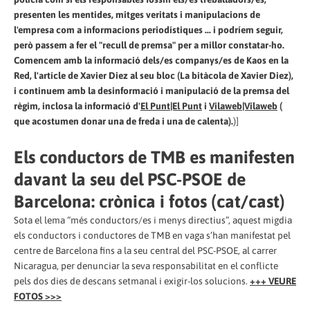
presenten les mentides, mitges veritats i manipulacions de
l'empresa com a informacions periodístiques ... i podríem seguir,
però passem a fer el "recull de premsa" per a millor constatar-ho.
Comencem amb la informació dels/es companys/es de Kaos en la
Red, l'artícle de Xavier Diez al seu bloc (La bitàcola de Xavier Diez),
i continuem amb la desinformació i manipulació de la premsa del
règim, inclosa la informació d'
El Punt|El Punt
i
Vilaweb|Vilaweb
(
que acostumen donar una de freda i una de calenta).
)]
Els conductors de TMB es manifesten
davant la seu del PSC-PSOE de
Barcelona: crònica i fotos (cat/cast)
Sota el lema “més conductors/es i menys directius”, aquest migdia
els conductors i conductores de TMB en vaga s’han manifestat pel
centre de Barcelona fins a la seu central del PSC-PSOE, al carrer
Nicaragua, per denunciar la seva responsabilitat en el conflicte
pels dos dies de descans setmanal i exigir-los solucions.
+++ VEURE
FOTOS >>>