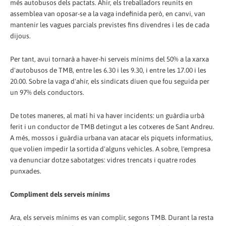
més autobusos dels pactats. Ahir, els treballadors reunits en
assemblea van oposar-se a la vaga indefinida però, en canvi, van
mantenir les vagues parcials previstes fins divendres i les de cada
dijous.
Per tant, avui tornarà a haver-hi serveis mínims del 50% a la xarxa
d'autobusos de TMB, entre les 6.30 i les 9.30, i entre les 17.00 i les
20.00. Sobre la vaga d'ahir, els sindicats diuen que fou seguida per
un 97% dels conductors.
De totes maneres, al matí hi va haver incidents: un guàrdia urbà
ferit i un conductor de TMB detingut a les cotxeres de Sant Andreu.
A més, mossos i guàrdia urbana van atacar els piquets informatius,
que volien impedir la sortida d'alguns vehicles. A sobre, l'empresa
va denunciar dotze sabotatges: vidres trencats i quatre rodes
punxades.
Compliment dels serveis mínims
Ara, els serveis mínims es van complir, segons TMB. Durant la resta