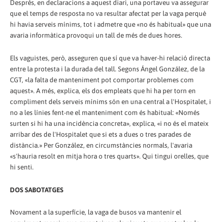
Després, en declaracions a aquest diari, una portaveu va assegurar
que el temps de resposta no va resultar afectat per la vaga perquè
hi havia serveis mínims, tot i admetre que «no és habitual» que una
avaria informàtica provoqui un tall de més de dues hores.
Els vaguistes, però, asseguren que sí que va haver-hi relació directa
entre la protesta i la durada del tall. Segons Ángel González, de la
CGT, «la falta de manteniment pot comportar problemes com
aquest». A més, explica, els dos empleats que hi ha per torn en
compliment dels serveis mínims són en una central a l'Hospitalet, i
no a les línies fent-ne el manteniment com és habitual: «Només
surten si hi ha una incidència concreta», explica, «i no és el mateix
arribar des de l'Hospitalet que si ets a dues o tres parades de
distància.» Per González, en circumstàncies normals, l'avaria
«s'hauria resolt en mitja hora o tres quarts». Qui tingui orelles, que
hi senti.
DOS SABOTATGES
Novament a la superfície, la vaga de busos va mantenir el