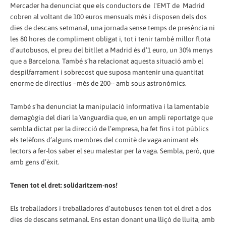
Mercader ha denunciat que els conductors de l'EMT de Madrid
cobren al voltant de 100 euros mensuals més i disposen dels dos
dies de descans setmanal, una jornada sense temps de presència ni
les 80 hores de compliment obligat i, tot i tenir també millor flota
d’autobusos, el preu del bitllet a Madrid és d’1 euro, un 30% menys
que a Barcelona. També s’ha relacionat aquesta situació amb el
despilfarrament i sobrecost que suposa mantenir una quantitat
enorme de directius –més de 200-- amb sous astronòmics.
També s’ha denunciat la manipulació informativa i la lamentable
demagògia del diari la Vanguardia que, en un ampli reportatge que
sembla dictat per la direcció de l’empresa, ha fet fins i tot públics
els telèfons d’alguns membres del comitè de vaga animant els
lectors a fer-los saber el seu malestar per la vaga. Sembla, però, que
amb gens d’èxit.
Tenen tot el dret: solidaritzem-nos!
Els treballadors i treballadores d’autobusos tenen tot el dret a dos
dies de descans setmanal. Ens estan donant una lliçó de lluita, amb