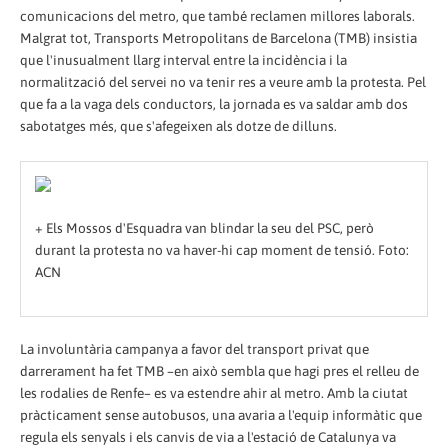
comunicacions del metro, que també reclamen millores laborals.
Malgrat tot, Transports Metropolitans de Barcelona (TMB) insistia
que l'inusualment llarg interval entre la incidència i la
normalització del servei no va tenir res a veure amb la protesta. Pel
que fa a la vaga dels conductors, la jornada es va saldar amb dos
sabotatges més, que s'afegeixen als dotze de dilluns.
+ Els Mossos d'Esquadra van blindar la seu del PSC, però
durant la protesta no va haver-hi cap moment de tensió. Foto:
ACN
La involuntària campanya a favor del transport privat que
darrerament ha fet TMB –en això sembla que hagi pres el relleu de
les rodalies de Renfe– es va estendre ahir al metro. Amb la ciutat
pràcticament sense autobusos, una avaria a l'equip informàtic que
regula els senyals i els canvis de via a l'estació de Catalunya va