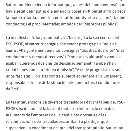
Saturnino Mercader ha informat que, a més del company Jové que
havia estat detingut el dia anterior i posat en llibertat amb càrrecs
la mateixa tarda, també han estat imputats el seu germà, també
conductor, i el propi Mercader, ambdós per “desordres públics”.
La manifestació, força combativa, s’ha dirigit a la seu central del
PSC-PSOE, al carrer Nicaragua, fortament protegit pels “nois de
Saura”. Allà, juntament amb les consignes “dos dies, dos, dies”,“más
conductores y menos directivos” i “con esta explotación vamos a
acabar, queremos dos días de descanso semanal”, també s’han
cridat lemes com ara “Hereu dimissió”, “Vais de progresistas y sois
unos fascistas”... dirigits contra el partit governant a l’ajuntament,
responsable directe de la situació dels conductors i conductores
de TMB.
En les intervencions de diversos treballadors davant la seu del PSC-
PSOE s’ha denunciat la falsetat tant de la informació com dels
arguments de l’empresa i de l’alcaldia per oposar-se a les
reivindicacions dels treballadors, arribant a plantejar que
suposarien un encariment del preu del transport públic. Saturnino