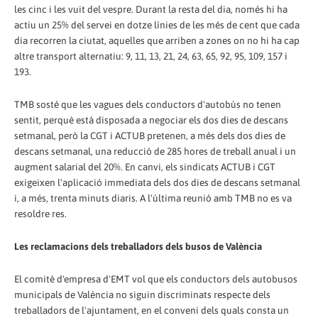
les cinc i les vuit del vespre. Durant la resta del dia, només hi ha
actiu un 25% del servei en dotze línies de les més de cent que cada
dia recorren la ciutat, aquelles que arriben a zones on no hi ha cap
altre transport alternatiu: 9, 11, 13, 21, 24, 63, 65, 92, 95, 109, 157 i
193.
TMB sosté que les vagues dels conductors d'autobús no tenen
sentit, perquè està disposada a negociar els dos dies de descans
setmanal, però la CGT i ACTUB pretenen, a més dels dos dies de
descans setmanal, una reducció de 285 hores de treball anual i un
augment salarial del 20%. En canvi, els sindicats ACTUB i CGT
exigeixen l'aplicació immediata dels dos dies de descans setmanal
i, a més, trenta minuts diaris. A l'última reunió amb TMB no es va
resoldre res.
Les reclamacions dels treballadors dels busos de València
El comitè d'empresa d'EMT vol que els conductors dels autobusos
municipals de València no siguin discriminats respecte dels
treballadors de l'ajuntament, en el conveni dels quals consta un