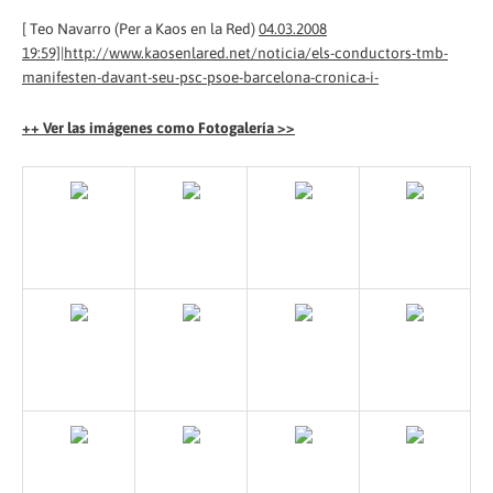
[ Teo Navarro (Per a Kaos en la Red)
04.03.2008
19:59]|http://www.kaosenlared.net/noticia/els-conductors-tmb-
manifesten-davant-seu-psc-psoe-barcelona-cronica-i-
++ Ver las imágenes como Fotogalería >>