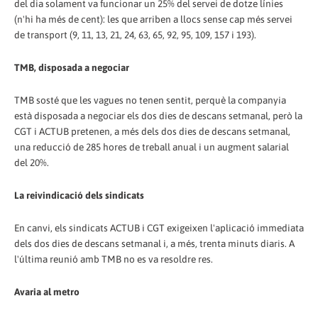
del dia solament va funcionar un 25% del servei de dotze línies
(n'hi ha més de cent): les que arriben a llocs sense cap més servei
de transport (9, 11, 13, 21, 24, 63, 65, 92, 95, 109, 157 i 193).
TMB, disposada a negociar
TMB sosté que les vagues no tenen sentit, perquè la companyia
està disposada a negociar els dos dies de descans setmanal, però la
CGT i ACTUB pretenen, a més dels dos dies de descans setmanal,
una reducció de 285 hores de treball anual i un augment salarial
del 20%.
La reivindicació dels sindicats
En canvi, els sindicats ACTUB i CGT exigeixen l'aplicació immediata
dels dos dies de descans setmanal i, a més, trenta minuts diaris. A
l'última reunió amb TMB no es va resoldre res.
Avaria al metro