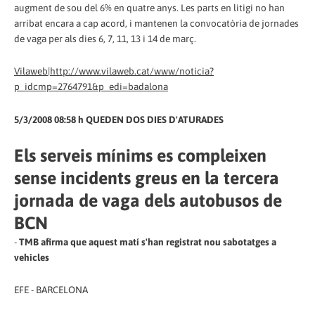
augment de sou del 6% en quatre anys. Les parts en litigi no han
arribat encara a cap acord, i mantenen la convocatòria de jornades
de vaga per als dies 6, 7, 11, 13 i 14 de març.
Vilaweb|http://www.vilaweb.cat/www/noticia?
p_idcmp=2764791&p_edi=badalona
5/3/2008 08:58 h QUEDEN DOS DIES D'ATURADES
Els serveis mínims es compleixen
sense incidents greus en la tercera
jornada de vaga dels autobusos de
BCN
-
TMB afirma que aquest matí s'han registrat nou sabotatges a
vehicles
EFE - BARCELONA