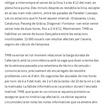
obligar a interrompre el servei de la línia 3 a les 8.12 del matí, en
plena hora punta. Deu minuts després es restablia la línia, excepte
en el seu tram més cèntric, entre les parades de Paral·lel i Lesseps.
Les sis estacions que hi ha en aquest interval –Drassanes, Liceu,
Catalunya, Passeig de Gràcia, Diagonal i Fontana– van estar sense
servei més de dues hores, fins a 2/4 d'11. Mentrestant, TMB va
habilitar un servei de busos llançadora entre les estacions
inutilitzades. 15.000 usuaris van resultar afectats per l'avaria,
segons els càlculs de l'empresa.
TMB va evitar en tot moment relacionar la llarga durada de
l'afectació amb la coincidència amb la vaga que duen a terme des
de la setmana passada una setantena de tècnics de senyals i
comunicacions, precisament els encarregats de resoldre
problemes com el d'ahir. Els vaguistes fan aturades de tres hores
per torn: de 6 a 9 del matí, de 2 a 5 de la tarda i de 10 de la nit a 1 de
la matinada. La fallida informàtica es va produir durant l'aturada
matinal. TMB, que quan es va convocar aquesta protesta va
assegurar que no tindria cap afectació, va obviar aquesta
circumstància en totes les notes informatives que va emetre ahir.