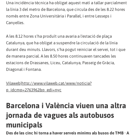
Una incidència tècnica ha obligat aquest matí a tallar parcialment
la línia 3 del metro de Barcelona, que circula des de les 8.22 hores
només entre Zona Universitària i Paral·lel, i entre Lesseps i
Canyelles.
A les 8.12 hores s'ha produït una avaria a l'estació de plaça
Catalunya, que ha obligat a suspendre la circulació de la línia
durant deu minuts. Llavors, s'ha pogut reiniciar el servei, tot i que
de manera parcial. A les 8.50 hores continuaven tancades les
estacions de Drassanes, Liceu, Catalunya, Passeig de Gràcia,
Diagonal i Fontana.
Vilaweb|http://www.vilaweb.cat/www/noticia?
p_idcmp=2763962&p_edi=nyc
Barcelona i València viuen una altra
jornada de vagues als autobusos
municipals
Des de les cinc hi torna a haver serveis mínims als busos de TMB · A