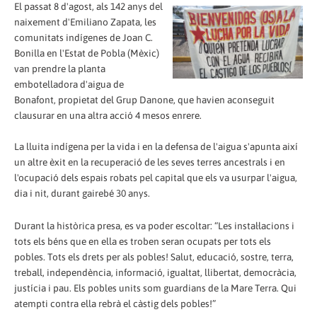
El passat 8 d'agost, als 142 anys del
naixement d'Emiliano Zapata, les
comunitats indígenes de Joan C.
Bonilla en l'Estat de Pobla (Mèxic)
van prendre la planta
embotelladora d'aigua de
Bonafont, propietat del Grup Danone, que havien aconseguit
clausurar en una altra acció 4 mesos enrere.
La lluita indígena per la vida i en la defensa de l'aigua s'apunta així
un altre èxit en la recuperació de les seves terres ancestrals i en
l'ocupació dels espais robats pel capital que els va usurpar l'aigua,
dia i nit, durant gairebé 30 anys.
Durant la històrica presa, es va poder escoltar: “Les instal·lacions i
tots els béns que en ella es troben seran ocupats per tots els
pobles. Tots els drets per als pobles! Salut, educació, sostre, terra,
treball, independència, informació, igualtat, llibertat, democràcia,
justícia i pau. Els pobles units som guardians de la Mare Terra. Qui
atempti contra ella rebrà el càstig dels pobles!”