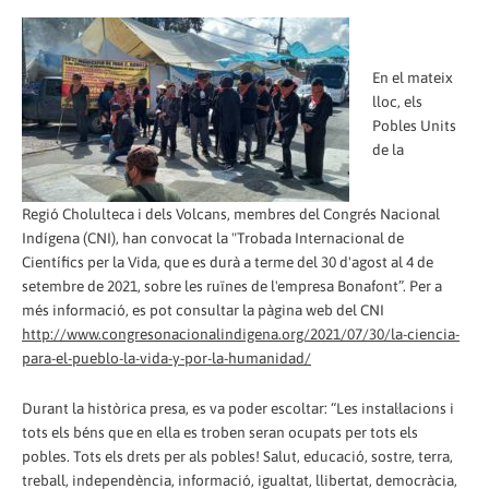
En el mateix
lloc, els
Pobles Units
de la
Regió Cholulteca i dels Volcans, membres del Congrés Nacional
Indígena (CNI), han convocat la "Trobada Internacional de
Científics per la Vida, que es durà a terme del 30 d'agost al 4 de
setembre de 2021, sobre les ruïnes de l'empresa Bonafont”. Per a
més informació, es pot consultar la pàgina web del CNI
http://www.congresonacionalindigena.org/2021/07/30/la-ciencia-
para-el-pueblo-la-vida-y-por-la-humanidad/
Durant la històrica presa, es va poder escoltar: “Les instal·lacions i
tots els béns que en ella es troben seran ocupats per tots els
pobles. Tots els drets per als pobles! Salut, educació, sostre, terra,
treball, independència, informació, igualtat, llibertat, democràcia,