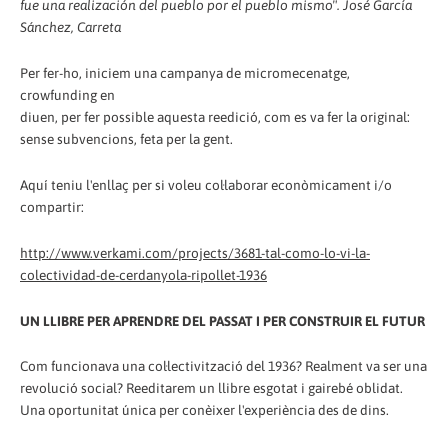
fue una realización del pueblo por el pueblo mismo". José García
Sánchez, Carreta
Per fer-ho, iniciem una campanya de micromecenatge,
crowfunding en
diuen, per fer possible aquesta reedició, com es va fer la original:
sense subvencions, feta per la gent.
Aquí teniu l'enllaç per si voleu col·laborar econòmicament i/o
compartir:
http://www.verkami.com/projects/3681-tal-como-lo-vi-la-
colectividad-de-cerdanyola-ripollet-1936
UN LLIBRE PER APRENDRE DEL PASSAT I PER CONSTRUIR EL FUTUR
Com funcionava una col·lectivització del 1936? Realment va ser una
revolució social? Reeditarem un llibre esgotat i gairebé oblidat.
Una oportunitat única per conèixer l'experiència des de dins.