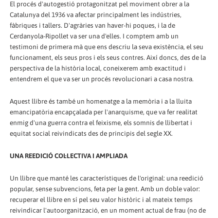
El procés d'autogestió protagonitzat pel moviment obrer a la
Catalunya del 1936 va afectar principalment les indústries,
fàbriques i tallers. D'agràries van haver-hi poques, i la de
Cerdanyola-Ripollet va ser una d'elles. I comptem amb un
testimoni de primera mà que ens descriu la seva existència, el seu
funcionament, els seus pros i els seus contres. Així doncs, des de la
perspectiva de la història local, coneixerem amb exactitud i
entendrem el que va ser un procés revolucionari a casa nostra.
Aquest llibre és també un homenatge a la memòria i a la lluita
emancipatòria encapçalada per l'anarquisme, que va fer realitat
enmig d'una guerra contra el feixisme, els somnis de llibertat i
equitat social reivindicats des de principis del segle XX.
UNA REEDICIÓ COL·LECTIVA I AMPLIADA
Un llibre que manté les característiques de l'original: una reedició
popular, sense subvencions, feta per la gent. Amb un doble valor:
recuperar el llibre en sí pel seu valor històric i al mateix temps
reivindicar l'autoorganització, en un moment actual de frau (no de