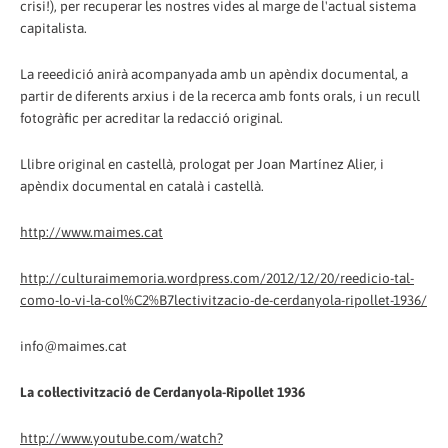
crisi!), per recuperar les nostres vides al marge de l'actual sistema
capitalista.
La reeedició anirà acompanyada amb un apèndix documental, a
partir de diferents arxius i de la recerca amb fonts orals, i un recull
fotogràfic per acreditar la redacció original.
Llibre original en castellà, prologat per Joan Martínez Alier, i
apèndix documental en català i castellà.
http://www.maimes.cat
http://culturaimemoria.wordpress.com/2012/12/20/reedicio-tal-
como-lo-vi-la-col%C2%B7lectivitzacio-de-cerdanyola-ripollet-1936/
info@maimes.cat
La col·lectivització de Cerdanyola-Ripollet 1936
http://www.youtube.com/watch?