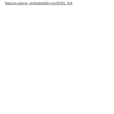
feature=player_embedded&v=ko5E1R1_SS4