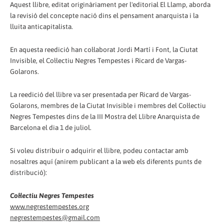
Aquest llibre, editat originàriament per l'editorial El Llamp, aborda
la revisió del concepte nació dins el pensament anarquista i la
lluita anticapitalista.
En aquesta reedició han col·laborat Jordi Martí i Font, la Ciutat
Invisible, el Col·lectiu Negres Tempestes i Ricard de Vargas-
Golarons.
La reedició del llibre va ser presentada per Ricard de Vargas-
Golarons, membres de la Ciutat Invisible i membres del Col·lectiu
Negres Tempestes dins de la III Mostra del Llibre Anarquista de
Barcelona el dia 1 de juliol.
Si voleu distribuir o adquirir el llibre, podeu contactar amb
nosaltres aquí (anirem publicant a la web els diferents punts de
distribució):
Col·lectiu Negres Tempestes
www.negrestempestes.org
negrestempestes@gmail.com