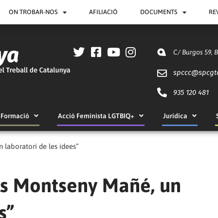
ON TROBAR-NOS
AFILIACIÓ
DOCUMENTS
RE
C/ Burgos 59, 
spccc@
spcgt
935 120 481
Formació
Acció Feminista LGTBIQ+
Jurídica
 laboratori de les idees”
Els Montseny Mañé, un
s”