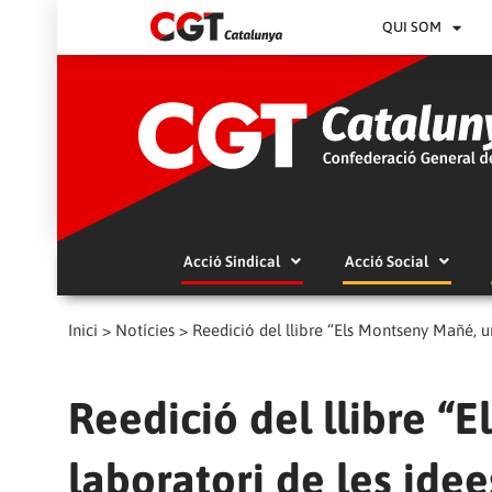
QUI SOM
Acció Sindical
Acció Social
Inici
>
Notícies
>
Reedició del llibre “Els Montseny Mañé, un
Reedició del llibre “
laboratori de les idee