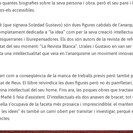
quantes biografies sobre la seva persona i obra, però el seu pare i 
s-els accessibles.
é (que signava Soledad Gustavo) són dues figures cabdals de l’anarq
completament dedicada a “la idea” com per la seva creació intel·lectu
squerranes i lliurepensadores. Els dos són autors de la revista de re
itat del seu moment: “La Revista Blanca”. Urales i Gustavo en van ser 
ota una intel·lectualitat que veia en l’anarquisme un moviment innovad
 part com a conseqüència de la manca de treballs previs però també p
tat de Reus. El llibre reivindica les dues figures però no és pamfletari
ina intel·lectual del seu home. Fins ara, les poques obres que tractav
Mañé li feia d’assistent. D’intel·lectuals els dos anaven de bracet, tot 
 ella s’ocupava de la faceta més prosaica i imprescindible: el mante
les idees” és també un camí obert per transitar i investigar, perquè 
ectes.