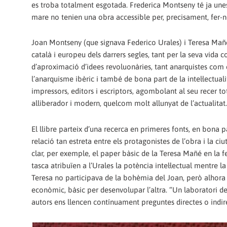
es troba totalment esgotada. Frederica Montseny té ja unes 
mare no tenien una obra accessible per, precisament, fer-no
Joan Montseny (que signava Federico Urales) i Teresa Mañ
català i europeu dels darrers segles, tant per la seva vida 
d’aproximació d’idees revoluonàries, tant anarquistes com e
l’anarquisme ibèric i també de bona part de la intel·lectual
impressors, editors i escriptors, agombolant al seu recer t
alliberador i modern, quelcom molt allunyat de l’actualitat.
El llibre parteix d’una recerca en primeres fonts, en bona
relació tan estreta entre els protagonistes de l’obra i la ciu
clar, per exemple, el paper bàsic de la Teresa Mañé en la fe
tasca atribuïen a l’Urales la potència intel·lectual mentre la 
Teresa no participava de la bohèmia del Joan, però alhora
econòmic, bàsic per desenvolupar l’altra. “Un laboratori de 
autors ens llencen contínuament preguntes directes o indir