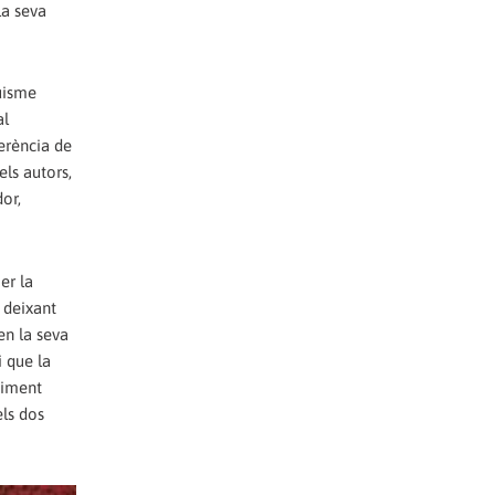
la seva
uisme
al
ferència de
els autors,
or,
er la
, deixant
en la seva
i que la
niment
els dos