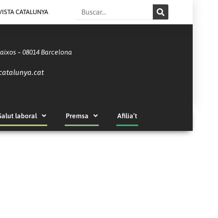
Search
VISTA CATALUNYA
Baixos – 08014 Barcelona
catalunya.cat
Salut laboral
Premsa
Afilia’t