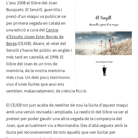
L’any 2008 el llibre del Joan
Busquets:
El Senzill, guerrilla i
presó d’un maqui
va publicar-se
per primera vegada en català en
una edició a cura del
Centre
d’Estudis Josep Ester Borràs de
Berga
(CEJEB). Abans, el relat del
Senzill s’havia fet públic en anglès i
més tard en castellà, el 1998. El
llibre del Joan és un tros de
memòria, de la nostra memòria
més crua. Un dels pocs testimonis
vius d’unes lluites que avui ens
semblen, malauradament, de ciència ficció.
El CEJEB tot just acaba de reeditar de nou la lluita d’aquest maqui
amb una versió revisada i ampliada. La reedició del llibre va ser el
pretext per poder gaudir una altra vegada de la companyia del
Joan, que actualment viu a Normandia. Des d’allà segueix amb la
lluita pel reconeixement de tots aquells que van lluitar per