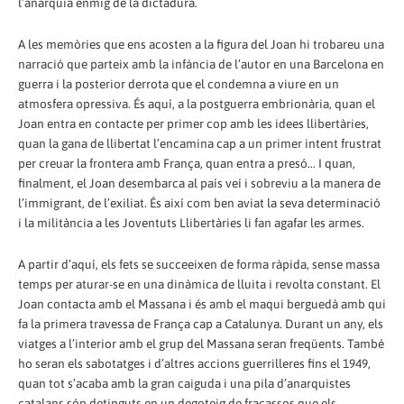
l’anarquia enmig de la dictadura.
A les memòries que ens acosten a la figura del Joan hi trobareu una
narració que parteix amb la infància de l’autor en una Barcelona en
guerra i la posterior derrota que el condemna a viure en un
atmosfera opressiva. És aquí, a la postguerra embrionària, quan el
Joan entra en contacte per primer cop amb les idees llibertàries,
quan la gana de llibertat l’encamina cap a un primer intent frustrat
per creuar la frontera amb França, quan entra a presó... I quan,
finalment, el Joan desembarca al país veí i sobreviu a la manera de
l’immigrant, de l’exiliat. És així com ben aviat la seva determinació
i la militància a les Joventuts Llibertàries li fan agafar les armes.
A partir d’aquí, els fets se succeeixen de forma ràpida, sense massa
temps per aturar-se en una dinàmica de lluita i revolta constant. El
Joan contacta amb el Massana i és amb el maqui berguedà amb qui
fa la primera travessa de França cap a Catalunya. Durant un any, els
viatges a l’interior amb el grup del Massana seran freqüents. També
ho seran els sabotatges i d’altres accions guerrilleres fins el 1949,
quan tot s’acaba amb la gran caiguda i una pila d’anarquistes
catalans són detinguts en un degoteig de fracassos que els