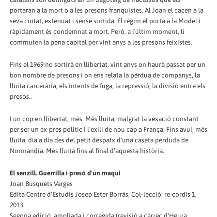
portaran a la mort o a les presons franquistes. Al Joan el cacen a la
seva ciutat, extenuat i sense sortida. El règim el porta a la Model i
ràpidament és condemnat a mort. Però, a l´últim moment, li
commuten la pena capital per vint anys a les presons feixistes.
Fins el 1969 no sortirà en llibertat, vint anys on haurà passat per un
bon nombre de presons i on ens relata la pèrdua de companys, la
lluita carcerària, els intents de fuga, la repressió, la divisió entre els
presos..
I un cop en llibertat, més. Més lluita, malgrat la vexació constant
per ser un ex-pres polític i l’exili de nou cap a França. Fins avui, més
lluita, dia a dia des del petit despatx d'una caseta perduda de
Normandia. Més lluita fins al final d’aquesta història.
El senzill. Guerrilla i presó d'un maqui
Joan Busquets Verges
Edita Centre d'Estudis Josep Ester Borràs, Col•lecció: re-cordis 1,
2013.
Segona edició, ampliada i corregida (revisió a càrrec d'Heura