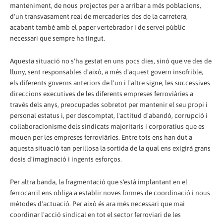
manteniment, de nous projectes per a arribar a més poblacions,
d'un transvasament real de mercaderies des de la carretera,
acabant també amb el paper vertebrador i de servei públic
necessari que sempre ha tingut.
Aquesta situació no s'ha gestat en uns pocs dies, sinó que ve des de
lluny, sent responsables d'això, a més d'aquest govern insofrible,
els diferents governs anteriors de l'un i l'altre signe, les successives
direccions executives de les diferents empreses ferroviàries a
través dels anys, preocupades sobretot per mantenir el seu propi i
personal estatus i, per descomptat, l'actitud d'abandó, corrupció i
col·laboracionisme dels sindicats majoritaris i corporatius que es
mouen per les empreses ferroviàries. Entre tots ens han dut a
aquesta situació tan perillosa la sortida de la qual ens exigirà grans
dosis d'imaginació i ingents esforços.
Per altra banda, la fragmentació que s'està implantant en el
ferrocarril ens obliga a establir noves formes de coordinació i nous
mètodes d'actuació. Per això és ara més necessari que mai
coordinar l'acció sindical en tot el sector ferroviari de les