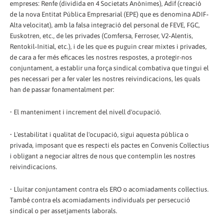
empreses: Renfe (dividida en 4 Societats Anònimes), Adif (creació
de la nova Entitat Pública Empresarial (EPE) que es denomina ADIF‐
Alta velocitat), amb la falsa integració del personal de FEVE, FGC,
Euskotren, etc., de les privades (Comfersa, Ferroser, V2‐Alentis,
Rentokil‐Initial, etc.), i de les que es puguin crear mixtes i privades,
de cara a fer més eficaces les nostres respostes, a protegir-nos
conjuntament, a establir una força sindical combativa que tingui el
pes necessari per a fer valer les nostres reivindicacions, les quals
han de passar fonamentalment per:
• El manteniment i increment del nivell d'ocupació.
• L'estabilitat i qualitat de l'ocupació, sigui aquesta pública o
privada, imposant que es respecti els pactes en Convenis Col·lectius
i obligant a negociar altres de nous que contemplin les nostres
reivindicacions.
• Lluitar conjuntament contra els ERO o acomiadaments col·lectius.
També contra els acomiadaments individuals per persecució
sindical o per assetjaments laborals.