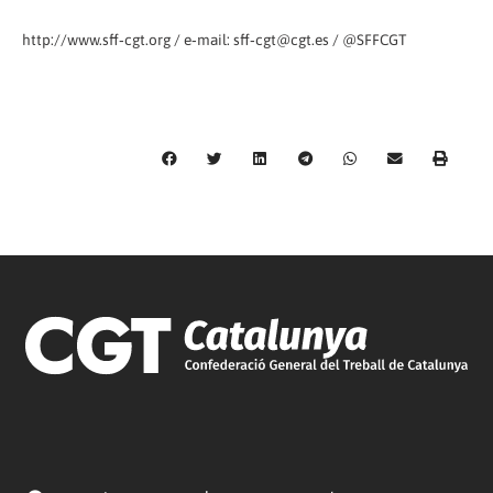
http://www.sff‐cgt.org / e‐mail: sff‐cgt@cgt.es / @SFFCGT