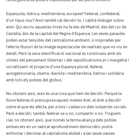
Espanyola, ibèrica, mediterrània, europea? Federal, confederal,
d'un tipus nou? Això també cal decidir-lo, i caldrà dialogar sobre
això. Qui escriu aquestes línies ho fa des de Madrid, des del cor de
Castella, des de la capital del Regne d'Espanya. Les seves paraules
poden estar tenyides del centralisme ambient, o inspirades per
l'efecte il·lusori de la imatge espectacular de realitats que no viu en
detall. Però la seva identificació nacional es construeix amb els
vímets del pensament llibertari i del republicanisme pi-i-margallià i
socialitzant: el projecte d'una Espanya plural, federal,
autogestionaria, oberta, iberista i mediterrània, llatina i solidària
amb tots els pobles del globus.
No obstant això, això és una cosa que hem de decidir. Perquè la
lliure federació pressuposa aquest mateix dret, el dret a decidir
sobre el que els afecta, per a tots i cadascun dels subjectes socials.
Però a decidir, també, federar-se o no, compartir o no. Tinguem
clar, no obstant això, que només la ferma aliança dels pobles
embarcats en un radical aprofundiment democràtic podrà
enfrontar i derrotar al capitalisme global i a les seves xarxes