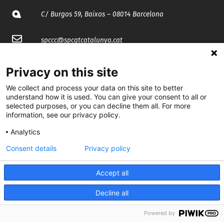
C/ Burgos 59, Baixos – 08014 Barcelona
spccc@
spcgtcatalunya.cat
935 120 481
Privacy on this site
We collect and process your data on this site to better
@CGTCatalunya
understand how it is used. You can give your consent to all or
selected purposes, or you can decline them all. For more
cgtcatalunya
information, see our privacy policy.
Analytics
CGTCatalunya
Consent details
Privacy policy
cgtcatalunya
Accept all
Decline all
Desenvolupat per
Powered by