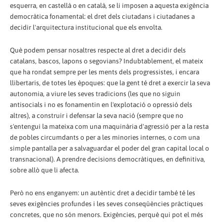
esquerra, en castellà o en català, se li imposen a aquesta exigència
democràtica fonamental: el dret dels ciutadans i ciutadanes a
decidir l'arquitectura institucional que els envolta.
Què podem pensar nosaltres respecte al dret a decidir dels
catalans, bascos, lapons o segovians? Indubtablement, el mateix
que ha rondat sempre per les ments dels progressistes, i encara
llibertaris, de totes les èpoques: que la gent té dret a exercir la seva
autonomia, a viure les seves tradicions (les que no siguin
antisocials i no es fonamentin en l'explotació o opressió dels
altres), a construir i defensar la seva nació (sempre que no
s'entengui la mateixa com una maquinària d'agressió per a la resta
de pobles circumdants o per a les minories internes, o com una
simple pantalla per a salvaguardar el poder del gran capital local o
transnacional). A prendre decisions democràtiques, en definitiva,
sobre allò que li afecta.
Però no ens enganyem: un autèntic dret a decidir també té les
seves exigències profundes i les seves conseqüències pràctiques
concretes, que no són menors. Exigències, perquè qui pot el més