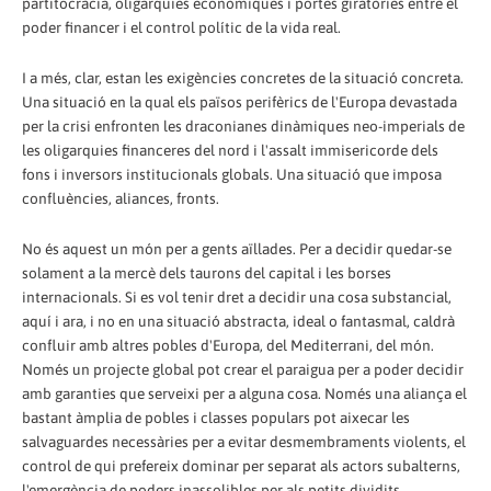
partitocràcia, oligarquies econòmiques i portes giratòries entre el
poder financer i el control polític de la vida real.
I a més, clar, estan les exigències concretes de la situació concreta.
Una situació en la qual els països perifèrics de l'Europa devastada
per la crisi enfronten les draconianes dinàmiques neo-imperials de
les oligarquies financeres del nord i l'assalt immisericorde dels
fons i inversors institucionals globals. Una situació que imposa
confluències, aliances, fronts.
No és aquest un món per a gents aïllades. Per a decidir quedar-se
solament a la mercè dels taurons del capital i les borses
internacionals. Si es vol tenir dret a decidir una cosa substancial,
aquí i ara, i no en una situació abstracta, ideal o fantasmal, caldrà
confluir amb altres pobles d'Europa, del Mediterrani, del món.
Només un projecte global pot crear el paraigua per a poder decidir
amb garanties que serveixi per a alguna cosa. Només una aliança el
bastant àmplia de pobles i classes populars pot aixecar les
salvaguardes necessàries per a evitar desmembraments violents, el
control de qui prefereix dominar per separat als actors subalterns,
l'emergència de poders inassolibles per als petits dividits.