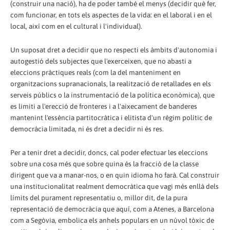
(construir una nació), ha de poder també el menys (decidir què fer,
com funcionar, en tots els aspectes de la vida: en el laboral i en el
local, així com en el cultural i l'individual).
Un suposat dret a decidir que no respecti els àmbits d'autonomia i
autogestió dels subjectes que l'exerceixen, que no abasti a
eleccions pràctiques reals (com la del manteniment en
organitzacions supranacionals, la realització de retallades en els
serveis públics o la instrumentació de la política econòmica), que
es limiti a l'erecció de fronteres i a l'aixecament de banderes
mantenint l'essència partitocràtica i elitista d'un règim polític de
democràcia limitada, ni és dret a decidir ni és res.
Per a tenir dret a decidir, doncs, cal poder efectuar les eleccions
sobre una cosa més que sobre quina és la fracció de la classe
dirigent que va a manar-nos, o en quin idioma ho farà. Cal construir
una institucionalitat realment democràtica que vagi més enllà dels
límits del purament representatiu o, millor dit, de la pura
representació de democràcia que aquí, com a Atenes, a Barcelona
com a Segòvia, embolica els anhels populars en un núvol tòxic de