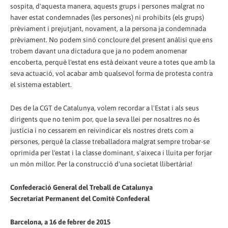
sospita, d'aquesta manera, aquests grups i persones malgrat no
haver estat condemnades (les persones) ni prohibits (els grups)
prèviament i prejutjant, novament, a la persona ja condemnada
prèviament. No podem sinó concloure del present anàlisi que ens
trobem davant una dictadura que ja no podem anomenar
encoberta, perquè l'estat ens està deixant veure a totes que amb la
seva actuació, vol acabar amb qualsevol forma de protesta contra
el sistema establert.
Des de la CGT de Catalunya, volem recordar a l'Estat i als seus
dirigents que no tenim por, que la seva llei per nosaltres no és
justícia i no cessarem en reivindicar els nostres drets com a
persones, perquè la classe treballadora malgrat sempre trobar-se
oprimida per l'estat i la classe dominant, s'aixeca i lluita per forjar
un món millor. Per la construcció d'una societat llibertària!
Confederació General del Treball de Catalunya
Secretariat Permanent del Comitè Confederal
Barcelona, a 16 de febrer de 2015