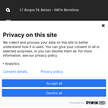
C/ Burgos 59, Baixos – 08014 Barcelona
spccc@
spcgtcatalunya.cat
935 120 481
Privacy on this site
We collect and process your data on this site to better
understand how it is used. You can give your consent to all or
@CGTCatalunya
selected purposes, or you can decline them all. For more
information, see our privacy policy.
cgtcatalunya
Analytics
CGTCatalunya
Consent details
Privacy policy
cgtcatalunya
Accept all
Decline all
Desenvolupat per
Powered by