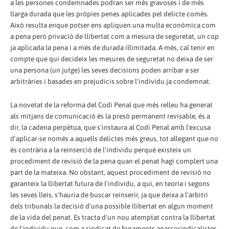
a les persones condemnades podran ser més gravoses i de més
llarga durada que les pròpies penes aplicades pel delicte comès.
Això resulta enque potser ens apliquen una multa econòmica com
a pena però privació de llibertat com a mesura de seguretat, un cop
ja aplicada la pena i a més de durada il·limitada. A més, cal tenir en
compte que qui decideix les mesures de seguretat no deixa de ser
una persona (un jutge) les seves decisions poden arribar a ser
arbitràries i basades en prejudicis sobre l'individu ja condemnat.
La novetat de la reforma del Codi Penal que més relleu ha generat
als mitjans de comunicació és la presó permanent revisable, és a
dir, la cadena perpètua, que s'instaura al Codi Penal amb l'excusa
d'aplicar-se només a aquells delictes més greus, tot al·legant que no
és contrària a la reinserció de l'individu perquè existeix un
procediment de revisió de la pena quan el penat hagi complert una
part de la mateixa. No obstant, aquest procediment de revisió no
garanteix la llibertat futura de l'individu, a qui, en teoria i segons
les seves lleis, s'hauria de buscar reinserir, ja que deixa a l'arbitri
dels tribunals la decisió d'una possible llibertat en algun moment
de la vida del penat. Es tracta d'un nou atemptat contra la llibertat
de l'individu que, com a sindicat de fonaments anarcosindicalistes,