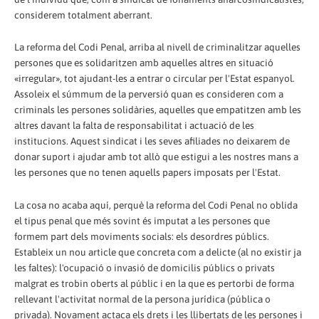
considerem totalment aberrant.
La reforma del Codi Penal, arriba al nivell de criminalitzar aquelles
persones que es solidaritzen amb aquelles altres en situació
«irregular», tot ajudant-les a entrar o circular per l'Estat espanyol.
Assoleix el súmmum de la perversió quan es consideren com a
criminals les persones solidàries, aquelles que empatitzen amb les
altres davant la falta de responsabilitat i actuació de les
institucions. Aquest sindicat i les seves afiliades no deixarem de
donar suport i ajudar amb tot allò que estigui a les nostres mans a
les persones que no tenen aquells papers imposats per l'Estat.
La cosa no acaba aquí, perquè la reforma del Codi Penal no oblida
el tipus penal que més sovint és imputat a les persones que
formem part dels moviments socials: els desordres públics.
Estableix un nou article que concreta com a delicte (al no existir ja
les faltes): l'ocupació o invasió de domicilis públics o privats
malgrat es trobin oberts al públic i en la que es pertorbi de forma
rellevant l'activitat normal de la persona jurídica (pública o
privada). Novament actaca els drets i les llibertats de les persones i