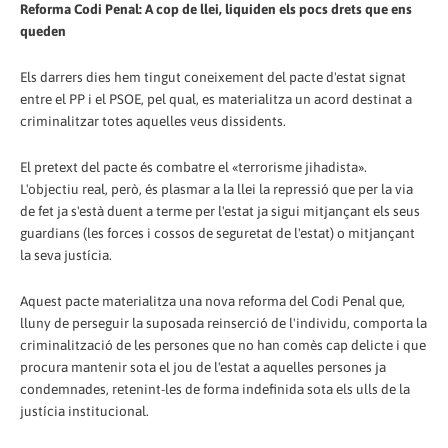
Reforma Codi Penal: A cop de llei, liquiden els pocs drets que ens
queden
Els darrers dies hem tingut coneixement del pacte d'estat signat
entre el PP i el PSOE, pel qual, es materialitza un acord destinat a
criminalitzar totes aquelles veus dissidents.
El pretext del pacte és combatre el «terrorisme jihadista».
L'objectiu real, però, és plasmar a la llei la repressió que per la via
de fet ja s'està duent a terme per l'estat ja sigui mitjançant els seus
guardians (les forces i cossos de seguretat de l'estat) o mitjançant
la seva justícia.
Aquest pacte materialitza una nova reforma del Codi Penal que,
lluny de perseguir la suposada reinserció de l'individu, comporta la
criminalització de les persones que no han comès cap delicte i que
procura mantenir sota el jou de l'estat a aquelles persones ja
condemnades, retenint-les de forma indefinida sota els ulls de la
justícia institucional.