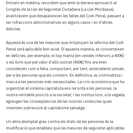
Entrant en matèria, recordem que amb la darrera aprovació al
Congrés de la Llei de Seguretat Ciutadana (La Llei Mordassa),
analitzàvem que desapareixien les faltes del Codi Penal, passant a
ser infraccions administratives en alguns casos i en d'altres,
delictes.
Aquesta és una de les mesures que mitjançant la reforma del Codi
Penal serà aplicable ben aviat. D'aquesta manera, es converteixen
en delictes, per exemple, el top manta (en vendes inferiors a 400€)
o els furts que pel valor d'allò sostret (400€) fins ara eren
considerats com a falta, comportant, per tant, antecedents penals
per a les persones que els cometin. En definitiva, es criminalitza i
marca a les persones més necessitades. La crisi econòmica que ha
organitzat el sistema capitalista ens recorda a les persones, la
nostra veritable posició a la societat; i les institucions, a la vegada,
agreugen les conseqüències de les nostres conductes quan
intentem sobreviure al capitalisme salvatge.
Un altre atemptat greu contra els drets de les persones és la
modificació que estableix que les mesures de seguretat aplicables