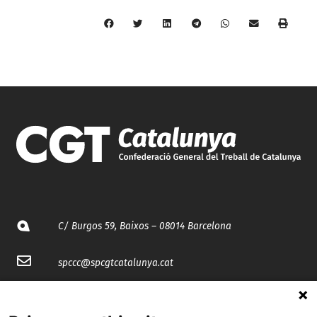
C/ Burgos 59, Baixos – 08014 Barcelona
spccc@
spcgtcatalunya.cat
935 120 481