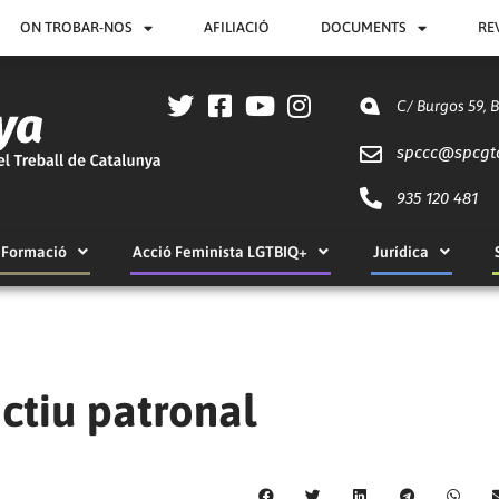
ON TROBAR-NOS
AFILIACIÓ
DOCUMENTS
RE
C/ Burgos 59, 
spccc@
spcgt
935 120 481
Formació
Acció Feminista LGTBIQ+
Jurídica
ctiu patronal