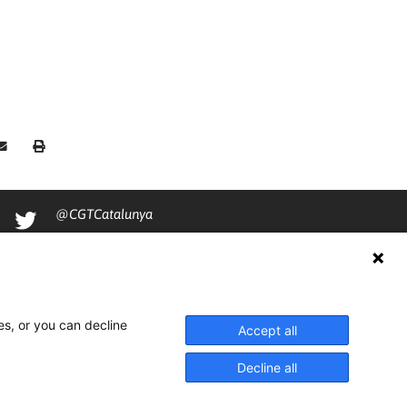
@CGTCatalunya
cgtcatalunya
CGTCatalunya
cgtcatalunya
es, or you can decline
Accept all
Decline all