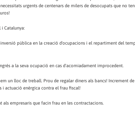
les necessitats urgents de centenars de milers de desocupats que no te
uros!
 i Catalunya:
la inversió pública en la creació d'ocupacions i el repartiment del tem
reingrés a la seva ocupació en cas d'acomiadament improcedent.
uem un lloc de treball. Prou de regalar diners als bancs! Increment de
ls i actuació enèrgica contra el frau fiscal!
t als empresaris que facin frau en les contractacions.