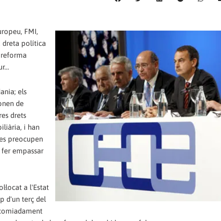
uropeu, FMI,
 dreta política
a reforma
ur…
ania; els
nonen de
res drets
liària, i han
a es preocupen
n fer empassar
·locat a l'Estat
 d'un terç del
'acomiadament