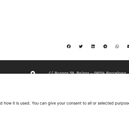
C/ Burgos 59, Baixos – 08014 Barcelona
spccc@
spcgtcatalunya.cat
d how it is used. You can give your consent to all or selected purpos
935 120 481