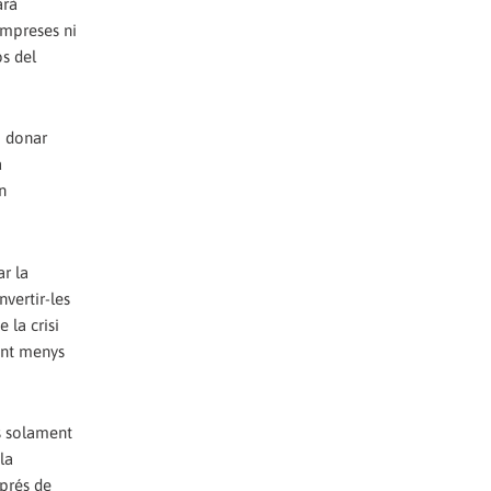
arà
empreses ni
s del
i donar
a
n
ar la
vertir-les
 la crisi
lant menys
s solament
la
sprés de