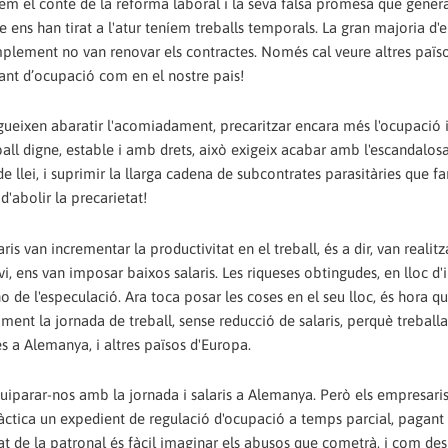
iem el conte de la reforma laboral i la seva falsa promesa que gener
e ens han tirat a l'atur teníem treballs temporals. La gran majoria d'
mplement no van renovar els contractes. Només cal veure altres païso
tant d’ocupació com en el nostre pais!
eixen abaratir l'acomiadament, precaritzar encara més l'ocupació 
eball digne, estable i amb drets, això exigeix acabar amb l'escandalos
u de llei, i suprimir la llarga cadena de subcontrates parasitàries que fa
d'abolir la precarietat!
 van incrementar la productivitat en el treball, és a dir, van realitz
 ens van imposar baixos salaris. Les riqueses obtingudes, en lloc d'in
no de l'especulació. Ara toca posar les coses en el seu lloc, és hora que
ament la jornada de treball, sense reducció de salaris, perquè trebal
s a Alemanya, i altres països d'Europa.
iparar-nos amb la jornada i salaris a Alemanya. Però els empresari
ràctica un expedient de regulació d'ocupació a temps parcial, pagant 
tat de la patronal és fàcil imaginar els abusos que cometrà, i com de