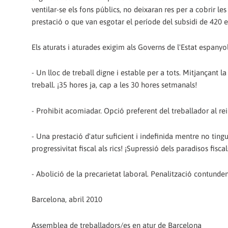
ventilar-se els fons públics, no deixaran res per a cobrir 
prestació o que van esgotar el període del subsidi de 420 e
Els aturats i aturades exigim als Governs de l'Estat espanyol
- Un lloc de treball digne i estable per a tots. Mitjançant 
treball. ¡35 hores ja, cap a les 30 hores setmanals!
- Prohibit acomiadar. Opció preferent del treballador al 
- Una prestació d'atur suficient i indefinida mentre no ting
progressivitat fiscal als rics! ¡Supressió dels paradisos fisca
- Abolició de la precarietat laboral. Penalització contunden
Barcelona, abril 2010
Assemblea de treballadors/es en atur de Barcelona