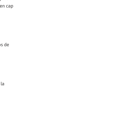
nen cap
ps de
 la