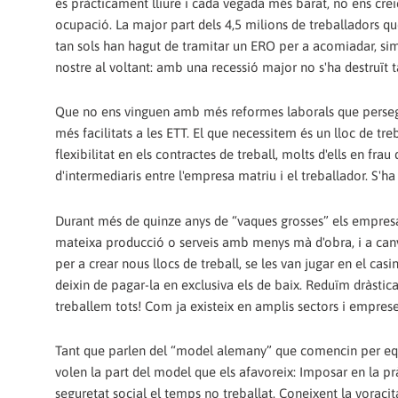
és pràcticament lliure i cada vegada més barat, no ens cre
ocupació. La major part dels 4,5 milions de treballadors qu
tan sols han hagut de tramitar un ERO per a acomiadar, si
nostre al voltant: amb una recessió major no s'ha destruït 
Que no ens vinguen amb més reformes laborals que persegu
més facilitats a les ETT. El que necessitem és un lloc de tr
flexibilitat en els contractes de treball, molts d'ells en fra
d'intermediaris entre l'empresa matriu i el treballador. S'ha 
Durant més de quinze anys de “vaques grosses” els empresaris
mateixa producció o serveis amb menys mà d'obra, i a canvi,
per a crear nous llocs de treball, se les van jugar en el casi
deixin de pagar-la en exclusiva els de baix. Reduïm dràstic
treballem tots! Com ja existeix en amplis sectors i emprese
Tant que parlen del “model alemany” que comencin per equ
volen la part del model que els afavoreix: Imposar en la p
seguretat social el temps no treballat. Coneixent la voraci