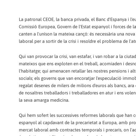
La patronal CEOE, la banca privada, el Banc d'Espanya i l'e
Comissió Europea, Govern de l'Estat espanyol i forces de la
canten a l'uníson la mateixa cançó: és necessària una nov
laboral per a sortir de la crisi i resoldre el problema de l'at
Qui van provocar la crisi, van estafar, i van robar a la ciutad
mateixos que ens exploten en el treball, acomiaden i des
l'habitatge; qui amenacen retallar les nostres pensions i alt
socials; els governs que van encoratjar l'especulació immobi
regalat desenes de milers de milions d'euros als bancs, ar
de nosaltres treballadors i treballadores en atur i ens vole
la seva amarga medicina.
Qui hem sofert les successives reformes laborals que han col
espanyol al capdavant de la precarietat a Europa, amb prop
mercat laboral amb contractes temporals i precaris, on l