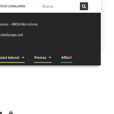
Search
VISTA CATALUNYA
Baixos – 08014 Barcelona
catalunya.cat
Salut laboral
Premsa
Afilia’t