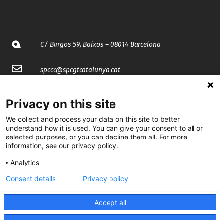
C/ Burgos 59, Baixos – 08014 Barcelona
spccc@
spcgtcatalunya.cat
935 120 481
Privacy on this site
We collect and process your data on this site to better
@CGTCatalunya
understand how it is used. You can give your consent to all or
selected purposes, or you can decline them all. For more
cgtcatalunya
information, see our privacy policy.
CGTCatalunya
Analytics
Consent details
Privacy policy
cgtcatalunya
Accept all