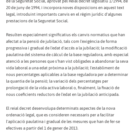
de la Seguretat Social, aprovat pel Reial decret legislatiu 1/1994, de
20 de juny de 1994, i incorpora noves disposicions en aquest text
legal, introduint importants canvis en el règim jurídic d'algunes
prestacions de la Seguretat Social.
Resulten especialment significatius els canvis normatius que han
afectat a la pensió de jubilació, tals com l'exigència de forma
progressiva i gradual de l'edat d'accés a la jubilació; la modificació
paulatina del sistema de càlcul de la base reguladora, amb especial
atenció a les persones que s'han vist obligades a abandonar la seva
vida laboral a una edat pròxima a la jubilació; l'establiment de
nous percentatges aplicables a la base reguladora per a determinar
la quantia de la pensió; la variació dels percentatges per
prolongació de la vida activa laboral o, finalment, la fixació de
nous coeficients reductors de l'edat en la jubilació anticipada.
El reial decret desenvolupa determinats aspectes de la nova
ordenació legal, que es consideren necessaris per a facilitar
l'aplicació paulatina i gradual de les mesures que han de fer-se
efectives a partir del 1 de gener de 2013.