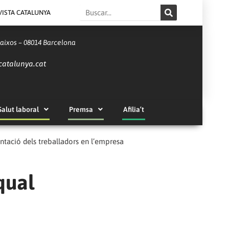
Search
VISTA CATALUNYA
Baixos – 08014 Barcelona
catalunya.cat
Salut laboral
Premsa
Afilia’t
ntació dels treballadors en l’empresa
qual