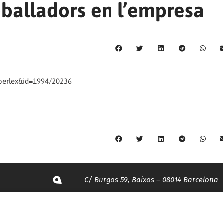
eballadors en l’empresa
iberlex&id=1994/20236
C/ Burgos 59, Baixos – 08014 Barcelona
spccc@
spcgtcatalunya.cat