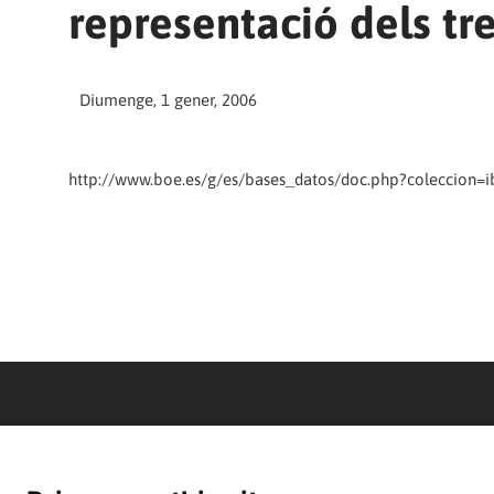
representació dels tr
Diumenge, 1 gener, 2006
http://www.boe.es/g/es/bases_datos/doc.php?coleccion=