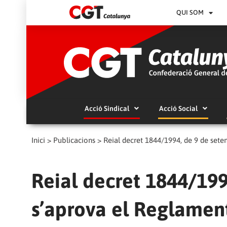
QUI SOM
Acció Sindical
Acció Social
Inici
>
Publicacions
>
Reial decret 1844/1994, de 9 de sete
Reial decret 1844/199
s’aprova el Reglament