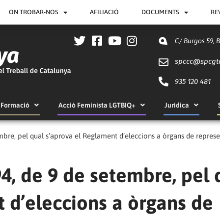
ON TROBAR-NOS
AFILIACIÓ
DOCUMENTS
RE
C/ Burgos 59, 
spccc@
spcgt
935 120 481
Formació
Acció Feminista LGTBIQ+
Jurídica
mbre, pel qual s’aprova el Reglament d’eleccions a òrgans de represe
4, de 9 de setembre, pel 
 d’eleccions a òrgans de