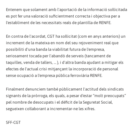
Entenem que solament amb l'aportació de la informació sol·licitada
es pot fer una valoració suficientment correcta i objectiva per a
l'establiment de les necessitats reals de plantilla de RENFE.
En contra de l'acordat, CGT ha sol·licitat (com en anys anteriors) un
increment de la mateixa en nom del seu rejoveniment real que
possibiliti d'una banda la viabilitat futura de l'empresa,
seriosament tocada per l'abandó de serveis (tancament de
taquilles, venda de tallers, … ), i d'altra banda ajudant a mitigar els
efectes de l'actual crisi mitjançant la incorporació de personal
sense ocupació a l'empresa pública ferroviària RENFE.
Finalment denunciem també públicament l'actitud dels sindicats
signants de la pròrroga, els quals, a pesar d'estar “molt preocupats”
pel nombre de desocupats i el dèficit de la Seguretat Social,
segueixen col·laborant a incrementar-ne les xifres.
SFF-CGT