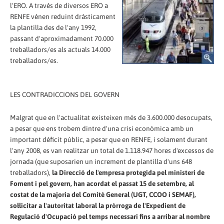
l'ERO. A través de diversos ERO a
RENFE vénen reduint dràsticament
la plantilla des de l'any 1992,
passant d'aproximadament 70.000
treballadors/es als actuals 14.000
treballadors/es.
LES CONTRADICCIONS DEL GOVERN
Malgrat que en l'actualitat existeixen més de 3.600.000 desocupats,
a pesar que ens trobem dintre d'una crisi econòmica amb un
important dèficit públic, a pesar que en RENFE, i solament durant
l'any 2008, es van realitzar un total de 1.118.947 hores d'excessos de
jornada (que suposarien un increment de plantilla d'uns 648
treballadors),
la Direcció de l'empresa protegida pel ministeri de
Foment i pel govern, han acordat el passat 15 de setembre, al
costat de la majoria del Comitè General (UGT, CCOO i SEMAF),
sol·licitar a l'autoritat laboral la pròrroga de l'Expedient de
Regulació d'Ocupació pel temps necessari fins a arribar al nombre