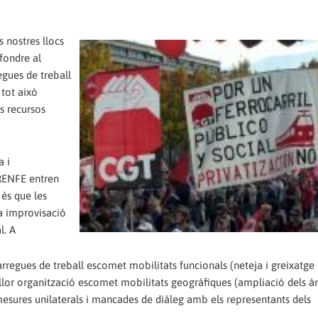
s nostres llocs
fondre al
regues de treball
 tot això
s recursos
a i
 RENFE entren
 és que les
a improvisació
l. A
rregues de treball escomet mobilitats funcionals (neteja i greixatge 
illor organització escomet mobilitats geogràfiques (ampliació dels à
e mesures unilaterals i mancades de diàleg amb els representants dels