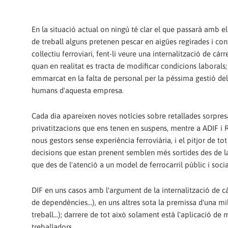
En la situació actual on ningú té clar el que passarà amb el
de treball alguns pretenen pescar en aigües regirades i con
col·lectiu ferroviari, fent-li veure una internalització de càr
quan en realitat es tracta de modificar condicions laborals;
emmarcat en la falta de personal per la pèssima gestió del
humans d'aquesta empresa.
Cada dia apareixen noves notícies sobre retallades sorpres
privatitzacions que ens tenen en suspens, mentre a ADIF i
nous gestors sense experiència ferroviària, i el pitjor de tot
decisions que estan prenent semblen més sortides des de l
que des de l'atenció a un model de ferrocarril públic i socia
DIF en uns casos amb l'argument de la internalització de cà
de dependències…), en uns altres sota la premissa d'una m
treball...); darrere de tot això solament està l'aplicació d
treballadors.