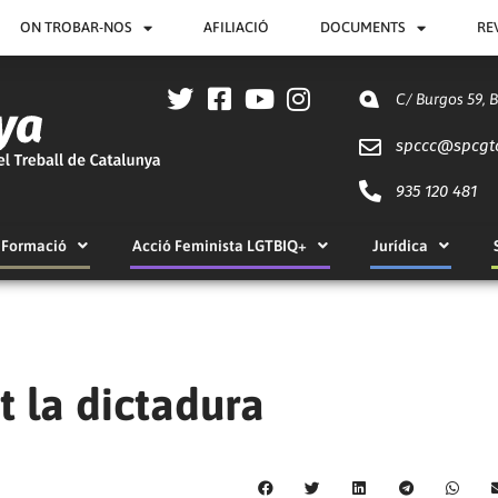
ON TROBAR-NOS
AFILIACIÓ
DOCUMENTS
RE
C/ Burgos 59, 
spccc@
spcgt
935 120 481
Formació
Acció Feminista LGTBIQ+
Jurídica
t la dictadura