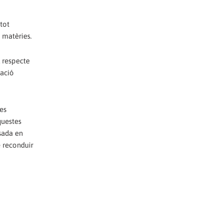
tot
 matèries.
l respecte
mació
les
questes
sada en
e reconduir