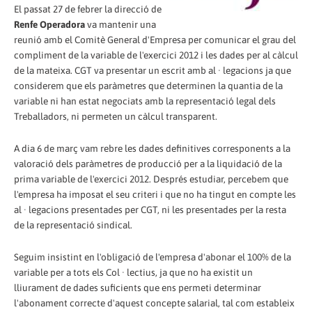
El passat 27 de febrer la direcció de
Renfe Operadora
va mantenir una
reunió amb el Comitè General d'Empresa per comunicar el grau del
compliment de la variable de l'exercici 2012 i les dades per al càlcul
de la mateixa. CGT va presentar un escrit amb al · legacions ja que
considerem que els paràmetres que determinen la quantia de la
variable ni han estat negociats amb la representació legal dels
Treballadors, ni permeten un càlcul transparent.
A dia 6 de març vam rebre les dades definitives corresponents a la
valoració dels paràmetres de producció per a la liquidació de la
prima variable de l'exercici 2012. Després estudiar, percebem que
l'empresa ha imposat el seu criteri i que no ha tingut en compte les
al · legacions presentades per CGT, ni les presentades per la resta
de la representació sindical.
Seguim insistint en l'obligació de l'empresa d'abonar el 100% de la
variable per a tots els Col · lectius, ja que no ha existit un
lliurament de dades suficients que ens permeti determinar
l'abonament correcte d'aquest concepte salarial, tal com estableix