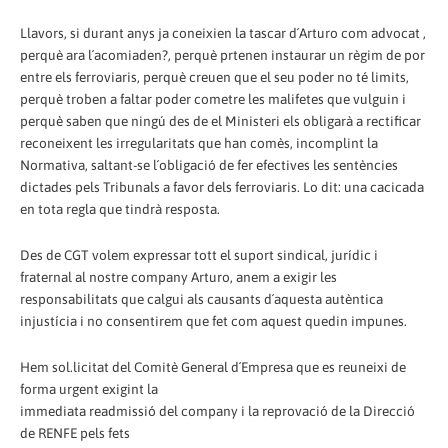
Llavors, si durant anys ja coneixien la tascar d´Arturo com advocat ,
perquè ara l´acomiaden?, perquè prtenen instaurar un règim de por
entre els ferroviaris, perquè creuen que el seu poder no té limits,
perquè troben a faltar poder cometre les malifetes que vulguin i
perquè saben que ningú des de el Ministeri els obligarà a rectificar
reconeixent les irregularitats que han comès, incomplint la
Normativa, saltant-se l´obligació de fer efectives les sentències
dictades pels Tribunals a favor dels ferroviaris. Lo dit: una cacicada
en tota regla que tindrà resposta.
Des de CGT volem expressar tott el suport sindical, jurídic i
fraternal al nostre company Arturo, anem a exigir les
responsabilitats que calgui als causants d´aquesta autèntica
injustícia i no consentirem que fet com aquest quedin impunes.
Hem sol.licitat del Comitè General d´Empresa que es reuneixi de
forma urgent exigint la
immediata readmissió del company i la reprovació de la Direcció
de RENFE pels fets