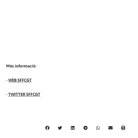
Més informació:
-
WEB SFFCGT
-
TWITTER SFFCGT