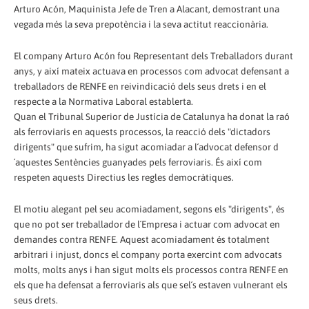
Arturo Acón, Maquinista Jefe de Tren a Alacant, demostrant una
vegada més la seva prepotència i la seva actitut reaccionària.
El company Arturo Acón fou Representant dels Treballadors durant
anys, y així mateix actuava en processos com advocat defensant a
treballadors de RENFE en reivindicació dels seus drets i en el
respecte a la Normativa Laboral establerta.
Quan el Tribunal Superior de Justícia de Catalunya ha donat la raó
als ferroviaris en aquests processos, la reacció dels "dictadors
dirigents" que sufrim, ha sigut acomiadar a l´advocat defensor d
´aquestes Sentències guanyades pels ferroviaris. És així com
respeten aquests Directius les regles democràtiques.
El motiu alegant pel seu acomiadament, segons els "dirigents", és
que no pot ser treballador de l´Empresa i actuar com advocat en
demandes contra RENFE. Aquest acomiadament és totalment
arbitrari i injust, doncs el company porta exercint com advocats
molts, molts anys i han sigut molts els processos contra RENFE en
els que ha defensat a ferroviaris als que sel´s estaven vulnerant els
seus drets.