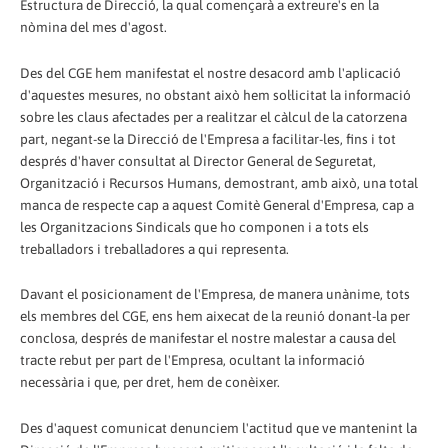
Estructura de Direcció, la qual començarà a extreure's en la
nòmina del mes d'agost.
Des del CGE hem manifestat el nostre desacord amb l'aplicació
d'aquestes mesures, no obstant això hem sol·licitat la informació
sobre les claus afectades per a realitzar el càlcul de la catorzena
part, negant-se la Direcció de l'Empresa a facilitar-les, fins i tot
després d'haver consultat al Director General de Seguretat,
Organització i Recursos Humans, demostrant, amb això, una total
manca de respecte cap a aquest Comitè General d'Empresa, cap a
les Organitzacions Sindicals que ho componen i a tots els
treballadors i treballadores a qui representa.
Davant el posicionament de l'Empresa, de manera unànime, tots
els membres del CGE, ens hem aixecat de la reunió donant-la per
conclosa, després de manifestar el nostre malestar a causa del
tracte rebut per part de l'Empresa, ocultant la informació
necessària i que, per dret, hem de conèixer.
Des d'aquest comunicat denunciem l'actitud que ve mantenint la