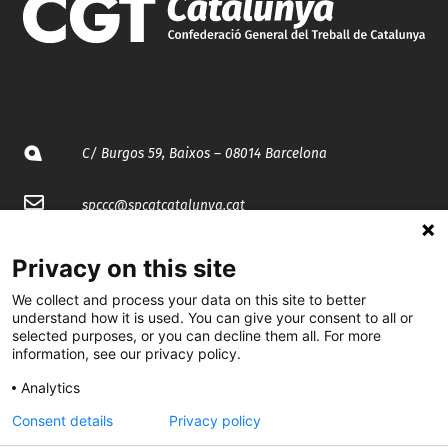
C/ Burgos 59, Baixos – 08014 Barcelona
spccc@
spcgtcatalunya.cat
935 120 481
Privacy on this site
We collect and process your data on this site to better
@CGTCatalunya
understand how it is used. You can give your consent to all or
selected purposes, or you can decline them all. For more
information, see our privacy policy.
cgtcatalunya
Analytics
CGTCatalunya
Consent details
Privacy policy
cgtcatalunya