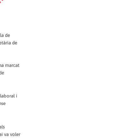
la de
etària de
 ha marcat
 de
laboral i
nse
als
ai va voler