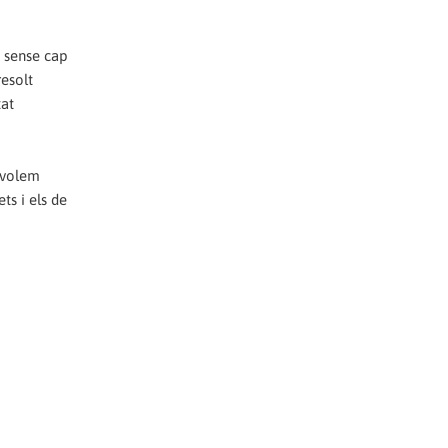
s sense cap
esolt
tat
T volem
ts i els de