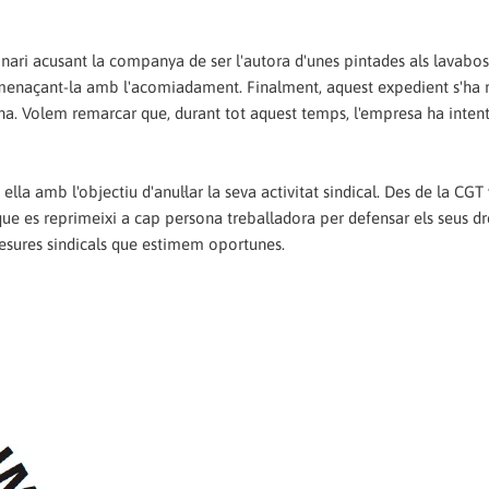
plinari acusant la companya de ser l'autora d'unes pintades als lavabo
amenaçant-la amb l'acomiadament. Finalment, aquest expedient s'ha r
ina. Volem remarcar que, durant tot aquest temps, l'empresa ha inten
la amb l'objectiu d'anul·lar la seva activitat sindical. Des de la CG
e es reprimeixi a cap persona treballadora per defensar els seus dre
mesures sindicals que estimem oportunes.