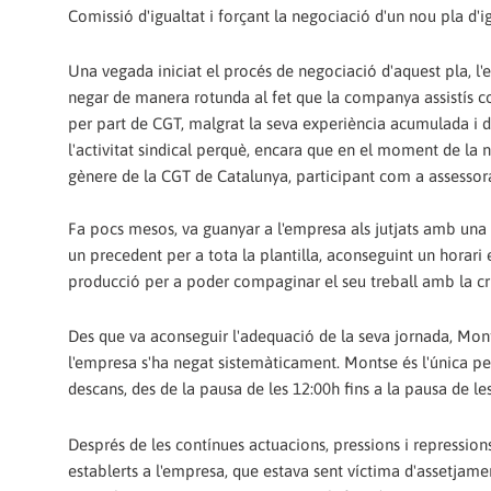
Comissió d'igualtat i forçant la negociació d'un nou pla d'i
Una vegada iniciat el procés de negociació d'aquest pla, l
negar de manera rotunda al fet que la companya assistís 
per part de CGT, malgrat la seva experiència acumulada i 
l'activitat sindical perquè, encara que en el moment de la 
gènere de la CGT de Catalunya, participant com a assessor
Fa pocs mesos, va guanyar a l'empresa als jutjats amb una 
un precedent per a tota la plantilla, aconseguint un horari e
producció per a poder compaginar el seu treball amb la cria
Des que va aconseguir l'adequació de la seva jornada, Monts
l'empresa s'ha negat sistemàticament. Montse és l'única pe
descans, des de la pausa de les 12:00h fins a la pausa de le
Després de les contínues actuacions, pressions i repression
establerts a l'empresa, que estava sent víctima d'assetjament