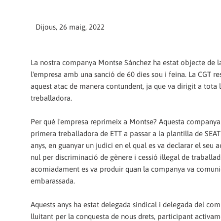
Dijous, 26 maig, 2022
La nostra companya Montse Sánchez ha estat objecte de la
l'empresa amb una sanció de 60 dies sou i feina. La CGT r
aquest atac de manera contundent, ja que va dirigit a tota l
treballadora.
Per què l'empresa reprimeix a Montse? Aquesta companya 
primera treballadora de ETT a passar a la plantilla de SEA
anys, en guanyar un judici en el qual es va declarar el se
nul per discriminació de gènere i cessió il·legal de traballa
acomiadament es va produir quan la companya va comuni
embarassada.
Aquests anys ha estat delegada sindical i delegada del com
lluitant per la conquesta de nous drets, participant activam