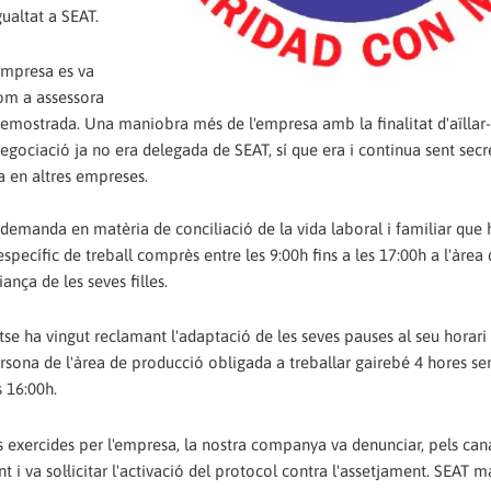
gualtat a SEAT.
'empresa es va
com a assessora
demostrada. Una maniobra més de l'empresa amb la finalitat d'aïllar-
negociació ja no era delegada de SEAT, sí que era i continua sent secr
a en altres empreses.
demanda en matèria de conciliació de la vida laboral i familiar que
specífic de treball comprès entre les 9:00h fins a les 17:00h a l'àrea
nça de les seves filles.
e ha vingut reclamant l'adaptació de les seves pauses al seu horari 
rsona de l'àrea de producció obligada a treballar gairebé 4 hores se
s 16:00h.
s exercides per l'empresa, la nostra companya va denunciar, pels can
 i va sol·licitar l'activació del protocol contra l'assetjament. SEAT m