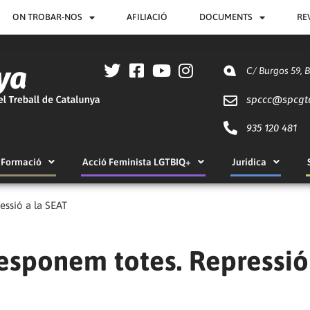
ON TROBAR-NOS
AFILIACIÓ
DOCUMENTS
RE
C/ Burgos 59, 
spccc@
spcgt
935 120 481
Formació
Acció Feminista LGTBIQ+
Jurídica
essió a la SEAT
responem totes. Repressió