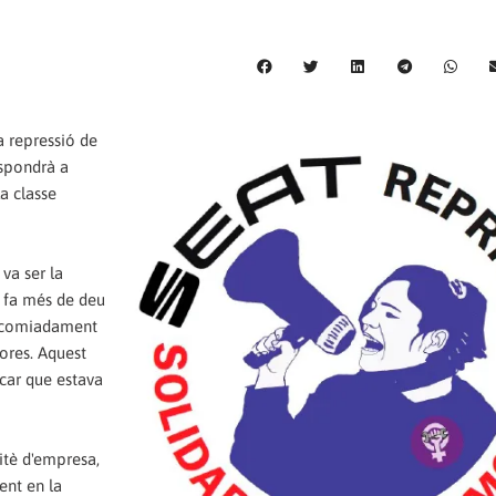
 repressió de
espondrà a
a classe
va ser la
T fa més de deu
u acomiadament
dores. Aquest
car que estava
itè d'empresa,
ent en la