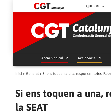
QUI SOM
Acció Sindical
Acció Social
Inici
>
General
>
Si ens toquen a una, responem totes. Repr
Si ens toquen a una, 
la SEAT