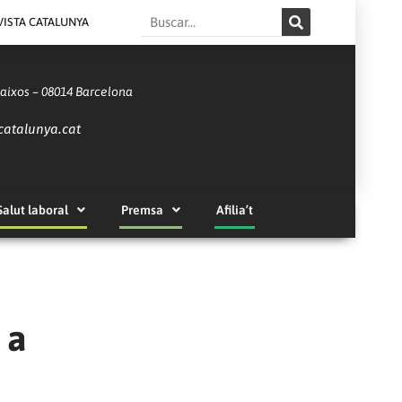
Search
VISTA CATALUNYA
Baixos – 08014 Barcelona
catalunya.cat
Salut laboral
Premsa
Afilia’t
 a