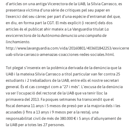
d’articles on una antiga Vicerectora de la UAB, la Sílvia Carrasco, es
presentava víctima d'una sèrie de crítiques pel seu paper en
l'exercici del seu càrrec per part d’una espècie d’entramat del que,
en diu, en forma part la CGT. El més explícit (i recent) dels dos
articles és el publicat ahir mateix a La Vanguardia titulat
La
exvicerrectora de la Autònoma denuncia una campaña de
linchamiento.
http://www.lavanguardia.com/vida/20160801/403601842253/exvicerre
uab-silvia-carrasco-amenazas-coacciones-redes-sociales.html.
Tot plegat s’insereix en la polèmica derivada de la denúncia que la
UAB i la mateixa Sílvia Carrasco a títol particular van fer contra 25
estudiants i 2 treballadors de la UAB, entre ells el nostre secretari
general. És el cas conegut com a "27 i més". L’excusa de la denúncia
va ser l’ocupació del rectorat de la UAB que va tenir lloc la
primavera del 2013. Fa poques setmanes ha transcendit que el
fiscal demana 11 anys i 5 mesos de presó per a la majoria dels i les
acusades (i fins a 13 anys i 9 mesos per a la resta), una
responsabilitat civil de més de 380.000 € i 5 anys d’allunyament de
la UAB per a totes les 27 persones.