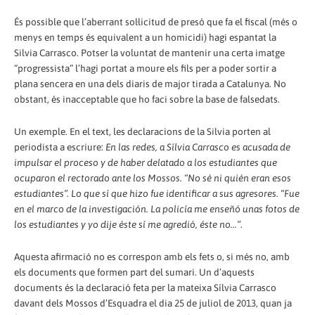
És possible que l’aberrant sol·licitud de presó que fa el fiscal (més o
menys en temps és equivalent a un homicidi) hagi espantat la
Silvia Carrasco. Potser la voluntat de mantenir una certa imatge
“progressista” l’hagi portat a moure els fils per a poder sortir a
plana sencera en una dels diaris de major tirada a Catalunya. No
obstant, és inacceptable que ho faci sobre la base de falsedats.
Un exemple. En el text, les declaracions de la Silvia porten al
periodista a escriure:
En las redes, a Sílvia Carrasco es acusada de
impulsar el proceso y de haber delatado a los estudiantes que
ocuparon el rectorado ante los Mossos. “No sé ni quién eran esos
estudiantes”. Lo que sí que hizo fue identificar a sus agresores. “Fue
en el marco de la investigación. La policía me enseñó unas fotos de
los estudiantes y yo dije éste sí me agredió, éste no...”
.
Aquesta afirmació no es correspon amb els fets o, si més no, amb
els documents que formen part del sumari. Un d’aquests
documents és la declaració feta per la mateixa Sílvia Carrasco
davant dels Mossos d’Esquadra el dia 25 de juliol de 2013, quan ja