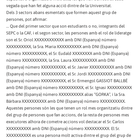
vegada que han fet alguna acció dintre de la Universitat.
Dels 3 sectors abans esmentats que formen aquest grup de
persones, pot afirmar:
... Que del primer sector que son estudiants o no, integrants del
SEPC o la CAF, i el segon sector, les persones amb el rol de lideratge
son el Sr. Oriol XXXXXXXXXXXX amb DNI (Espanya) número
XXXXXXXXXX, la Sra. Maria XXXXXXXXXX amb DNI (Espanya)
número XXXXXXXXXX, el Sr. Eudald XXXXXXXX amb DNI (Espanya)
número XXXXXXXXXX, la Sra. Laura XXXXXXXXXX amb DNI
(Espanya) número XXXXXXXXXX, el Sr. Javier XXXXXXXXXX amb DNI
(Espanya) número XXXXXXXXXX, el Sr. Jordi XXXXXXXXXX amb DNI
(Espanya) número XXXXXXXXXX, el Sr. Ermengol GASSIOT BALLBÉ
amb DNI (Espanya) número XXXXXXXXXX, el Sr. Ignasi XXXXXXXXXX
amb DNI (Espanya) número XXXXXXXXXX alias “GORKA”, i la Sra.
Bárbara XXXXXXXXXX amb DNI (Espanya) número XXXXXXXXXX.
Aquestes persones són les que tenen un rol mes organitzatiu dintre
del grup de persones que fan accions, de la resta de persones mes
executores alhora de cometre accions vol destacar el Sr. Carlos
XXXXXXXXXX amb DNI (Espanya) número XXXXXXXXXX. El Sr.
XXXXXXXXXX es una persona molt activa dintre el grup del grup de