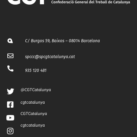
C/ Burgos 59, Baixos – 08014 Barcelona
spccc@
spcgtcatalunya.cat
935 120 481
@CGTCatalunya
cgtcatalunya
CGTCatalunya
cgtcatalunya