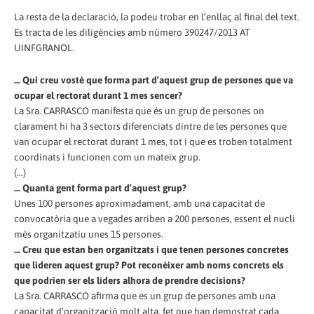
La resta de la declaració, la podeu trobar en l’enllaç al final del text.
Es tracta de les diligències amb número 390247/2013 AT
UINFGRANOL.
... Qui creu vostè que forma part d’aquest grup de persones que va
ocupar el rectorat durant 1 mes sencer?
La Sra. CARRASCO manifesta que és un grup de persones on
clarament hi ha 3 sectors diferenciats dintre de les persones que
van ocupar el rectorat durant 1 mes, tot i que es troben totalment
coordinats i funcionen com un mateix grup.
(...)
... Quanta gent forma part d’aquest grup?
Unes 100 persones aproximadament, amb una capacitat de
convocatòria que a vegades arriben a 200 persones, essent el nucli
més organitzatiu unes 15 persones.
... Creu que estan ben organitzats i que tenen persones concretes
que lideren aquest grup? Pot reconèixer amb noms concrets els
que podrien ser els líders alhora de prendre decisions?
La Sra. CARRASCO afirma que es un grup de persones amb una
capacitat d’organització molt alta, fet que han demostrat cada