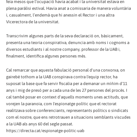
feia mesos que l’ocupació havia acabat i la universitat estava en
plena paràlisi estival. Havia anat a comissaria de manera voluntària
i, casualment, l’endemà que hi anessin el Rector i una altra
Vicerectora de la universitat.
Transcrivim algunes parts de la seva declaració on, bàsicament,
presenta una teoria conspirativa, denuncia amb noms i cognoms a
diversos estudiants i al nostre company, professor de la UAB i,
finalment, identifica algunes persones més.
Cal remarcar que aquesta fabulació personal d'una conxorxa, on
gairebé tothom a la UAB conspirava contra l'equip rector, ha
suposat la base que fa servir fiscalia per a demanar un míńim d'11
anys i mig de presó per a cada una de les 27 persones del procès. I
cal també posar en context d'aquells moments unes actituds, que
vorejen la paranoia, com l'espionatge polític que el rectorat
realitzava sobre conferenciants, representants polítics o sindicats
com el nostre, que ens retrotrauen a situacions semblants viscudes
a la UAB als anys 60 del segle passat.
https://directa.cat/espionatge-politic-uab