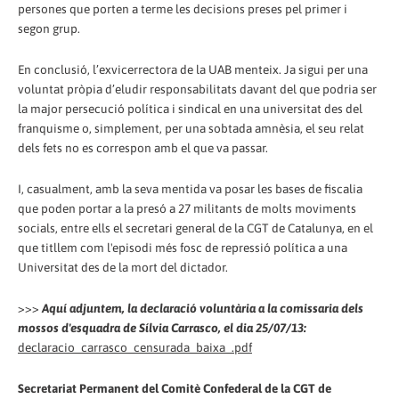
persones que porten a terme les decisions preses pel primer i
segon grup.
En conclusió, l’exvicerrectora de la UAB menteix. Ja sigui per una
voluntat pròpia d’eludir responsabilitats davant del que podria ser
la major persecució política i sindical en una universitat des del
franquisme o, simplement, per una sobtada amnèsia, el seu relat
dels fets no es correspon amb el que va passar.
I, casualment, amb la seva mentida va posar les bases de fiscalia
que poden portar a la presó a 27 militants de molts moviments
socials, entre ells el secretari general de la CGT de Catalunya, en el
que titllem com l'episodi més fosc de repressió política a una
Universitat des de la mort del dictador.
>>>
Aquí adjuntem, la declaració voluntària a la comissaria dels
mossos d'esquadra de Sílvia Carrasco, el dia 25/07/13:
declaracio_carrasco_censurada_baixa_.pdf
Secretariat Permanent del Comitè Confederal de la CGT de