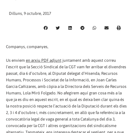
Dilluns, 9 octubre, 2017
Companys, companyes,
Us enviem
en arxiu PDF adjunt
juntament amb aquest correu
l’escrit que la Secció Sindical de la CGT vam fer arribar el divendres
passat, dia 6 d’octubre, al Diputat delegat d’Hisenda, Recursos
Humans, Processos i Societat de la Informació, en Joan Carles
Garcia Cañizares, amb còpia a la Directora dels Serveis de Recursos
Humans, Lola Miró Folgado. No afegirem aquí gran cosa més a la
que ja es diu en aquest escrit, en el qual es deixa ben clar quina és
la nostra posició respecte l’actuació de la Diputació durant els dies
2, 3 i 4 d’octubre i, més concretament, en allò que fa referència a la
convocatòria legal de vaga general a tota Catalunya del dia 3,
convocada per la CGT i altres organitzacions del sindicalisme
alternatiu. Tanmateix, ens interessa destacar el següent, per a que