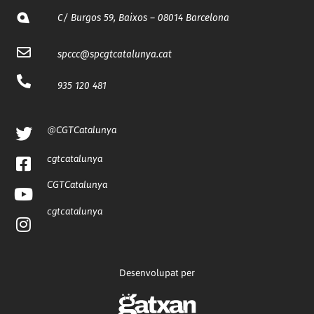
C/ Burgos 59, Baixos – 08014 Barcelona
spccc@
spcgtcatalunya.cat
935 120 481
@CGTCatalunya
cgtcatalunya
CGTCatalunya
cgtcatalunya
Desenvolupat per