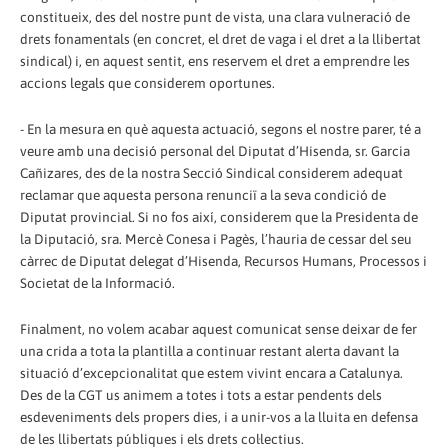
constitueix, des del nostre punt de vista, una clara vulneració de
drets fonamentals (en concret, el dret de vaga i el dret a la llibertat
sindical) i, en aquest sentit, ens reservem el dret a emprendre les
accions legals que considerem oportunes.
- En la mesura en què aquesta actuació, segons el nostre parer, té a
veure amb una decisió personal del Diputat d’Hisenda, sr. Garcia
Cañizares, des de la nostra Secció Sindical considerem adequat
reclamar que aquesta persona renunciï a la seva condició de
Diputat provincial. Si no fos així, considerem que la Presidenta de
la Diputació, sra. Mercè Conesa i Pagès, l’hauria de cessar del seu
càrrec de Diputat delegat d’Hisenda, Recursos Humans, Processos i
Societat de la Informació.
Finalment, no volem acabar aquest comunicat sense deixar de fer
una crida a tota la plantilla a continuar restant alerta davant la
situació d’excepcionalitat que estem vivint encara a Catalunya.
Des de la CGT us animem a totes i tots a estar pendents dels
esdeveniments dels propers dies, i a unir-vos a la lluita en defensa
de les llibertats públiques i els drets col·lectius.