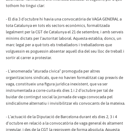
tothom ho tingui clar:
- El dia 3 d’octubre hi havia una convocatòria de VAGA GENERAL a
tota Catalunya en tots els sectors econòmics, formalitzada
legalment per la CGT de Catalunya el 21 de setembre, i amb serveis
mínims dictats per l’autoritat laboral. Aquesta establia, doncs, un
marc legal per a què tots els treballadors i treballadores que
volguessin es poguessin absentar aquell dia del seu lloc de treball i
sortir al carrer a protestar.
- L’anomenada “aturada cívica” promoguda per altres
organitzacions sindicals, que no havien formalitzat cap preavís de
vaga, constitueix una figura jurídica inexistent, que va ser
instrumentada a corre-cuita els dies 1 i 2 d’octubre per tal de
buidar de contingut social la jornada de vaga convocada pel
sindicalisme alternatiu i invisibilitzar els convocants de la mateixa.
- L’actuació de la Diputació de Barcelona durant els dies 2, 3 i 4
d’octubre en relació a la convocatòria de vaga general és altament
irregular, i des de la CGT la reprovem de forma absoluta. Aquesta