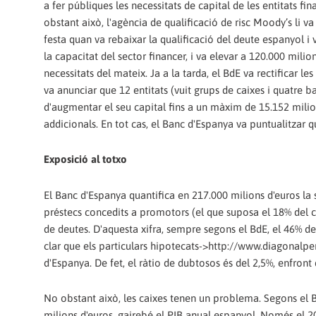
a fer públiques les necessitats de capital de les entitats fi
obstant això, l'agència de qualificació de risc Moody’s li va 
festa quan va rebaixar la qualificació del deute espanyol i
la capacitat del sector financer, i va elevar a 120.000 milion
necessitats del mateix. Ja a la tarda, el BdE va rectificar les
va anunciar que 12 entitats (vuit grups de caixes i quatre b
d'augmentar el seu capital fins a un màxim de 15.152 milio
addicionals. En tot cas, el Banc d'Espanya va puntualitzar q
Exposició al totxo
El Banc d'Espanya quantifica en 217.000 milions d'euros la
préstecs concedits a promotors (el que suposa el 18% del 
de deutes. D'aquesta xifra, sempre segons el BdE, el 46% del
clar que els particulars hipotecats->http://www.diagonalpe
d'Espanya. De fet, el ràtio de dubtosos és del 2,5%, enfront 
No obstant això, les caixes tenen un problema. Segons el B
milions d'euros, gairebé el PIB anual espanyol. Només el 2