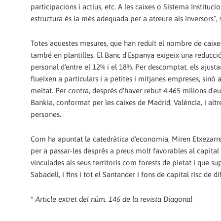
participacions i actius, etc. A les caixes o Sistema Instituc
estructura és la més adequada per a atreure als inversors”, 
Totes aquestes mesures, que han reduït el nombre de caixe
també en plantilles. El Banc d'Espanya exigeix una reducci
personal d'entre el 12% i el 18%. Per descomptat, els ajus
flueixen a particulars i a petites i mitjanes empreses, sinó 
meitat. Per contra, després d'haver rebut 4.465 milions d'e
Bankia, conformat per les caixes de Madrid, València, i alt
persones.
Com ha apuntat la catedràtica d'economia, Miren Etxezarret
per a passar-les després a preus molt favorables al capital pr
vinculades als seus territoris com forests de pietat i que 
Sabadell, i fins i tot el Santander i fons de capital risc d
*
Article extret del núm. 146 de la revista Diagonal