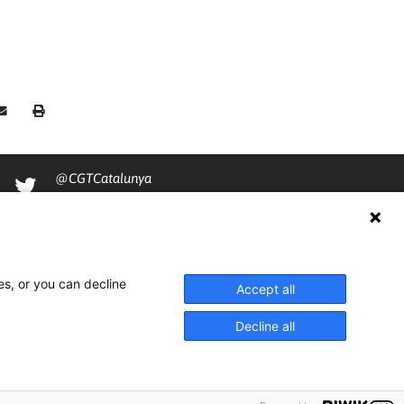
@CGTCatalunya
cgtcatalunya
CGTCatalunya
cgtcatalunya
es, or you can decline
Accept all
Decline all