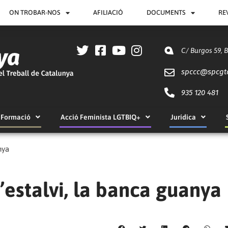
ON TROBAR-NOS
AFILIACIÓ
DOCUMENTS
RE
C/ Burgos 59, 
spccc@
spcgt
935 120 481
Formació
Acció Feminista LGTBIQ+
Jurídica
nya
’estalvi, la banca guanya