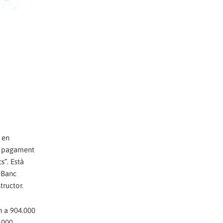
 en
om pagament
s”. Està
 Banc
tructor.
n a 904.000
.000