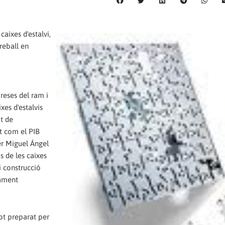
aixes d'estalvi,
reball en
reses del ram i
xes d'estalvis
at de
nt com el PIB
er Miguel Ángel
s de les caixes
i construcció
çament
tot preparat per