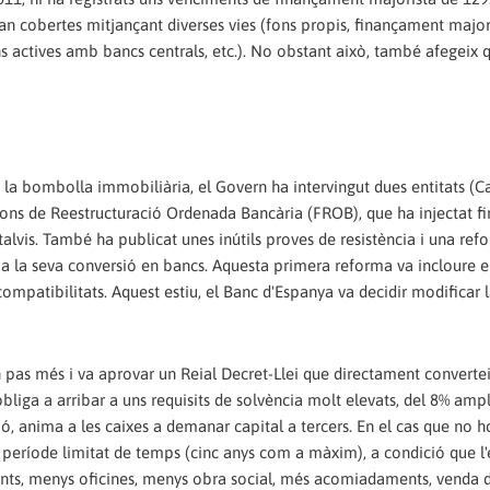
tan cobertes mitjançant diverses vies (fons propis, finançament majo
ns actives amb bancs centrals, etc.). No obstant això, també afegeix 
 la bombolla immobiliària, el Govern ha intervingut dues entitats (C
 Fons de Reestructuració Ordenada Bancària (FROB), que ha injectat fi
talvis. També ha publicat unes inútils proves de resistència i una ref
ap a la seva conversió en bancs. Aquesta primera reforma va incloure 
ompatibilitats. Aquest estiu, el Banc d'Espanya va decidir modificar 
un pas més i va aprovar un Reial Decret-Llei que directament converte
obliga a arribar a uns requisits de solvència molt elevats, del 8% ampl
ió, anima a les caixes a demanar capital a tercers. En el cas que no h
període limitat de temps (cinc anys com a màxim), a condició que l'
ments, menys oficines, menys obra social, més acomiadaments, venda 