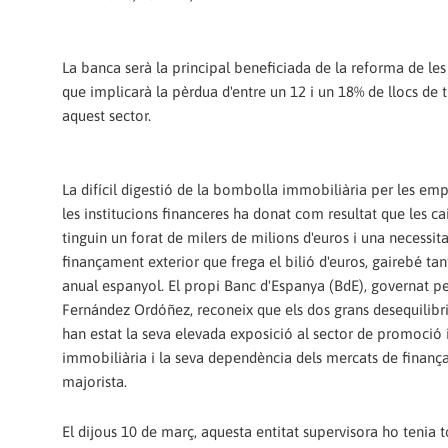
La banca serà la principal beneficiada de la reforma de les c
que implicarà la pèrdua d'entre un 12 i un 18% de llocs de t
aquest sector.
La difícil digestió de la bombolla immobiliària per les emp
les institucions financeres ha donat com resultat que les cai
tinguin un forat de milers de milions d'euros i una necessit
finançament exterior que frega el bilió d'euros, gairebé ta
anual espanyol. El propi Banc d'Espanya (BdE), governat p
Fernández Ordóñez, reconeix que els dos grans desequilibri
han estat la seva elevada exposició al sector de promoció 
immobiliària i la seva dependència dels mercats de finan
majorista.
El dijous 10 de març, aquesta entitat supervisora ho tenia 