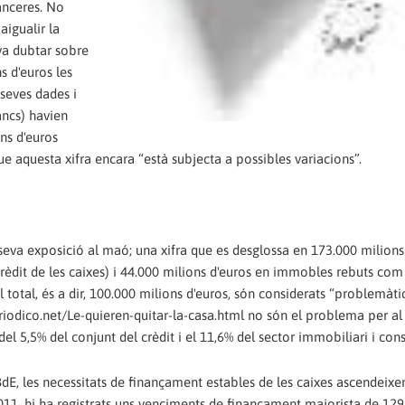
nanceres. No
aigualir la
 va dubtar sobre
s d'euros les
 seves dades i
ancs) havien
ns d'euros
ue aquesta xifra encara “està subjecta a possibles variacions”.
 seva exposició al maó; una xifra que es desglossa en 173.000 milions
crèdit de les caixes) i 44.000 milions d'euros en immobles rebuts c
 total, és a dir, 100.000 milions d'euros, són considerats “problemàtic
riodico.net/Le-quieren-quitar-la-casa.html no són el problema per al
del 5,5% del conjunt del crèdit i el 11,6% del sector immobiliari i cons
dE, les necessitats de finançament estables de les caixes ascendeixe
011, hi ha registrats uns venciments de finançament majorista de 129