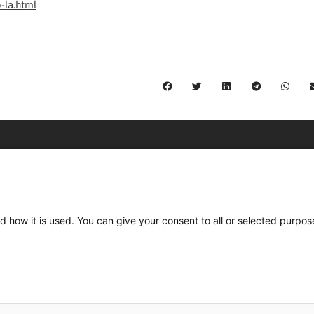
-la.html
C/ Burgos 59, Baixos – 08014 Barcelona
spccc@
spcgtcatalunya.cat
d how it is used. You can give your consent to all or selected purpos
935 120 481
Desenvolupat per