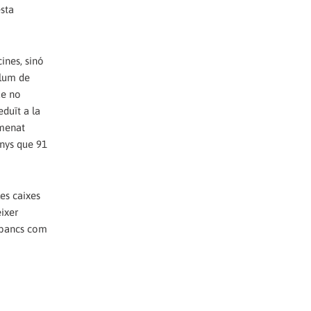
esta
ines, sinó
olum de
ue no
eduït a la
omenat
enys que 91
es caixes
éixer
e bancs com