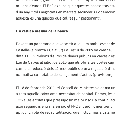
milions d'euros. El BdE explica que aquestes necessitats es
d'un any, títols negociats en mercats secundaris i operacio
aquesta és una qüestió que cal “seguir gestionant”.
Un vestit a mesura de la banca
Davant un panorama que va sortir a la llum amb l'esclat de
Castella-la Manxa i CajaSur) i a l'estiu de 2009 va crear el
data 11.559 milions d'euros de diners públics en caixes d'es
Llei de Caixes al juliol de 2010 que els obria les portes c
com una reducció dels càrrecs públics o una regulació d'inc
normativa comptable de sanejament d'actius (provisions).
El 18 de febrer de 2011, el Consell de Ministres va donar 
a tota aquella caixa amb necessitat de capital. Primer, les 
10% a les entitats que pressuposin major risc i, a continuac
aconsegueixin, entraria en joc el FROB, però només per un 
apliqui un pla de recapitalització, que inclou més ajusta