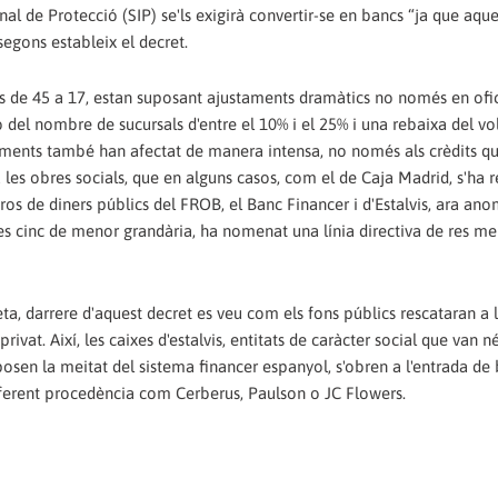
ional de Protecció (SIP) se'ls exigirà convertir-se en bancs “ja que aqu
segons estableix el decret.
s de 45 a 17, estan suposant ajustaments dramàtics no només en ofic
ó del nombre de sucursals d'entre el 10% i el 25% i una rebaixa del v
taments també han afectat de manera intensa, no només als crèdits q
a les obres socials, que en alguns casos, com el de Caja Madrid, s'ha r
uros de diners públics del FROB, el Banc Financer i d'Estalvis, ara an
res cinc de menor grandària, ha nomenat una línia directiva de res m
a, darrere d'aquest decret es veu com els fons públics rescataran a l
ivat. Així, les caixes d'estalvis, entitats de caràcter social que van n
suposen la meitat del sistema financer espanyol, s'obren a l'entrada d
e diferent procedència com Cerberus, Paulson o JC Flowers.