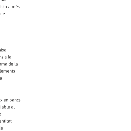
rista a més
que
aixa
ns a la
orma de la
elements
la
ix en bancs
iable al
o
entitat
de