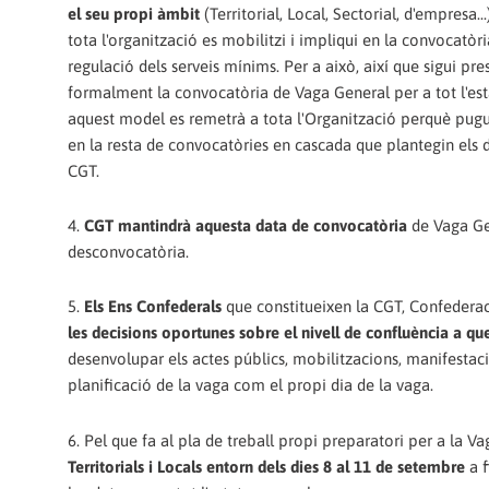
el seu propi àmbit
(Territorial, Local, Sectorial, d'empresa...
tota l'organització es mobilitzi i impliqui en la convocatòri
regulació dels serveis mínims. Per a això, així que sigui pr
formalment la convocatòria de Vaga General per a tot l'est
aquest model es remetrà a tota l'Organització perquè pugui 
en la resta de convocatòries en cascada que plantegin els d
CGT.
4.
CGT mantindrà aquesta data de convocatòria
de Vaga Gen
desconvocatòria.
5.
Els Ens Confederals
que constitueixen la CGT, Confederaci
les decisions oportunes sobre el nivell de confluència a que
desenvolupar els actes públics, mobilitzacions, manifestaci
planificació de la vaga com el propi dia de la vaga.
6. Pel que fa al pla de treball propi preparatori per a la V
Territorials i Locals entorn dels dies 8 al 11 de setembre
a f