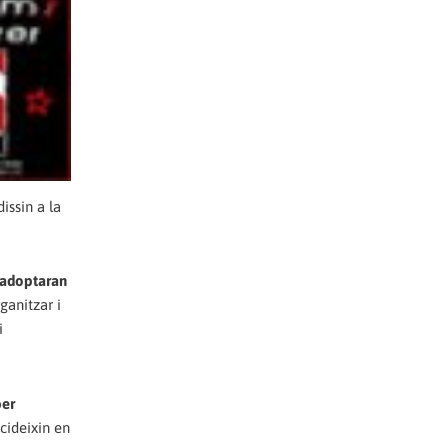
issin a la
adoptaran
ganitzar i
i
per
ncideixin en