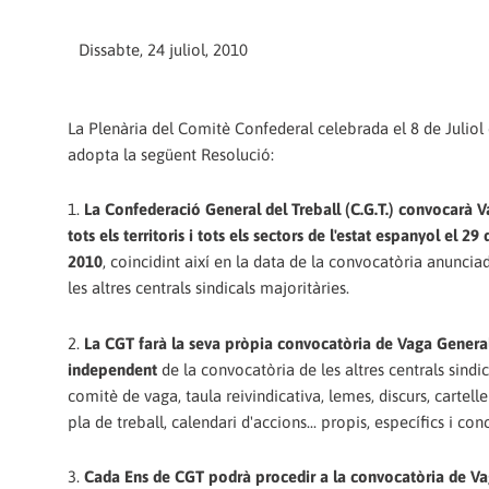
Dissabte, 24 juliol, 2010
La Plenària del Comitè Confederal celebrada el 8 de Juliol
adopta la següent Resolució:
1.
La Confederació General del Treball (C.G.T.) convocarà 
tots els territoris i tots els sectors de l'estat espanyol el 2
2010
, coincidint així en la data de la convocatòria anuncia
les altres centrals sindicals majoritàries.
2.
La CGT farà la seva pròpia convocatòria de Vaga Genera
independent
de la convocatòria de les altres centrals sindi
comitè de vaga, taula reivindicativa, lemes, discurs, cartelle
pla de treball, calendari d'accions... propis, específics i conc
3.
Cada Ens de CGT podrà procedir a la convocatòria de V