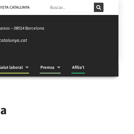
Search
VISTA CATALUNYA
Baixos – 08014 Barcelona
catalunya.cat
Salut laboral
Premsa
Afilia’t
na