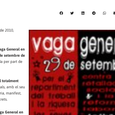
 de 2010,
Vaga General en
9 de setembre de
da per part de
l totalment
cals, amb el seu
ria, manifest,
rets.
aga General en