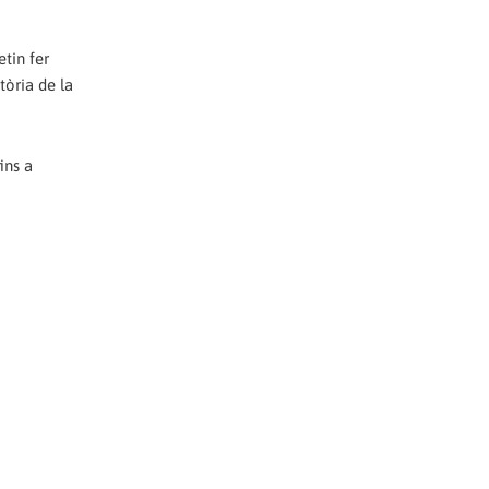
etin fer
atòria de la
ins a