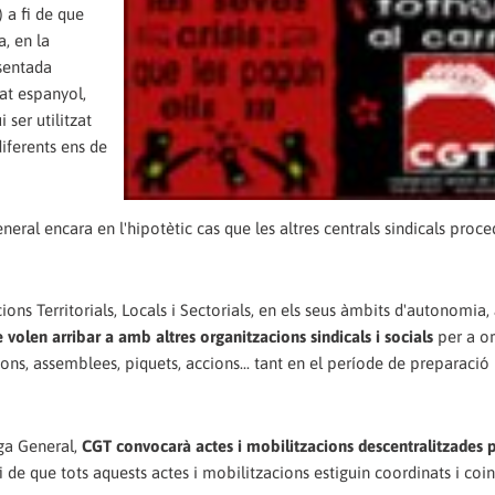
) a fi de que
a, en la
esentada
at espanyol,
ser utilitzat
iferents ens de
eral encara en l'hipotètic cas que les altres centrals sindicals proced
ons Territorials, Locals i Sectorials, en els seus àmbits d'autonomia,
 volen arribar a amb altres organitzacions sindicals i socials
per a or
ons, assemblees, piquets, accions... tant en el període de preparació 
aga General,
CGT convocarà actes i mobilitzacions descentralitzades 
i de que tots aquests actes i mobilitzacions estiguin coordinats i coi