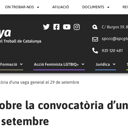
ON TROBAR-NOS
AFILIACIÓ
DOCUMENTS
RE
C/ Burgos 59, 
spccc@
spcgt
935 120 481
Formació
Acció Feminista LGTBIQ+
Jurídica
òria d’una vaga general el 29 de setembre
obre la convocatòria d’u
e setembre