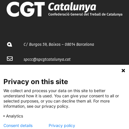
C/ Burgos 59, Baixos – 08014 Barcelona
spccc@
spcgtcatalunya.cat
935 120 481
Privacy on this site
@CGTCatalunya
We collect and process your data on this site to better
understand how it is used. You can give your consent to all or
selected purposes, or you can decline them all. For more
cgtcatalunya
information, see our privacy policy.
CGTCatalunya
Analytics
cgtcatalunya
Consent details
Privacy policy