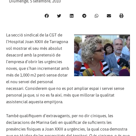
Diumenge, 5 setembre, 2010
La secció sindical de la CGT de
l’Hospital Joan XXIII de Tarragona
vol mostrar el seu més absolut
desacord amb la pretensió de
l’empresa d’obrir les urgències
noves, que s’han incrementat amb
més de 1,000 m2 però sense dotar
el nou servei del personal
necessari. Considerem que no es pot ampliar espai i servei sense
personal ja que, si no es fa així, més que millorar la qualitat
assistencial aquesta empitjora.
També qualifiquem d’extravagants, per no dir cíniques, les
declaracions de Marina Geli en qualificar de suficients les
presències físiques a Joan XXIII a urgències, la qual cosa demostra
que no té idea de les necessitats del territori. O és cinisme, o és que