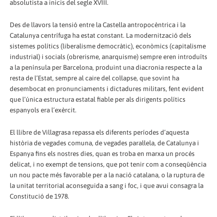
absolutista a inicis del segle XVIII.
Des de llavors la tensió entre la Castella antropocèntrica i la
Catalunya centrífuga ha estat constant. La modernització dels
sistemes polítics (liberalisme democràtic), econòmics (capitalisme
industrial) i socials (obrerisme, anarquisme) sempre eren introduïts
a la península per Barcelona, produint una diacronia respecte a la
resta de l’Estat, sempre al caire del col·lapse, que sovint ha
desembocat en pronunciaments i dictadures militars, fent evident
que l’única estructura estatal fiable per als dirigents polítics
espanyols era l’exèrcit.
El llibre de Villagrasa repassa els diferents períodes d’aquesta
història de vegades comuna, de vegades paral·lela, de Catalunya i
Espanya fins els nostres dies, quan es troba en marxa un procés
delicat, i no exempt de tensions, que pot tenir com a conseqüència
un nou pacte més favorable per a la nació catalana, o la ruptura de
la unitat territorial aconseguida a sang i foc, i que avui consagra la
Constitució de 1978.