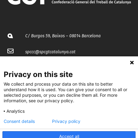
C/ Burgos 59, Baixos – 08014 Barcelona
spccc@
spcgtcatalunya.cat
935 120 481
Privacy on this site
We collect and process your data on this site to better
@CGTCatalunya
understand how it is used. You can give your consent to all or
selected purposes, or you can decline them all. For more
cgtcatalunya
information, see our privacy policy.
CGTCatalunya
Analytics
cgtcatalunya
Consent details
Privacy policy
Accept all