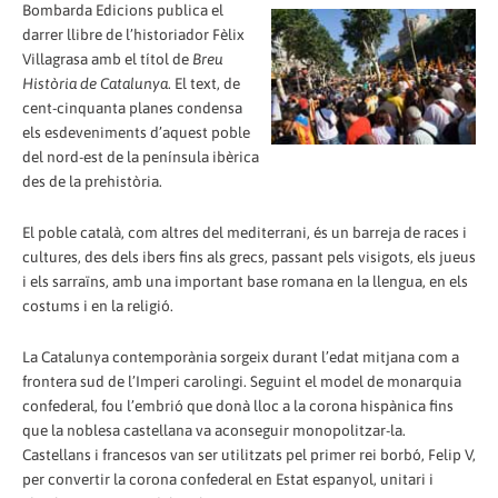
Bombarda Edicions publica el
darrer llibre de l’historiador Fèlix
Villagrasa amb el títol de
Breu
Història de Catalunya
. El text, de
cent-cinquanta planes condensa
els esdeveniments d’aquest poble
del nord-est de la península ibèrica
des de la prehistòria.
El poble català, com altres del mediterrani, és un barreja de races i
cultures, des dels ibers fins als grecs, passant pels visigots, els jueus
i els sarraïns, amb una important base romana en la llengua, en els
costums i en la religió.
La Catalunya contemporània sorgeix durant l’edat mitjana com a
frontera sud de l’Imperi carolingi. Seguint el model de monarquia
confederal, fou l’embrió que donà lloc a la corona hispànica fins
que la noblesa castellana va aconseguir monopolitzar-la.
Castellans i francesos van ser utilitzats pel primer rei borbó, Felip V,
per convertir la corona confederal en Estat espanyol, unitari i